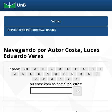
Skip
Voltar
navigation
REPOSITÓRIO INSTITUCIONAL DA UNB
Navegando por Autor Costa, Lucas
Eduardo Veras
Ir para:
0-9
A
B
C
D
E
F
G
H
I
J
K
L
M
N
O
P
Q
R
S
T
U
V
W
X
Y
Z
ou entre com as primeiras letras: