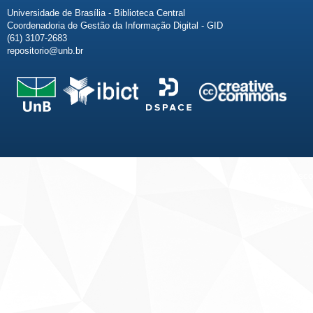
Universidade de Brasília - Biblioteca Central
Coordenadoria de Gestão da Informação Digital - GID
(61) 3107-2683
repositorio@unb.br
Fale conosco
Sobre