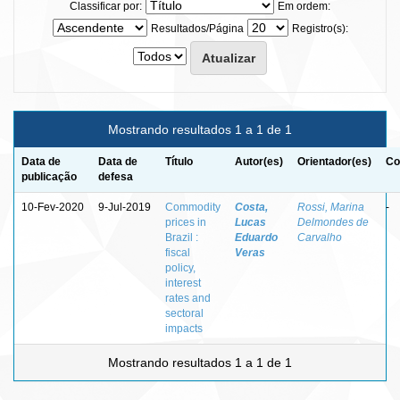
Classificar por:
Em ordem:
Resultados/Página
Registro(s):
Mostrando resultados 1 a 1 de 1
Data de
Data de
Título
Autor(es)
Orientador(es)
Co
publicação
defesa
10-Fev-2020
9-Jul-2019
Commodity
Costa,
Rossi, Marina
-
prices in
Lucas
Delmondes de
Brazil :
Eduardo
Carvalho
fiscal
Veras
policy,
interest
rates and
sectoral
impacts
Mostrando resultados 1 a 1 de 1