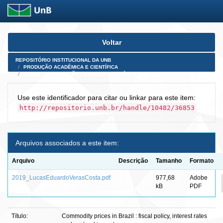
Skip
Voltar
navigation
REPOSITÓRIO INSTITUCIONAL DA UNB
PRODUÇÃO ACADÊMICA E CIENTÍFICA
TESES, DISSERTAÇÕES E PRODUTOS PÓS-DOUTORADO
Use este identificador para citar ou linkar para este item:
http://repositorio.unb.br/handle/10482/36853
Arquivos associados a este item:
Arquivo
Descrição
Tamanho
Formato
2019_LucasEduardoVerasCosta.pdf
977,68
Adobe
kB
PDF
Título:
Commodity prices in Brazil : fiscal policy, interest rates