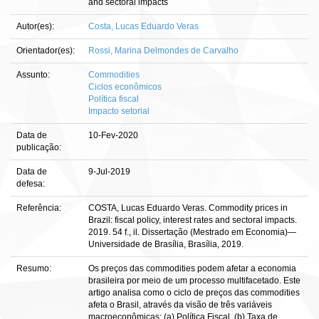
and sectoral impacts
Autor(es):
Costa, Lucas Eduardo Veras
Orientador(es):
Rossi, Marina Delmondes de Carvalho
Assunto:
Commodities
Ciclos econômicos
Política fiscal
Impacto setorial
Data de
10-Fev-2020
publicação:
Data de
9-Jul-2019
defesa:
Referência:
COSTA, Lucas Eduardo Veras. Commodity prices in
Brazil: fiscal policy, interest rates and sectoral impacts.
2019. 54 f., il. Dissertação (Mestrado em Economia)—
Universidade de Brasília, Brasília, 2019.
Resumo:
Os preços das commodities podem afetar a economia
brasileira por meio de um processo multifacetado. Este
artigo analisa como o ciclo de preços das commodities
afeta o Brasil, através da visão de três variáveis
macroeconômicas: (a) Política Fiscal, (b) Taxa de