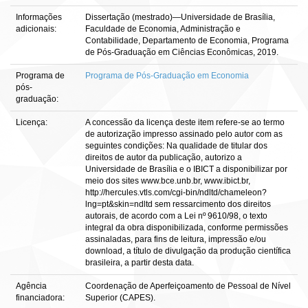
Informações
Dissertação (mestrado)—Universidade de Brasília,
adicionais:
Faculdade de Economia, Administração e
Contabilidade, Departamento de Economia, Programa
de Pós-Graduação em Ciências Econômicas, 2019.
Programa de
Programa de Pós-Graduação em Economia
pós-
graduação:
Licença:
A concessão da licença deste item refere-se ao termo
de autorização impresso assinado pelo autor com as
seguintes condições: Na qualidade de titular dos
direitos de autor da publicação, autorizo a
Universidade de Brasília e o IBICT a disponibilizar por
meio dos sites www.bce.unb.br, www.ibict.br,
http://hercules.vtls.com/cgi-bin/ndltd/chameleon?
lng=pt&skin=ndltd sem ressarcimento dos direitos
autorais, de acordo com a Lei nº 9610/98, o texto
integral da obra disponibilizada, conforme permissões
assinaladas, para fins de leitura, impressão e/ou
download, a título de divulgação da produção científica
brasileira, a partir desta data.
Agência
Coordenação de Aperfeiçoamento de Pessoal de Nível
financiadora:
Superior (CAPES).