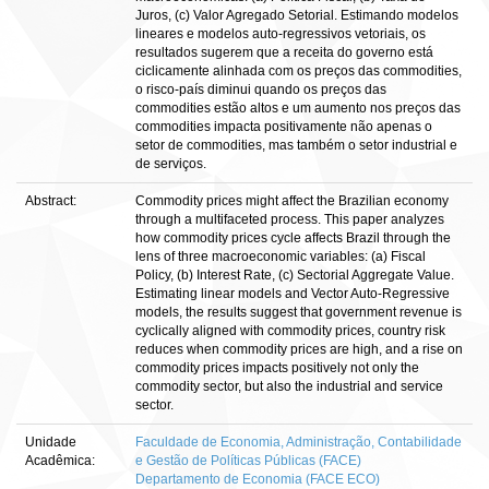
Juros, (c) Valor Agregado Setorial. Estimando modelos
lineares e modelos auto-regressivos vetoriais, os
resultados sugerem que a receita do governo está
ciclicamente alinhada com os preços das commodities,
o risco-país diminui quando os preços das
commodities estão altos e um aumento nos preços das
commodities impacta positivamente não apenas o
setor de commodities, mas também o setor industrial e
de serviços.
Abstract:
Commodity prices might affect the Brazilian economy
through a multifaceted process. This paper analyzes
how commodity prices cycle affects Brazil through the
lens of three macroeconomic variables: (a) Fiscal
Policy, (b) Interest Rate, (c) Sectorial Aggregate Value.
Estimating linear models and Vector Auto-Regressive
models, the results suggest that government revenue is
cyclically aligned with commodity prices, country risk
reduces when commodity prices are high, and a rise on
commodity prices impacts positively not only the
commodity sector, but also the industrial and service
sector.
Unidade
Faculdade de Economia, Administração, Contabilidade
Acadêmica:
e Gestão de Políticas Públicas (FACE)
Departamento de Economia (FACE ECO)