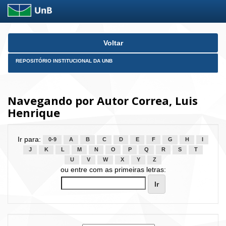
Skip
Voltar
navigation
REPOSITÓRIO INSTITUCIONAL DA UNB
Navegando por Autor Correa, Luis
Henrique
Ir para:
0-9
A
B
C
D
E
F
G
H
I
J
K
L
M
N
O
P
Q
R
S
T
U
V
W
X
Y
Z
ou entre com as primeiras letras: