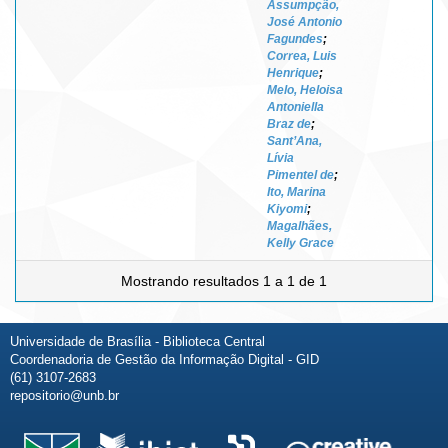
Assumpção,
José Antonio
Fagundes
;
Correa, Luis
Henrique
;
Melo, Heloisa
Antoniella
Braz de
;
Sant’Ana,
Lívia
Pimentel de
;
Ito, Marina
Kiyomi
;
Magalhães,
Kelly Grace
Mostrando resultados 1 a 1 de 1
Universidade de Brasília - Biblioteca Central
Coordenadoria de Gestão da Informação Digital - GID
(61) 3107-2683
repositorio@unb.br