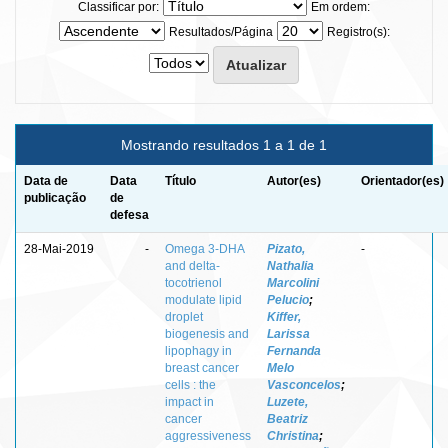
Classificar por:
Em ordem:
Resultados/Página
Registro(s):
Mostrando resultados 1 a 1 de 1
Data de
Data
Título
Autor(es)
Orientador(es)
publicação
de
defesa
28-Mai-2019
-
Omega 3-DHA
Pizato,
-
and delta-
Nathalia
tocotrienol
Marcolini
modulate lipid
Pelucio
;
droplet
Kiffer,
biogenesis and
Larissa
lipophagy in
Fernanda
breast cancer
Melo
cells : the
Vasconcelos
;
impact in
Luzete,
cancer
Beatriz
aggressiveness
Christina
;