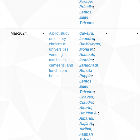
Farage,
Priscila
;
Lemos,
Edite
Teixeira
Mai-2024
-
A pilot study
Oliveira,
-
-
on dietary
Leandro
;
choices at
BinMowyna,
universities :
Mona N.
;
vending
Alasqah,
machines,
Ibrahim
;
canteens, and
Zandonadi,
lunch from
Renata
home
Puppin
;
Lemos,
Edite
Teixeira
;
Chaves,
Cláudia
;
Alturki,
Hmidan A.
;
Albaridi,
Najla A.
;
Alribdi,
Fatmah
Fahad
;