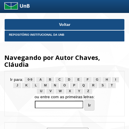
Skip
Voltar
navigation
REPOSITÓRIO INSTITUCIONAL DA UNB
Navegando por Autor Chaves,
Cláudia
Ir para:
0-9
A
B
C
D
E
F
G
H
I
J
K
L
M
N
O
P
Q
R
S
T
U
V
W
X
Y
Z
ou entre com as primeiras letras: