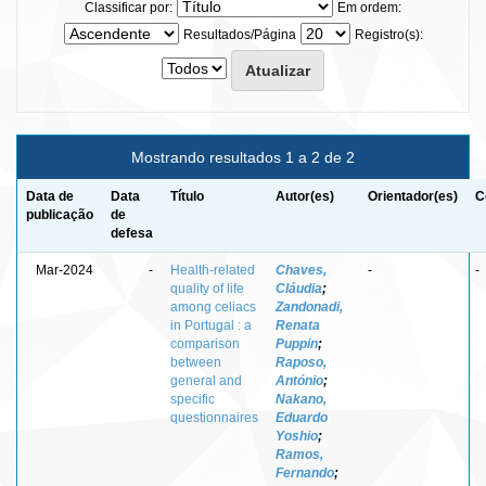
Classificar por:
Em ordem:
Resultados/Página
Registro(s):
Mostrando resultados 1 a 2 de 2
Data de
Data
Título
Autor(es)
Orientador(es)
C
publicação
de
defesa
Mar-2024
-
Health-related
Chaves,
-
-
quality of life
Cláudia
;
among celiacs
Zandonadi,
in Portugal : a
Renata
comparison
Puppin
;
between
Raposo,
general and
António
;
specific
Nakano,
questionnaires
Eduardo
Yoshio
;
Ramos,
Fernando
;