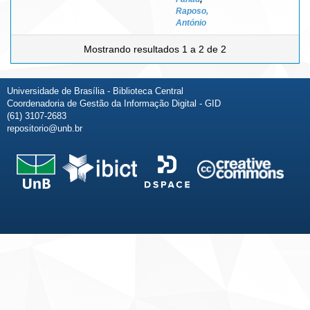
Raposo,
António
Mostrando resultados 1 a 2 de 2
Universidade de Brasília - Biblioteca Central
Coordenadoria de Gestão da Informação Digital - GID
(61) 3107-2683
repositorio@unb.br
Fale conosco
Sobre