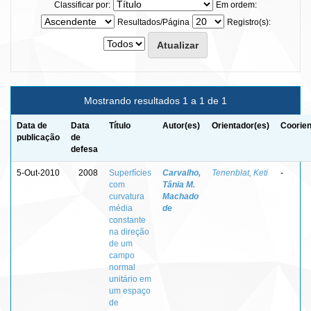
Classificar por:
Em ordem:
Resultados/Página
Registro(s):
Mostrando resultados 1 a 1 de 1
Data de
Data
Título
Autor(es)
Orientador(es)
Coorien
publicação
de
defesa
5-Out-2010
2008
Superfícies
Carvalho,
Tenenblat, Keti
-
com
Tânia M.
curvatura
Machado
média
de
constante
na direção
de um
campo
normal
unitário em
um espaço
de