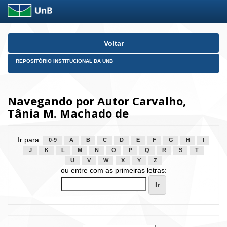
Skip
Voltar
navigation
REPOSITÓRIO INSTITUCIONAL DA UNB
Navegando por Autor Carvalho,
Tânia M. Machado de
Ir para:
0-9
A
B
C
D
E
F
G
H
I
J
K
L
M
N
O
P
Q
R
S
T
U
V
W
X
Y
Z
ou entre com as primeiras letras: