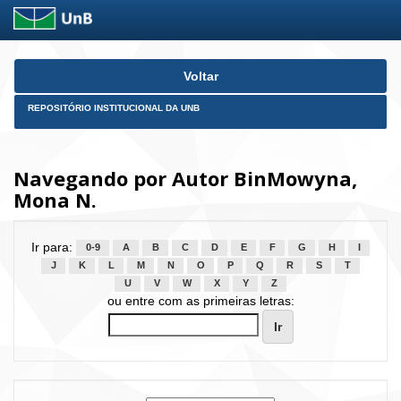
Skip
Voltar
navigation
REPOSITÓRIO INSTITUCIONAL DA UNB
Navegando por Autor BinMowyna,
Mona N.
Ir para:
0-9
A
B
C
D
E
F
G
H
I
J
K
L
M
N
O
P
Q
R
S
T
U
V
W
X
Y
Z
ou entre com as primeiras letras: