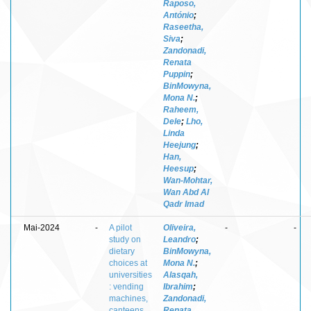
Raposo,
António
;
Raseetha,
Siva
;
Zandonadi,
Renata
Puppin
;
BinMowyna,
Mona N.
;
Raheem,
Dele
;
Lho,
Linda
Heejung
;
Han,
Heesup
;
Wan-Mohtar,
Wan Abd Al
Qadr Imad
Mai-2024
-
A pilot
Oliveira,
-
-
study on
Leandro
;
dietary
BinMowyna,
choices at
Mona N.
;
universities
Alasqah,
: vending
Ibrahim
;
machines,
Zandonadi,
canteens,
Renata