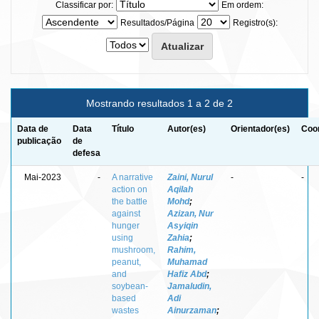
Classificar por:
Em ordem:
Resultados/Página
Registro(s):
Mostrando resultados 1 a 2 de 2
Data de
Data
Título
Autor(es)
Orientador(es)
Coor
publicação
de
defesa
Mai-2023
-
A narrative
Zaini, Nurul
-
-
action on
Aqilah
the battle
Mohd
;
against
Azizan, Nur
hunger
Asyiqin
using
Zahia
;
mushroom,
Rahim,
peanut,
Muhamad
and
Hafiz Abd
;
soybean-
Jamaludin,
based
Adi
wastes
Ainurzaman
;