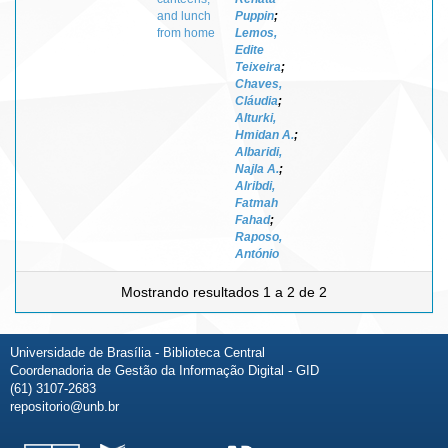
and lunch
Puppin
;
from home
Lemos,
Edite
Teixeira
;
Chaves,
Cláudia
;
Alturki,
Hmidan A.
;
Albaridi,
Najla A.
;
Alribdi,
Fatmah
Fahad
;
Raposo,
António
Mostrando resultados 1 a 2 de 2
Universidade de Brasília - Biblioteca Central
Coordenadoria de Gestão da Informação Digital - GID
(61) 3107-2683
repositorio@unb.br