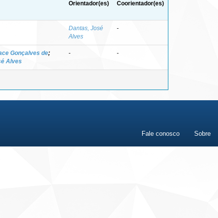
Orientador(es)
Coorientador(es)
Dantas, José
-
Alves
ace Gonçalves de
;
-
-
sé Alves
Fale conosco
Sobre