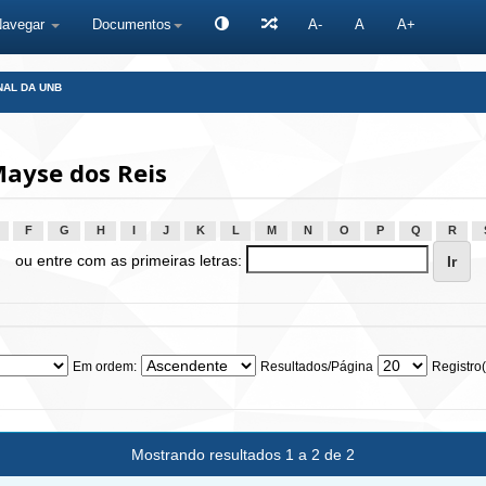
Navegar
Documentos
A-
A
A+
NAL DA UNB
ayse dos Reis
F
G
H
I
J
K
L
M
N
O
P
Q
R
ou entre com as primeiras letras:
Em ordem:
Resultados/Página
Registro(
Mostrando resultados 1 a 2 de 2