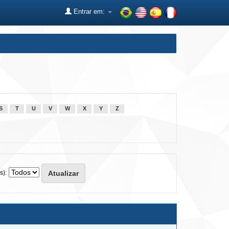
Entrar em:
S
T
U
V
W
X
Y
Z
s):