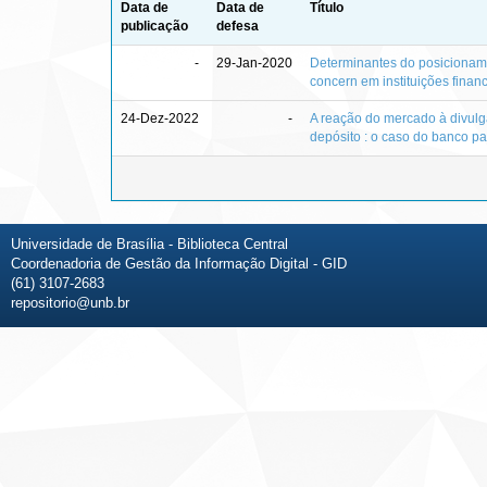
Data de
Data de
Título
publicação
defesa
-
29-Jan-2020
Determinantes do posicionam
concern em instituições financ
24-Dez-2022
-
A reação do mercado à divulg
depósito : o caso do banco 
Universidade de Brasília - Biblioteca Central
Coordenadoria de Gestão da Informação Digital - GID
(61) 3107-2683
repositorio@unb.br