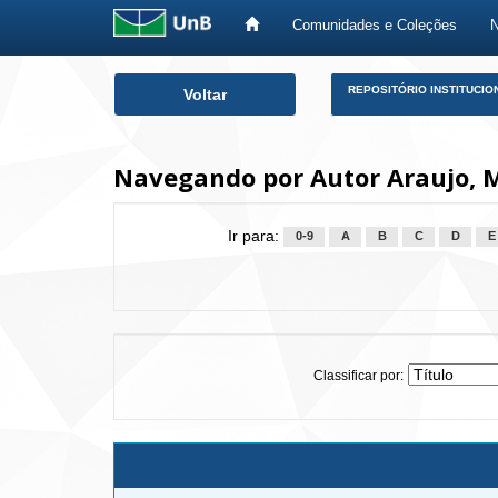
Comunidades e Coleções
Skip
REPOSITÓRIO INSTITUCIO
Voltar
navigation
Navegando por Autor Araujo, M
Ir para:
0-9
A
B
C
D
E
Classificar por: