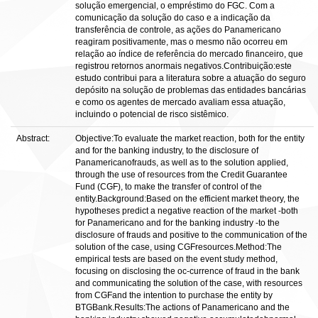
solução emergencial, o empréstimo do FGC. Com a
comunicação da solução do caso e a indicação da
transferência de controle, as ações do Panamericano
reagiram positivamente, mas o mesmo não ocorreu em
relação ao índice de referência do mercado financeiro, que
registrou retornos anormais negativos.Contribuição:este
estudo contribui para a literatura sobre a atuação do seguro
depósito na solução de problemas das entidades bancárias
e como os agentes de mercado avaliam essa atuação,
incluindo o potencial de risco sistêmico.
Abstract:
Objective:To evaluate the market reaction, both for the entity
and for the banking industry, to the disclosure of
Panamericanofrauds, as well as to the solution applied,
through the use of resources from the Credit Guarantee
Fund (CGF), to make the transfer of control of the
entity.Background:Based on the efficient market theory, the
hypotheses predict a negative reaction of the market -both
for Panamericano and for the banking industry -to the
disclosure of frauds and positive to the communication of the
solution of the case, using CGFresources.Method:The
empirical tests are based on the event study method,
focusing on disclosing the oc-currence of fraud in the bank
and communicating the solution of the case, with resources
from CGFand the intention to purchase the entity by
BTGBank.Results:The actions of Panamericano and the