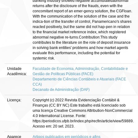
banking industry showed negative accumulatedabnormal
returns after the disclosure of the frauds, even with the
concomitant report of an emer-gency solution, the CGFloan.
With the communication of the solution of the case and the
indica-tion of the transfer of control, Panamericano's shares
reacted positively, but the same did not hap-pen in relation
to the financial market reference index, which registered
abnormal negative re-turns.Contribution:This study
contributes to the literature on the role of deposit insurance
in solving bank entities' problems and how market agents
evaluate this performance, including the potential for
systemic risk.
Unidade
Faculdade de Economia, Administração, Contabilidade e
Acadêmica:
Gestão de Políticas Públicas (FACE)
Departamento de Ciências Contábeis e Atuariais (FACE
CCA)
Decanato de Administração (DAF)
Licença:
Copyright (c) 2022 Revista Evidenciação Contábil &
Finanças (CC BY NC) Este trabalho está licenciado sob
uma licença Creative Commons Attribution-NonCommercial
4.0 International License. Fonte:
https://periodicos.ufpb.br/index.php/recfin/article/view/59889.
Acesso em: 20 set. 2023.
Aparece
Artigos publicados em periódicos e afins