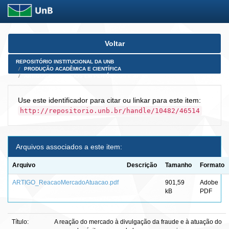
Skip
Voltar
navigation
REPOSITÓRIO INSTITUCIONAL DA UNB
PRODUÇÃO ACADÊMICA E CIENTÍFICA
ARTIGOS PUBLICADOS EM PERIÓDICOS E AFINS
Use este identificador para citar ou linkar para este item:
http://repositorio.unb.br/handle/10482/46514
Arquivos associados a este item:
Arquivo
Descrição
Tamanho
Formato
ARTIGO_ReacaoMercadoAtuacao.pdf
901,59
Adobe
kB
PDF
Título:
A reação do mercado à divulgação da fraude e à atuação do