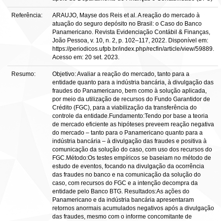
Referência:
ARAUJO, Mayse dos Reis et al. A reação do mercado à
atuação do seguro depósito no Brasil: o Caso do Banco
Panamericano. Revista Evidenciação Contábil & Finanças,
João Pessoa, v. 10, n. 2, p. 102–117, 2022. Disponível em:
https://periodicos.ufpb.br/index.php/recfin/article/view/59889.
Acesso em: 20 set. 2023.
Resumo:
Objetivo: Avaliar a reação do mercado, tanto para a
entidade quanto para a indústria bancária, à divulgação das
fraudes do Panamericano, bem como à solução aplicada,
por meio da utilização de recursos do Fundo Garantidor de
Crédito (FGC), para a viabilização da transferência do
controle da entidade.Fundamento:Tendo por base a teoria
de mercado eficiente as hipóteses preveem reação negativa
do mercado – tanto para o Panamericano quanto para a
indústria bancária – à divulgação das fraudes e positiva à
comunicação da solução do caso, com uso dos recursos do
FGC.Método:Os testes empíricos se baseiam no método de
estudo de eventos, focando na divulgação da ocorrência
das fraudes no banco e na comunicação da solução do
caso, com recursos do FGC e a intenção decompra da
entidade pelo Banco BTG. Resultados:As ações do
Panamericano e da indústria bancária apresentaram
retornos anormais acumulados negativos após a divulgação
das fraudes, mesmo com o informe concomitante de