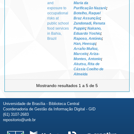
and
Maria da
exposure to
Purificação Nazaré
;
occupational
Botelho, Raquel
risks at
Braz Assunção
;
public school
Zandonadi, Renata
food services
Puppin
;
Nakano,
in Bahia,
Eduardo Yoshio
;
Brazil
Raposo, António
;
Han, Heesup
;
Arraño Muñoz,
Marcelo
;
Ariza-
Montes, Antonio
;
Akutsu, Rita de
Cássia Coelho de
Almeida
Mostrando resultados 1 a 5 de 5
Universidade de Brasília - Biblioteca Central
Coordenadoria de Gestão da Informação Digital - GID
(61) 3107-2683
repositorio@unb.br