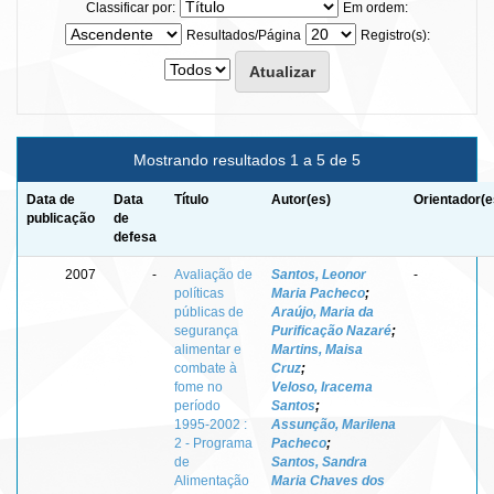
Classificar por:
Em ordem:
Resultados/Página
Registro(s):
Mostrando resultados 1 a 5 de 5
Data de
Data
Título
Autor(es)
Orientador(e
publicação
de
defesa
2007
-
Avaliação de
Santos, Leonor
-
políticas
Maria Pacheco
;
públicas de
Araújo, Maria da
segurança
Purificação Nazaré
;
alimentar e
Martins, Maisa
combate à
Cruz
;
fome no
Veloso, Iracema
período
Santos
;
1995-2002 :
Assunção, Marilena
2 - Programa
Pacheco
;
de
Santos, Sandra
Alimentação
Maria Chaves dos