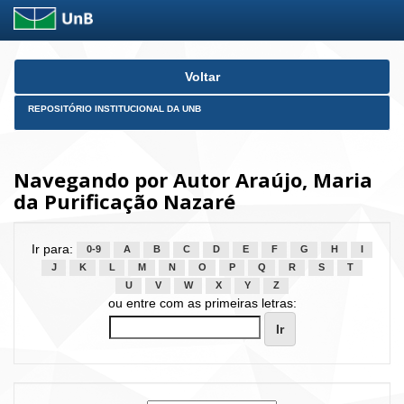
Skip
Voltar
navigation
REPOSITÓRIO INSTITUCIONAL DA UNB
Navegando por Autor Araújo, Maria
da Purificação Nazaré
Ir para:
0-9
A
B
C
D
E
F
G
H
I
J
K
L
M
N
O
P
Q
R
S
T
U
V
W
X
Y
Z
ou entre com as primeiras letras: