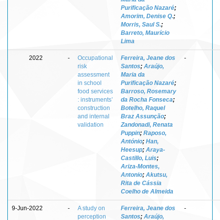
Purificação Nazaré
;
Amorim, Denise Q.
;
Morris, Saul S.
;
Barreto, Maurício
Lima
2022
-
Occupational
Ferreira, Jeane dos
-
risk
Santos
;
Araújo,
assessment
Maria da
in school
Purificação Nazaré
;
food services
Barroso, Rosemary
: instruments’
da Rocha Fonseca
;
construction
Botelho, Raquel
and internal
Braz Assunção
;
validation
Zandonadi, Renata
Puppin
;
Raposo,
António
;
Han,
Heesup
;
Araya-
Castillo, Luis
;
Ariza-Montes,
Antonio
;
Akutsu,
Rita de Cássia
Coelho de Almeida
9-Jun-2022
-
A study on
Ferreira, Jeane dos
-
perception
Santos
;
Araújo,