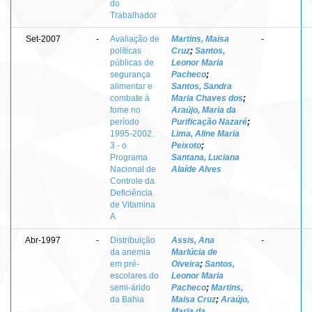
do
Trabalhador
Set-2007
-
Avaliação de
Martins, Maisa
-
políticas
Cruz
;
Santos,
públicas de
Leonor Maria
segurança
Pacheco
;
alimentar e
Santos, Sandra
combate à
Maria Chaves dos
;
fome no
Araújo, Maria da
período
Purificação Nazaré
;
1995-2002.
Lima, Aline Maria
3 - o
Peixoto
;
Programa
Santana, Luciana
Nacional de
Alaíde Alves
Controle da
Deficiência
de Vitamina
A
Abr-1997
-
Distribuição
Assis, Ana
-
da anemia
Marlúcia de
em pré-
Oiveira
;
Santos,
escolares do
Leonor Maria
semi-árido
Pacheco
;
Martins,
da Bahia
Maisa Cruz
;
Araújo,
Maria da