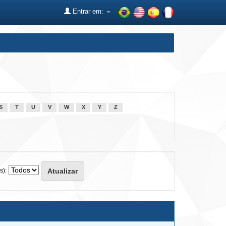
Entrar em:
S
T
U
V
W
X
Y
Z
s):