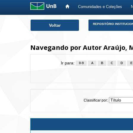
Comunidades e Coleções
Skip
REPOSITÓRIO INSTITUCIO
Voltar
navigation
Navegando por Autor Araújo, M
Ir para:
0-9
A
B
C
D
E
Classificar por: