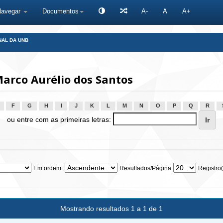
Navegar
Documentos
A-
A
A+
NAL DA UNB
arco Aurélio dos Santos
F
G
H
I
J
K
L
M
N
O
P
Q
R
ou entre com as primeiras letras:
Em ordem:
Resultados/Página
Registro(
Mostrando resultados 1 a 1 de 1