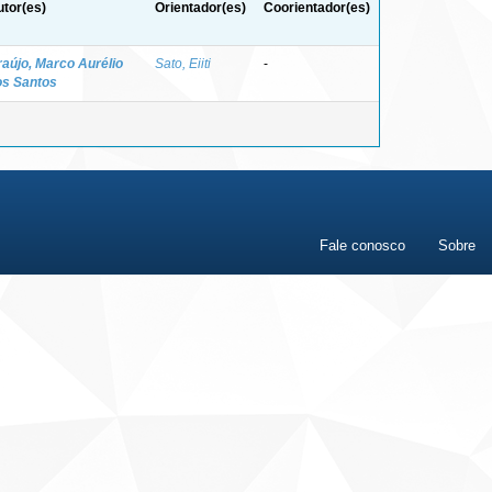
tor(es)
Orientador(es)
Coorientador(es)
aújo, Marco Aurélio
Sato, Eiiti
-
os Santos
Fale conosco
Sobre