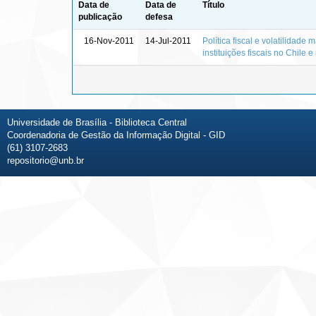
Data de
Data de
Título
publicação
defesa
16-Nov-2011
14-Jul-2011
Política fiscal e volatilidad
instituições fiscais no Chile 
Universidade de Brasília - Biblioteca Central
Coordenadoria de Gestão da Informação Digital - GID
(61) 3107-2683
repositorio@unb.br