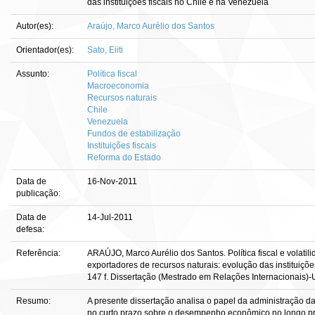
das instituições fiscais no Chile e na Venezuela
Autor(es):
Araújo, Marco Aurélio dos Santos
Orientador(es):
Sato, Eiiti
Assunto:
Política fiscal
Macroeconomia
Recursos naturais
Chile
Venezuela
Fundos de estabilização
Instituições fiscais
Reforma do Estado
Data de
16-Nov-2011
publicação:
Data de
14-Jul-2011
defesa:
Referência:
ARAÚJO, Marco Aurélio dos Santos. Política fiscal e volat
exportadores de recursos naturais: evolução das instituiçõe
147 f. Dissertação (Mestrado em Relações Internacionais)-Un
Resumo:
A presente dissertação analisa o papel da administração d
no curto prazo sobre o desempenho econômico no longo p