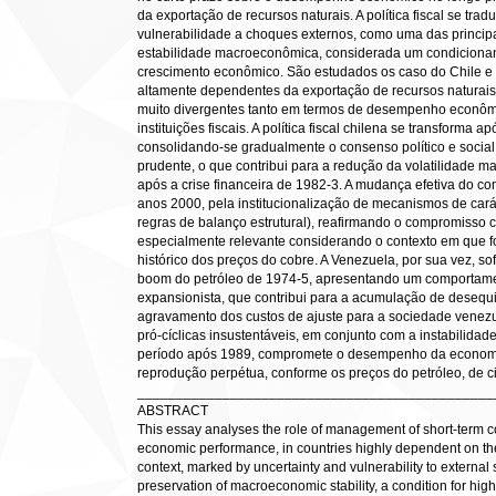
da exportação de recursos naturais. A política fiscal se trad
vulnerabilidade a choques externos, como uma das princip
estabilidade macroeconômica, considerada um condicionan
crescimento econômico. São estudados os caso do Chile e 
altamente dependentes da exportação de recursos naturais
muito divergentes tanto em termos de desempenho econôm
instituições fiscais. A política fiscal chilena se transforma
consolidando-se gradualmente o consenso político e socia
prudente, o que contribui para a redução da volatilidade 
após a crise financeira de 1982-3. A mudança efetiva do co
anos 2000, pela institucionalização de mecanismos de caráte
regras de balanço estrutural), reafirmando o compromisso c
especialmente relevante considerando o contexto em que 
histórico dos preços do cobre. A Venezuela, por sua vez, s
boom do petróleo de 1974-5, apresentando um comportamen
expansionista, que contribui para a acumulação de desequ
agravamento dos custos de ajuste para a sociedade venezuel
pró-cíclicas insustentáveis, em conjunto com a instabilidade p
período após 1989, compromete o desempenho da economia
reprodução perpétua, conforme os preços do petróleo, de c
______________________________________________
ABSTRACT
This essay analyses the role of management of short-term co
economic performance, in countries highly dependent on the 
context, marked by uncertainty and vulnerability to external sh
preservation of macroeconomic stability, a condition for hi