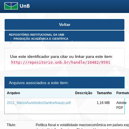
Skip
Voltar
navigation
REPOSITÓRIO INSTITUCIONAL DA UNB
PRODUÇÃO ACADÊMICA E CIENTÍFICA
TESES, DISSERTAÇÕES E PRODUTOS PÓS-DOUTORADO
Use este identificador para citar ou linkar para este item:
http://repositorio.unb.br/handle/10482/9591
Arquivos associados a este item:
Arquivo
Descrição
Tamanho
Format
2011_MarcoAureliodosSantosAraujo.pdf
1,16 MB
Adobe
PDF
Título:
Política fiscal e volatilidade macroeconômica em países ex