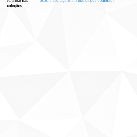
Aparece nas
Teses, dissertações e produtos pós-doutorado
coleções: