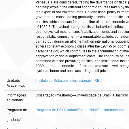
Venezuela are considered, tracing the divergence on fiscal p
can help explain the different economic courses taken by t
the export of natural resources. Chilean fiscal policy is tran
government, consolidating gradually a social and political c
policies, which concurs for the decline of macroeconomic volati
of 1982-3. The actual change on fiscal behavior is followed, 
countercyclical mechanisms (stabilization funds and structura
responsibility commitment – a remarkable attitude, conside
carried out, during an all-time high on international copper 
suffers constant economic crises after the 1974-5 oil boom, 
fiscal behavior, which contributes to the accumulation of 
aggravation of social adjustment costs. The continuity of unsu
combined with the prevailing political and institutional instab
1989, harmed economic performance and social well-being, 
cycles of boom and bust, according to oil prices.
Unidade
Instituto de Relações Internacionais (IREL)
Acadêmica:
Informações
Dissertação (mestrado)—Universidade de Brasília, Instituto
adicionais:
Programa de
Programa de Pós-Graduação em Relações Internacionais
pós-
graduação: