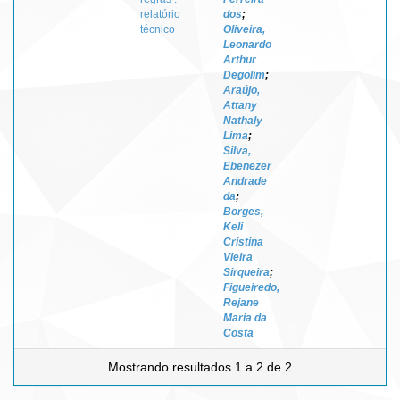
relatório
dos
;
técnico
Oliveira,
Leonardo
Arthur
Degolim
;
Araújo,
Attany
Nathaly
Lima
;
Silva,
Ebenezer
Andrade
da
;
Borges,
Keli
Cristina
Vieira
Sirqueira
;
Figueiredo,
Rejane
Maria da
Costa
Mostrando resultados 1 a 2 de 2