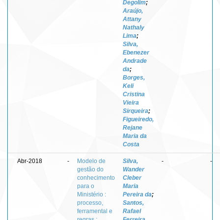
Degolim
;
Araújo,
Attany
Nathaly
Lima
;
Silva,
Ebenezer
Andrade
da
;
Borges,
Keli
Cristina
Vieira
Sirqueira
;
Figueiredo,
Rejane
Maria da
Costa
Abr-2018
-
Modelo de
Silva,
-
-
gestão do
Wander
conhecimento
Cleber
para o
Maria
Ministério :
Pereira da
;
processo,
Santos,
ferramental e
Rafael
regras :
Ferreira