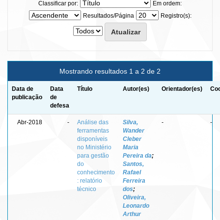
Classificar por:
Em ordem:
Resultados/Página
Registro(s):
Mostrando resultados 1 a 2 de 2
Data de
Data
Título
Autor(es)
Orientador(es)
Coo
publicação
de
defesa
Abr-2018
-
Análise das
Silva,
-
-
ferramentas
Wander
disponíveis
Cleber
no Ministério
Maria
para gestão
Pereira da
;
do
Santos,
conhecimento
Rafael
: relatório
Ferreira
técnico
dos
;
Oliveira,
Leonardo
Arthur