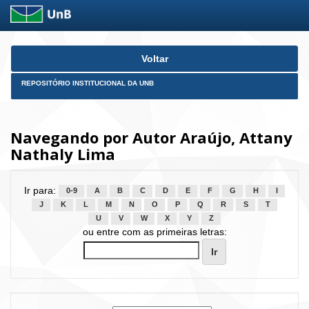
Skip
Voltar
navigation
REPOSITÓRIO INSTITUCIONAL DA UNB
Navegando por Autor Araújo, Attany
Nathaly Lima
Ir para:
0-9
A
B
C
D
E
F
G
H
I
J
K
L
M
N
O
P
Q
R
S
T
U
V
W
X
Y
Z
ou entre com as primeiras letras: