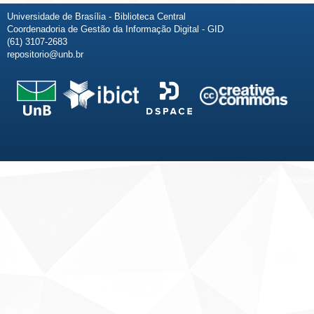
Universidade de Brasília - Biblioteca Central
Coordenadoria de Gestão da Informação Digital - GID
(61) 3107-2683
repositorio@unb.br
Fale conosco
Sobre