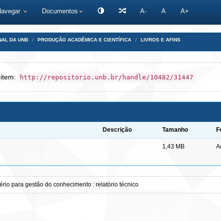
Navegar
Documentos
A-
A
A+
NAL DA UNB
PRODUÇÃO ACADÊMICA E CIENTÍFICA
LIVROS E AFINS
 item:
http://repositorio.unb.br/handle/10482/31447
Descrição
Tamanho
F
1,43 MB
A
ério para gestão do conhecimento : relatório técnico