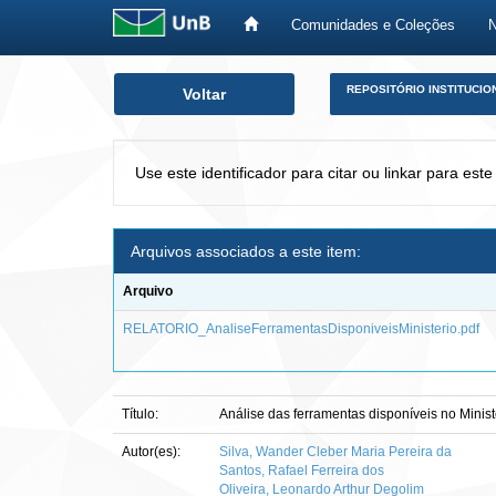
Comunidades e Coleções
Skip
REPOSITÓRIO INSTITUCIO
Voltar
navigation
Use este identificador para citar ou linkar para este
Arquivos associados a este item:
Arquivo
RELATORIO_AnaliseFerramentasDisponiveisMinisterio.pdf
Título:
Análise das ferramentas disponíveis no Minist
Autor(es):
Silva, Wander Cleber Maria Pereira da
Santos, Rafael Ferreira dos
Oliveira, Leonardo Arthur Degolim