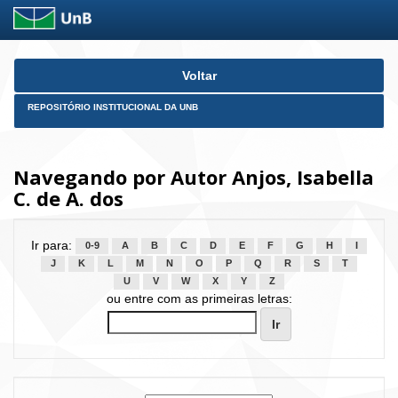
Skip
Voltar
navigation
REPOSITÓRIO INSTITUCIONAL DA UNB
Navegando por Autor Anjos, Isabella
C. de A. dos
Ir para:
0-9
A
B
C
D
E
F
G
H
I
J
K
L
M
N
O
P
Q
R
S
T
U
V
W
X
Y
Z
ou entre com as primeiras letras: