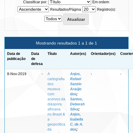
Classificar por:
Em ordem:
Resultados/Página
Registro(s):
Mostrando resultados 1 a 1 de 1
Data de
Data
Título
Autor(es)
Orientador(es)
Coorien
publicação
de
defesa
8-Nov-2019
-
A
Anjos,
-
-
cartografia
Rafael
dos
Sanzio
museus
Araújo
com
dos
;
acervos da
Santos,
diáspora
Deborah
africana
Silva
;
no Brasil &
Anjos,
a
Isabella
geopolítica
C. de A.
da
dos
;