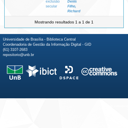
exclusão
Denis
secular
Filho,
Richard
Mostrando resultados 1 a 1 de 1
Universidade de Brasília - Biblioteca Central
Coordenadoria de Gestão da Informação Digital - GID
(61) 3107-2683
repositorio@unb.br
Fale conosco
Sobre