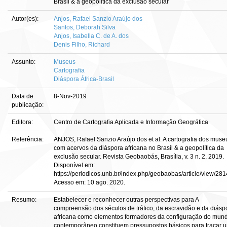
Brasil & a geopolítica da exclusão secular
Autor(es):
Anjos, Rafael Sanzio Araújo dos
Santos, Deborah Silva
Anjos, Isabella C. de A. dos
Denis Filho, Richard
Assunto:
Museus
Cartografia
Diáspora África-Brasil
Data de
8-Nov-2019
publicação:
Editora:
Centro de Cartografia Aplicada e Informação Geográfica
Referência:
ANJOS, Rafael Sanzio Araújo dos et al. A cartografia dos muse
com acervos da diáspora africana no Brasil & a geopolítica da
exclusão secular. Revista Geobaobás, Brasília, v. 3 n. 2, 2019.
Disponível em:
https://periodicos.unb.br/index.php/geobaobas/article/view/281
Acesso em: 10 ago. 2020.
Resumo:
Estabelecer e reconhecer outras perspectivas para A
compreensão dos séculos de tráfico, da escravidão e da diásp
africana como elementos formadores da configuração do mun
contemporâneo constituem pressupostos básicos para traçar 