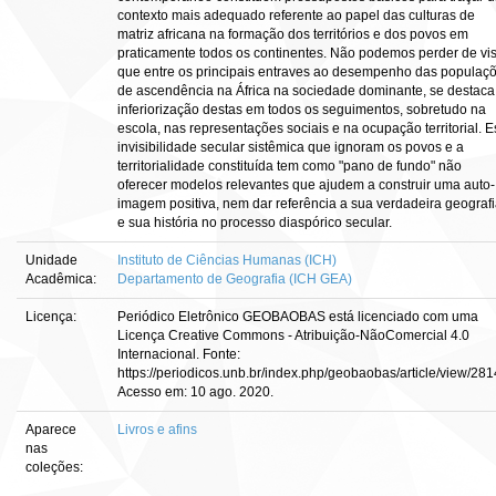
contexto mais adequado referente ao papel das culturas de
matriz africana na formação dos territórios e dos povos em
praticamente todos os continentes. Não podemos perder de vis
que entre os principais entraves ao desempenho das populaç
de ascendência na África na sociedade dominante, se destaca
inferiorização destas em todos os seguimentos, sobretudo na
escola, nas representações sociais e na ocupação territorial. E
invisibilidade secular sistêmica que ignoram os povos e a
territorialidade constituída tem como "pano de fundo" não
oferecer modelos relevantes que ajudem a construir uma auto-
imagem positiva, nem dar referência a sua verdadeira geograf
e sua história no processo diaspórico secular.
Unidade
Instituto de Ciências Humanas (ICH)
Acadêmica:
Departamento de Geografia (ICH GEA)
Licença:
Periódico Eletrônico GEOBAOBAS está licenciado com uma
Licença Creative Commons - Atribuição-NãoComercial 4.0
Internacional. Fonte:
https://periodicos.unb.br/index.php/geobaobas/article/view/281
Acesso em: 10 ago. 2020.
Aparece
Livros e afins
nas
coleções: