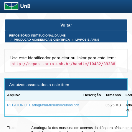
Skip
Voltar
navigation
REPOSITÓRIO INSTITUCIONAL DA UNB
PRODUÇÃO ACADÊMICA E CIENTÍFICA
LIVROS E AFINS
Use este identificador para citar ou linkar para este item:
http://repositorio.unb.br/handle/10482/39386
Arquivos associados a este item:
Arquivo
Descrição
Tamanho
For
RELATORIO_CartografiaMuseusAcervos.pdf
35,25 MB
Ado
PD
Título:
A cartografia dos museus com acervos da diáspora africana no