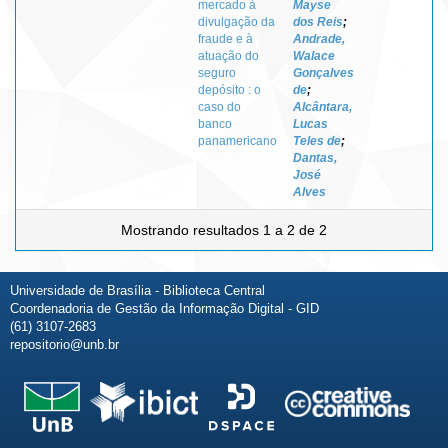
mercado à
Mayse
divulgação da
dos Reis
;
fraude e à
Andrade,
atuação do
Walace
seguro
Gonçalves
depósito : o
de
;
caso do
Alcântara,
banco
Lucas
panamericano
Teles de
;
Dantas,
José
Alves
Mostrando resultados 1 a 2 de 2
Universidade de Brasília - Biblioteca Central
Coordenadoria de Gestão da Informação Digital - GID
(61) 3107-2683
repositorio@unb.br