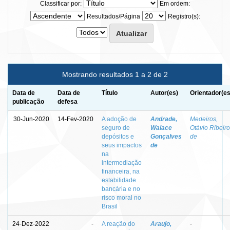
Classificar por:
Em ordem:
Resultados/Página
Registro(s):
Mostrando resultados 1 a 2 de 2
Data de
Data de
Título
Autor(es)
Orientador(es
publicação
defesa
30-Jun-2020
14-Fev-2020
A adoção de
Andrade,
Medeiros,
seguro de
Walace
Otávio Ribeiro
depósitos e
Gonçalves
de
seus impactos
de
na
intermediação
financeira, na
estabilidade
bancária e no
risco moral no
Brasil
24-Dez-2022
-
A reação do
Araujo,
-