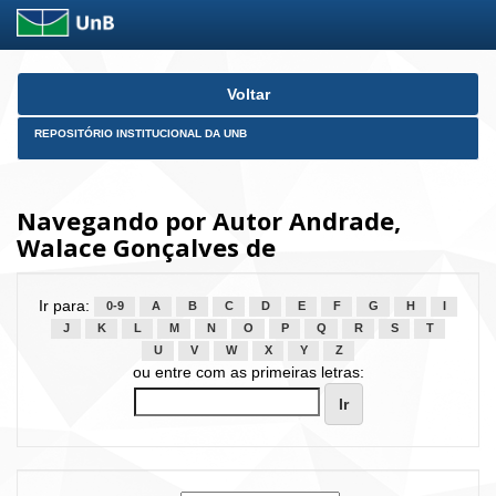
Skip
Voltar
navigation
REPOSITÓRIO INSTITUCIONAL DA UNB
Navegando por Autor Andrade,
Walace Gonçalves de
Ir para:
0-9
A
B
C
D
E
F
G
H
I
J
K
L
M
N
O
P
Q
R
S
T
U
V
W
X
Y
Z
ou entre com as primeiras letras: