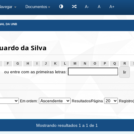
Navegar
Documentos
A-
A
A+
NAL DA UNB
uardo da Silva
F
G
H
I
J
K
L
M
N
O
P
Q
R
ou entre com as primeiras letras:
Em ordem:
Resultados/Página
Registro(
Mostrando resultados 1 a 1 de 1