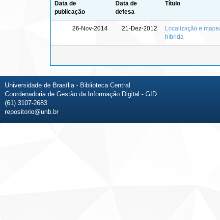
Data de
Data de
Título
publicação
defesa
26-Nov-2014
21-Dez-2012
Localização e mape
híbrida
Universidade de Brasília - Biblioteca Central
Coordenadoria de Gestão da Informação Digital - GID
(61) 3107-2683
repositorio@unb.br