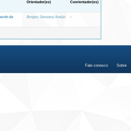
Orientador(es)
Coorientador(es)
uardo da
Borges, Geovany Araújo
-
Fale conosco
Sobre