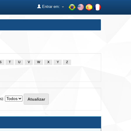
Entrar em:
S
T
U
V
W
X
Y
Z
s):