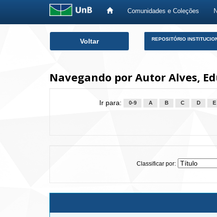
Comunidades e Coleções
Skip
REPOSITÓRIO INSTITUCIO
Voltar
navigation
Navegando por Autor Alves, Ed
Ir para:
0-9
A
B
C
D
E
Classificar por: