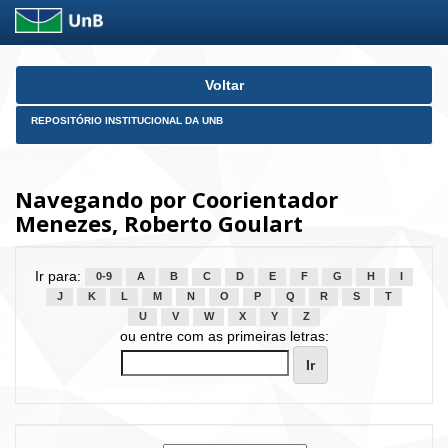
Skip
Voltar
navigation
REPOSITÓRIO INSTITUCIONAL DA UNB
Navegando por Coorientador
Menezes, Roberto Goulart
Ir para:
0-9
A
B
C
D
E
F
G
H
I
J
K
L
M
N
O
P
Q
R
S
T
U
V
W
X
Y
Z
ou entre com as primeiras letras: