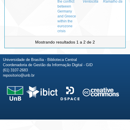
the conflict
Ventocilla
Ramalho da
between
Germany
and Greece
within the
eurozone
crisis
Mostrando resultados 1 a 2 de 2
Universidade de Brasília - Biblioteca Central
Coordenadoria de Gestão da Informação Digital - GID
(61) 3107-2683
repositorio@unb.br
Fale conosco