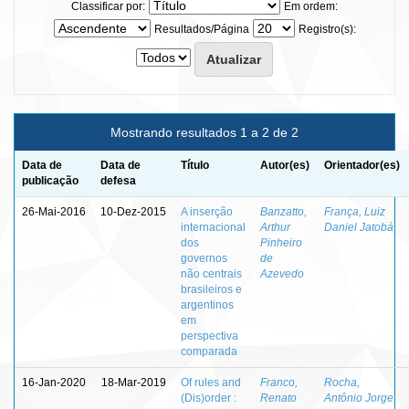
Classificar por:
Em ordem:
Resultados/Página
Registro(s):
Mostrando resultados 1 a 2 de 2
Data de
Data de
Título
Autor(es)
Orientador(es)
publicação
defesa
26-Mai-2016
10-Dez-2015
A inserção
Banzatto,
França, Luiz
internacional
Arthur
Daniel Jatobá
dos
Pinheiro
governos
de
não centrais
Azevedo
brasileiros e
argentinos
em
perspectiva
comparada
16-Jan-2020
18-Mar-2019
Of rules and
Franco,
Rocha,
(Dis)order :
Renato
Antônio Jorge