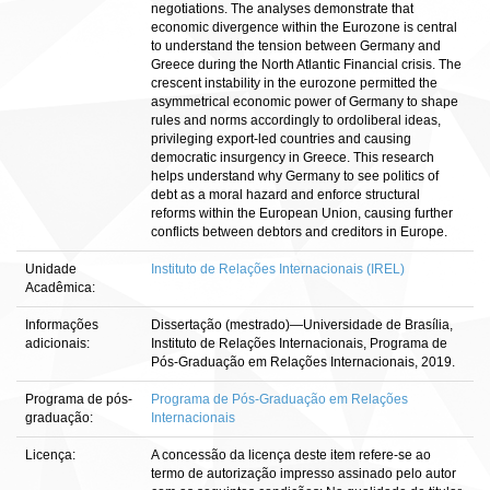
negotiations. The analyses demonstrate that
economic divergence within the Eurozone is central
to understand the tension between Germany and
Greece during the North Atlantic Financial crisis. The
crescent instability in the eurozone permitted the
asymmetrical economic power of Germany to shape
rules and norms accordingly to ordoliberal ideas,
privileging export-led countries and causing
democratic insurgency in Greece. This research
helps understand why Germany to see politics of
debt as a moral hazard and enforce structural
reforms within the European Union, causing further
conflicts between debtors and creditors in Europe.
Unidade
Instituto de Relações Internacionais (IREL)
Acadêmica:
Informações
Dissertação (mestrado)—Universidade de Brasília,
adicionais:
Instituto de Relações Internacionais, Programa de
Pós-Graduação em Relações Internacionais, 2019.
Programa de pós-
Programa de Pós-Graduação em Relações
graduação:
Internacionais
Licença:
A concessão da licença deste item refere-se ao
termo de autorização impresso assinado pelo autor