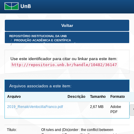
Skip
Voltar
navigation
REPOSITÓRIO INSTITUCIONAL DA UNB
PRODUÇÃO ACADÊMICA E CIENTÍFICA
TESES, DISSERTAÇÕES E PRODUTOS PÓS-DOUTORADO
Use este identificador para citar ou linkar para este item:
http://repositorio.unb.br/handle/10482/36147
Arquivos associados a este item:
Arquivo
Descrição
Tamanho
Formato
2019_RenatoVentocillaFranco.pdf
2,67 MB
Adobe
PDF
Título:
Of rules and (Dis)order : the conflict between