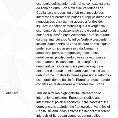
economia política internacional no contexto da crise
da zona do euro. Sob a ótica de Variedades de
Capitalismo e ideias, eu enfatizo o impacto dos
interesses diferentes de países europeus durante as
negociações para ganhar acesso a fundos de
liquidez. A análise demonstra que a divergência
econômica dentro da zona do euro é central para
entender a tensão entre Alemanha e Grécia durante
da crise financeira do Atlântico Norte. A crescente
instabilidade dentro da zona do euro permitiu que o
poder econômico assimétrico da Alemanha
adaptasse normas e regras segundo ideias
ordoliberais, privilegiando países de economias
exportadoras e causando uma insurgência
democrática na Grécia. Essa pesquisa ajuda a
entender o porquê da Alemanha ver as políticas de
débito como um defeito moral e pressionar reformas
estruturais dentro da União Europeia, exacerbando
conflitos entre devedores e credores na Europa.
Abstract:
This dissertation highlights the intersection of
international relations, European studies and
international political economy in the context of the
eurozone crisis. Under the framework of Varieties of
Capitalism and ideas, I stress the impact of different
interests of European countries during bailout