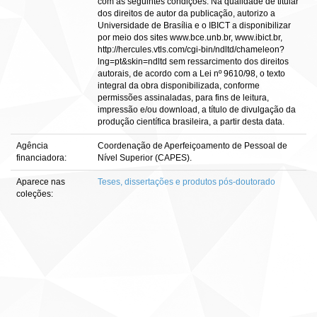
com as seguintes condições: Na qualidade de titular
dos direitos de autor da publicação, autorizo a
Universidade de Brasília e o IBICT a disponibilizar
por meio dos sites www.bce.unb.br, www.ibict.br,
http://hercules.vtls.com/cgi-bin/ndltd/chameleon?
lng=pt&skin=ndltd sem ressarcimento dos direitos
autorais, de acordo com a Lei nº 9610/98, o texto
integral da obra disponibilizada, conforme
permissões assinaladas, para fins de leitura,
impressão e/ou download, a título de divulgação da
produção científica brasileira, a partir desta data.
Agência
Coordenação de Aperfeiçoamento de Pessoal de
financiadora:
Nível Superior (CAPES).
Aparece nas
Teses, dissertações e produtos pós-doutorado
coleções: