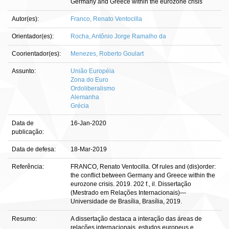
Germany and Greece within the eurozone crisis
Autor(es):
Franco, Renato Ventocilla
Orientador(es):
Rocha, Antônio Jorge Ramalho da
Coorientador(es):
Menezes, Roberto Goulart
Assunto:
União Européia
Zona do Euro
Ordoliberalismo
Alemanha
Grécia
Data de
16-Jan-2020
publicação:
Data de defesa:
18-Mar-2019
Referência:
FRANCO, Renato Ventocilla. Of rules and (dis)order:
the conflict between Germany and Greece within the
eurozone crisis. 2019. 202 f., il. Dissertação
(Mestrado em Relações Internacionais)—
Universidade de Brasília, Brasília, 2019.
Resumo:
A dissertação destaca a interação das áreas de
relações internacionais, estudos europeus e