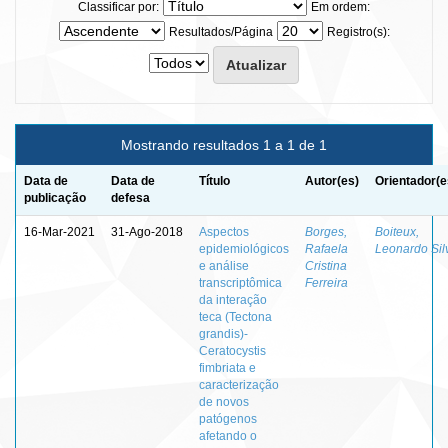
Classificar por:
Em ordem:
Resultados/Página
Registro(s):
Mostrando resultados 1 a 1 de 1
Data de
Data de
Título
Autor(es)
Orientador(e
publicação
defesa
16-Mar-2021
31-Ago-2018
Aspectos
Borges,
Boiteux,
epidemiológicos
Rafaela
Leonardo Sil
e análise
Cristina
transcriptômica
Ferreira
da interação
teca (Tectona
grandis)-
Ceratocystis
fimbriata e
caracterização
de novos
patógenos
afetando o