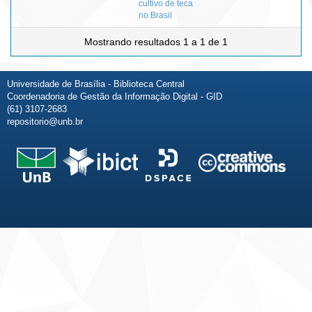
cultivo de teca
no Brasil
Mostrando resultados 1 a 1 de 1
Universidade de Brasília - Biblioteca Central
Coordenadoria de Gestão da Informação Digital - GID
(61) 3107-2683
repositorio@unb.br
Fale conosco
Sobre