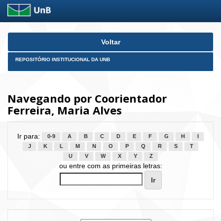
Skip
Voltar
navigation
REPOSITÓRIO INSTITUCIONAL DA UNB
Navegando por Coorientador
Ferreira, Maria Alves
Ir para:
0-9
A
B
C
D
E
F
G
H
I
J
K
L
M
N
O
P
Q
R
S
T
U
V
W
X
Y
Z
ou entre com as primeiras letras: