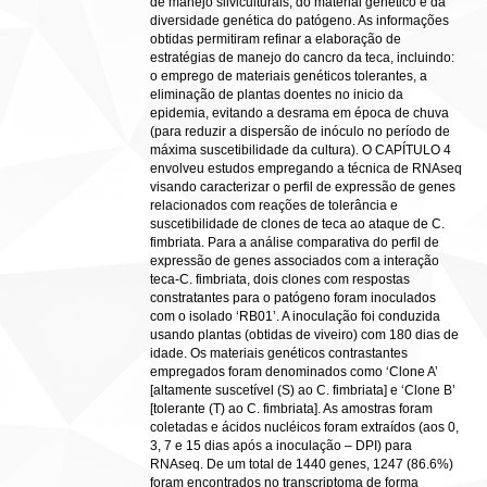
de manejo silviculturais, do material genético e da
diversidade genética do patógeno. As informações
obtidas permitiram refinar a elaboração de
estratégias de manejo do cancro da teca, incluindo:
o emprego de materiais genéticos tolerantes, a
eliminação de plantas doentes no inicio da
epidemia, evitando a desrama em época de chuva
(para reduzir a dispersão de inóculo no período de
máxima suscetibilidade da cultura). O CAPÍTULO 4
envolveu estudos empregando a técnica de RNAseq
visando caracterizar o perfil de expressão de genes
relacionados com reações de tolerância e
suscetibilidade de clones de teca ao ataque de C.
fimbriata. Para a análise comparativa do perfil de
expressão de genes associados com a interação
teca-C. fimbriata, dois clones com respostas
constratantes para o patógeno foram inoculados
com o isolado ‘RB01’. A inoculação foi conduzida
usando plantas (obtidas de viveiro) com 180 dias de
idade. Os materiais genéticos contrastantes
empregados foram denominados como ‘Clone A’
[altamente suscetível (S) ao C. fimbriata] e ‘Clone B’
[tolerante (T) ao C. fimbriata]. As amostras foram
coletadas e ácidos nucléicos foram extraídos (aos 0,
3, 7 e 15 dias após a inoculação – DPI) para
RNAseq. De um total de 1440 genes, 1247 (86.6%)
foram encontrados no transcriptoma de forma