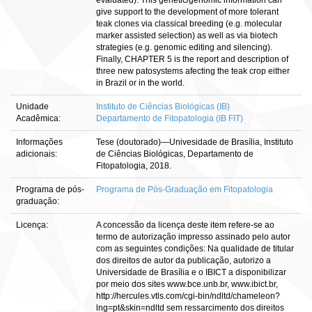
evaluated). This genetic/genomic information can
give support to the development of more tolerant
teak clones via classical breeding (e.g. molecular
marker assisted selection) as well as via biotech
strategies (e.g. genomic editing and silencing).
Finally, CHAPTER 5 is the report and description of
three new patosystems afecting the teak crop either
in Brazil or in the world.
Unidade
Instituto de Ciências Biológicas (IB)
Acadêmica:
Departamento de Fitopatologia (IB FIT)
Informações
Tese (doutorado)—Univesidade de Brasília, Instituto
adicionais:
de Ciências Biológicas, Departamento de
Fitopatologia, 2018.
Programa de pós-
Programa de Pós-Graduação em Fitopatologia
graduação:
Licença:
A concessão da licença deste item refere-se ao
termo de autorização impresso assinado pelo autor
com as seguintes condições: Na qualidade de titular
dos direitos de autor da publicação, autorizo a
Universidade de Brasília e o IBICT a disponibilizar
por meio dos sites www.bce.unb.br, www.ibict.br,
http://hercules.vtls.com/cgi-bin/ndltd/chameleon?
lng=pt&skin=ndltd sem ressarcimento dos direitos