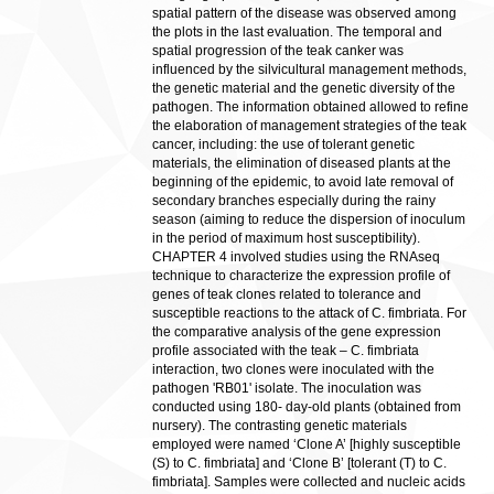
spatial pattern of the disease was observed among
the plots in the last evaluation. The temporal and
spatial progression of the teak canker was
influenced by the silvicultural management methods,
the genetic material and the genetic diversity of the
pathogen. The information obtained allowed to refine
the elaboration of management strategies of the teak
cancer, including: the use of tolerant genetic
materials, the elimination of diseased plants at the
beginning of the epidemic, to avoid late removal of
secondary branches especially during the rainy
season (aiming to reduce the dispersion of inoculum
in the period of maximum host susceptibility).
CHAPTER 4 involved studies using the RNAseq
technique to characterize the expression profile of
genes of teak clones related to tolerance and
susceptible reactions to the attack of C. fimbriata. For
the comparative analysis of the gene expression
profile associated with the teak – C. fimbriata
interaction, two clones were inoculated with the
pathogen 'RB01' isolate. The inoculation was
conducted using 180- day-old plants (obtained from
nursery). The contrasting genetic materials
employed were named ‘Clone A’ [highly susceptible
(S) to C. fimbriata] and ‘Clone B’ [tolerant (T) to C.
fimbriata]. Samples were collected and nucleic acids