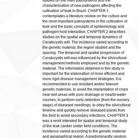
studies on the main patosystems and the
characterization of new pathogens affecting the
cultivation of teak in Brazil. CHAPTER 1
contemplates a literature review on the culture and
the most important patosystems in the cultivation of
teak and the basic concepts of epidemiology and
pathogen-host interaction. CHAPTER 2 describes
studies on the spatial and temporal dynamics of
Ceratocystis wilt. The incidence varied according to
the genetic material, the region studied and the
spacing. The temporal and spatial progression of
Ceratocystis wilt was influenced by the silvicultural
management methods employed and by the genetic
material. The information obtained in this study is
important for the elaboration of more efficient and
more rigid disease management strategies. It is
recommended to use resistant and/or tolerant
genetic materials, to avoid the implantation of crops
near wet areas with poor drainage or nearbt water
courses, to perform early detection (from the nursery
stage) of diseased seedlings, to obey the silvicultural
timeline and quickly remove diseased plants from
the field to avoid secondary infections. CHAPTER 3
was a work intended for spatial and temporal study
of the teak canker under field conditions. The
incidence varied according to the genetic material
and geographical region. A predominantly random