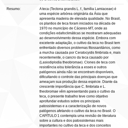
Resumo:
A teca (Tectona grandis L. f., família Lamiaceae) é
uma espécie arbórea originária da Ásia que
apresenta madeira de elevada qualidade. No Brasil,
os plantios de teca foram iniciados na década de
1970 no município de Cáceres-MT, onde as
condições edafoclimáticas se mostraram adequadas
ao desenvolvimento dessa espécie. Embora com
excelente adaptação, o cultivo da teca no Brasil tem
enfrentado diversos problemas fitossanitários, como
a murcha causada por Ceratocystis fimbriata e, mais
recentemente, o cancro da teca causado por
(Lasiodiplodia theobromae). Clones de teca com
resistência e/ou tolerância a esses e outros
patógenos ainda não se encontram disponíveis,
dificultando o controle das principais doenças que
ameaçam sua produção dessa espécie. Diante da
crescente importância que C. fimbriata e L.
theobromae vêm apresentando para o cultivo da
teca, o presente trabalho teve como objetivo
aprofundar estudos sobre os principais
patossistemas e a caracterização de novos
patógenos afetando o cultivo da teca no Brasil. O
CAPÍTULO 1 contempla uma revisão de literatura
sobre a cultura e dos patossistemas mais
importantes no cultivo da teca e dos conceitos