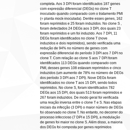
completa. Aos 3 DPI foram identificados 187 genes
com expressão diferencial (DEGs) no clone T
inoculado quando comparado com o tratamento PMI
(= planta mock-inoculada). Dentre esses genes, 162
foram reprimidos e 25 foram induzidos. No clone S ,
foram detectados 24 DEGs aos 3 DPI, dos quais 23
foram reprimidos e um foi induzido. Aos 7 DPI, 11
DEGs foram identificados no clone T (nove
induzidos e dois reprimidos), sendo verificada uma
redução de 94% no número de genes com
expressão diferencial do período 3 DPI aos 7 DPI no
clone T. Com relação ao clone S aos 7 DPI foram
identificados 113 DEGs quando comparado com
PMI, desses genes 108 estavam reprimidos e cinco
induzidos (um aumento de 78% no número de DEGs
dos período 3 DPI aos 7 DPI). Nove DEGs foram
identificados no clone T aos 15 DPI, sendo todos
reprimidos. No clone S, foram identificados 782
DEGs aos 15 DPI, dos quais 513 foram reprimidos e
267 foram induzidos. De modo geral foi verificada
uma reação inversa entre o clone T e S. Nas etapas
iniciais da infecção (3 DPI) o maior número de DEGs
foi observado no clone T. No entanto, no decorrer do
processo infeccioso (7 DPI e 15 DPI), a modulação
de genes foi maior no clone S. Além disso, a maioria
dos DEGs foi composta por genes reprimidos