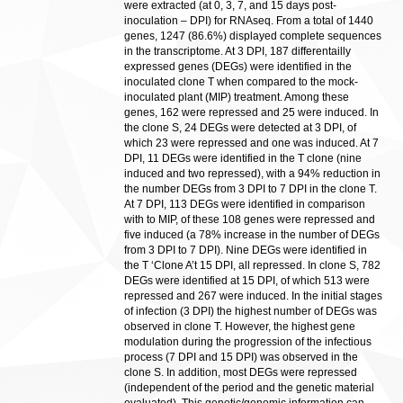
were extracted (at 0, 3, 7, and 15 days post-
inoculation – DPI) for RNAseq. From a total of 1440
genes, 1247 (86.6%) displayed complete sequences
in the transcriptome. At 3 DPI, 187 differentailly
expressed genes (DEGs) were identified in the
inoculated clone T when compared to the mock-
inoculated plant (MIP) treatment. Among these
genes, 162 were repressed and 25 were induced. In
the clone S, 24 DEGs were detected at 3 DPI, of
which 23 were repressed and one was induced. At 7
DPI, 11 DEGs were identified in the T clone (nine
induced and two repressed), with a 94% reduction in
the number DEGs from 3 DPI to 7 DPI in the clone T.
At 7 DPI, 113 DEGs were identified in comparison
with to MIP, of these 108 genes were repressed and
five induced (a 78% increase in the number of DEGs
from 3 DPI to 7 DPI). Nine DEGs were identified in
the T ‘Clone A’t 15 DPI, all repressed. In clone S, 782
DEGs were identified at 15 DPI, of which 513 were
repressed and 267 were induced. In the initial stages
of infection (3 DPI) the highest number of DEGs was
observed in clone T. However, the highest gene
modulation during the progression of the infectious
process (7 DPI and 15 DPI) was observed in the
clone S. In addition, most DEGs were repressed
(independent of the period and the genetic material