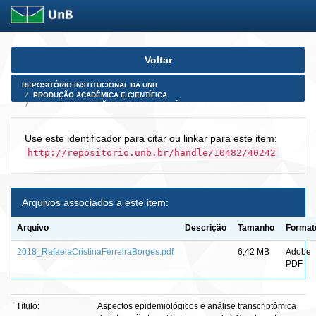
Skip
Voltar
navigation
REPOSITÓRIO INSTITUCIONAL DA UNB
PRODUÇÃO ACADÊMICA E CIENTÍFICA
TESES, DISSERTAÇÕES E PRODUTOS PÓS-DOUTORADO
Use este identificador para citar ou linkar para este item:
http://repositorio.unb.br/handle/10482/40242
Arquivos associados a este item:
Arquivo
Descrição
Tamanho
Format
2018_RafaelaCristinaFerreiraBorges.pdf
6,42 MB
Adobe
PDF
Título:
Aspectos epidemiológicos e análise transcriptômica