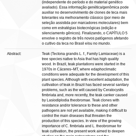
(independente do período e do material genético
avaliado). Essa informação genética/genômica pode
auxiliar no desenvolvimento de clones de teca mais
tolerantes via melhoramento clássico (por meio de
seleção assistida por marcadores moleculares) bem
como em estratégias biotecnógicas (edição e
silenciamento gênicos). Finalizando, o CAPÍTULO 5
envolve o registro de três novos patógenos afetando
o cultivo da teca no Brasil e/ou no mundo.
Abstract:
Teak (Tectona grandis L. f., Family Lamiaceae) is a
tree species native to Asia that has high quality
wood. In Brazil, teak plantations were started in the
1970s in Cáceres–MT, where edaphoclimatic
conditions were adequate for the development of this
plant species. Although with excellent adaptation, the
cultivation of teak in Brazil has faced several sanitary
problems, such as the wilt caused by Ceratocystis
fimbriata and, more recently, the teak canker caused
by Lasiodiplodia theobromae. Teak clones with
resistance and/or tolerance to these and other
pathogens are not yet available, making it difficult to
control the main diseases that threaten the
production of this species. In view of the growing
importance of C. fimbriata and L. theobromae for
teak cultivation, the present work aimed to deepen