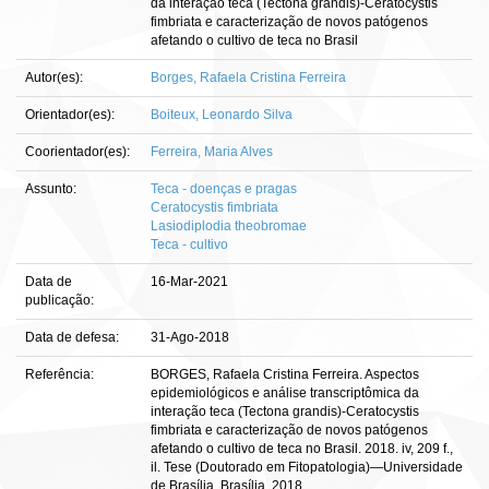
da interação teca (Tectona grandis)-Ceratocystis
fimbriata e caracterização de novos patógenos
afetando o cultivo de teca no Brasil
Autor(es):
Borges, Rafaela Cristina Ferreira
Orientador(es):
Boiteux, Leonardo Silva
Coorientador(es):
Ferreira, Maria Alves
Assunto:
Teca - doenças e pragas
Ceratocystis fimbriata
Lasiodiplodia theobromae
Teca - cultivo
Data de
16-Mar-2021
publicação:
Data de defesa:
31-Ago-2018
Referência:
BORGES, Rafaela Cristina Ferreira. Aspectos
epidemiológicos e análise transcriptômica da
interação teca (Tectona grandis)-Ceratocystis
fimbriata e caracterização de novos patógenos
afetando o cultivo de teca no Brasil. 2018. iv, 209 f.,
il. Tese (Doutorado em Fitopatologia)—Universidade
de Brasília, Brasília, 2018.