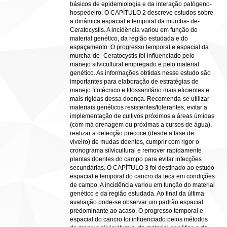
básicos de epidemiologia e da interação patógeno-
hospedeiro. O CAPÍTULO 2 descreve estudos sobre
a dinâmica espacial e temporal da murcha- de-
Ceratocystis. A incidência variou em função do
material genético, da região estudada e do
espaçamento. O progresso temporal e espacial da
murcha-de- Ceratocystis foi influenciado pelo
manejo silvicultural empregado e pelo material
genético. As informações obtidas nesse estudo são
importantes para elaboração de estratégias de
manejo fitotécnico e fitossanitário mais eficientes e
mais rígidas dessa doença. Recomenda-se utilizar
materiais genéticos resistentes/tolerantes, evitar a
implementação de cultivos próximos a áreas úmidas
(com má drenagem ou próximas a cursos de água),
realizar a detecção precoce (desde a fase de
viveiro) de mudas doentes, cumprir com rigor o
cronograma silvicultural e remover rapidamente
plantas doentes do campo para evitar infecções
secundárias. O CAPÍTULO 3 foi destinado ao estudo
espacial e temporal do cancro da teca em condições
de campo. A incidência variou em função do material
genético e da região estudada. Ao final da última
avaliação pode-se observar um padrão espacial
predominante ao acaso. O progresso temporal e
espacial do cancro foi influenciado pelos métodos