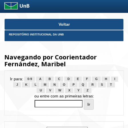
Skip
Voltar
navigation
REPOSITÓRIO INSTITUCIONAL DA UNB
Navegando por Coorientador
Fernández, Maribel
Ir para:
0-9
A
B
C
D
E
F
G
H
I
J
K
L
M
N
O
P
Q
R
S
T
U
V
W
X
Y
Z
ou entre com as primeiras letras: