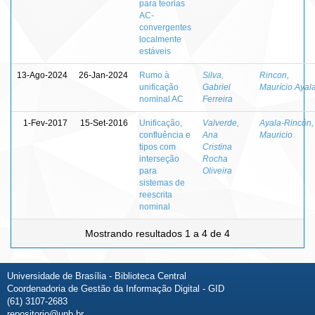
para teorias
AC-
convergentes
localmente
estáveis
13-Ago-2024
26-Jan-2024
Rumo à
Silva,
Rincon,
unificação
Gabriel
Maurício Ayal
nominal AC
Ferreira
1-Fev-2017
15-Set-2016
Unificação,
Valverde,
Ayala-Rincón,
confluência e
Ana
Mauricio
tipos com
Cristina
interseção
Rocha
para
Oliveira
sistemas de
reescrita
nominal
Mostrando resultados 1 a 4 de 4
Universidade de Brasília - Biblioteca Central
Coordenadoria de Gestão da Informação Digital - GID
(61) 3107-2683
repositorio@unb.br