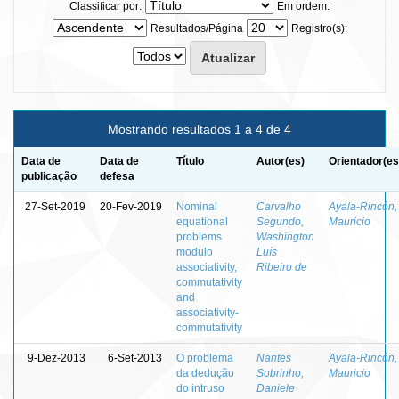
Classificar por:
Em ordem:
Resultados/Página
Registro(s):
Mostrando resultados 1 a 4 de 4
Data de
Data de
Título
Autor(es)
Orientador(es
publicação
defesa
27-Set-2019
20-Fev-2019
Nominal
Carvalho
Ayala-Rincón,
equational
Segundo,
Mauricio
problems
Washington
modulo
Luís
associativity,
Ribeiro de
commutativity
and
associativity-
commutativity
9-Dez-2013
6-Set-2013
O problema
Nantes
Ayala-Rincón,
da dedução
Sobrinho,
Mauricio
do intruso
Daniele