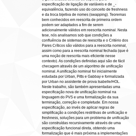
especificação de ligação de variáveis e de _-
equivalência, fazendo uso do conceito de freshness
e da troca bijetiva de nomes (swapping). Teoremas
bem conhecidos em reescrita de primeira ordem
podem ser adaptados a fim de serem
adicionalmente válidos em reescrita nominal. Nesta
tese, nós analisamos sob que condições a
confluência de sistemas de reescrita e o Critério dos
Pares Críticos são válidos para a reescrita nominal,
assim como para a reescrita nominal fechada (que é
uma noção de reescrita mais eficiente nesse
contexto). As condições definidas aqui são de fácil
checagem através de um algoritmo de unificação
nominal. A unificação nominal foi inicialmente
estudada por Urban, Pitts e Gabbay e formalizada
por Urban no assistente de prova Isabelle/HOL.
Neste trabalho, são também apresentadas uma
especificação nova de unificação nominal na
linguagem do PVS e uma formalização da sua
terminação, correção e completude. Em nossa
especificação, ao invés de aplicar regras de
simplificação a condições restritivas de unificação e
freshness, soluções para um problema de unificação
são construídas recursivamente através de uma
especificação funcional direta, obtendo uma
formalização que é mais próxima a implementações