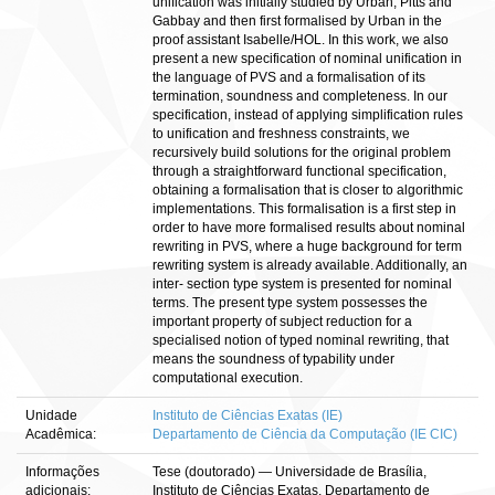
unification was initially studied by Urban, Pitts and
Gabbay and then first formalised by Urban in the
proof assistant Isabelle/HOL. In this work, we also
present a new specification of nominal unification in
the language of PVS and a formalisation of its
termination, soundness and completeness. In our
specification, instead of applying simplification rules
to unification and freshness constraints, we
recursively build solutions for the original problem
through a straightforward functional specification,
obtaining a formalisation that is closer to algorithmic
implementations. This formalisation is a first step in
order to have more formalised results about nominal
rewriting in PVS, where a huge background for term
rewriting system is already available. Additionally, an
inter- section type system is presented for nominal
terms. The present type system possesses the
important property of subject reduction for a
specialised notion of typed nominal rewriting, that
means the soundness of typability under
computational execution.
Unidade
Instituto de Ciências Exatas (IE)
Acadêmica:
Departamento de Ciência da Computação (IE CIC)
Informações
Tese (doutorado) — Universidade de Brasília,
adicionais:
Instituto de Ciências Exatas, Departamento de