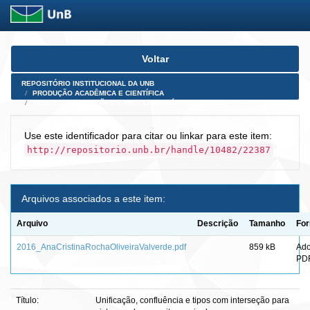
Skip
Voltar
navigation
REPOSITÓRIO INSTITUCIONAL DA UNB
PRODUÇÃO ACADÊMICA E CIENTÍFICA
TESES, DISSERTAÇÕES E PRODUTOS PÓS-DOUTORADO
Use este identificador para citar ou linkar para este item:
http://repositorio.unb.br/handle/10482/22387
Arquivos associados a este item:
Arquivo
Descrição
Tamanho
Fo
2016_AnaCristinaRochaOliveiraValverde.pdf
859 kB
Ad
PD
Título:
Unificação, confluência e tipos com interseção para