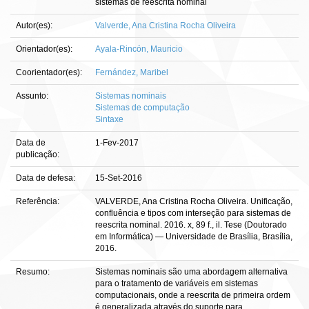
sistemas de reescrita nominal
Autor(es):
Valverde, Ana Cristina Rocha Oliveira
Orientador(es):
Ayala-Rincón, Mauricio
Coorientador(es):
Fernández, Maribel
Assunto:
Sistemas nominais
Sistemas de computação
Sintaxe
Data de
1-Fev-2017
publicação:
Data de defesa:
15-Set-2016
Referência:
VALVERDE, Ana Cristina Rocha Oliveira. Unificação,
confluência e tipos com interseção para sistemas de
reescrita nominal. 2016. x, 89 f., il. Tese (Doutorado
em Informática) — Universidade de Brasília, Brasília,
2016.
Resumo:
Sistemas nominais são uma abordagem alternativa
para o tratamento de variáveis em sistemas
computacionais, onde a reescrita de primeira ordem
é generalizada através do suporte para