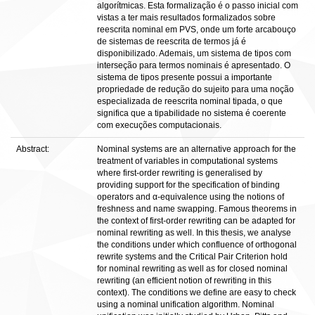
algorítmicas. Esta formalização é o passo inicial com
vistas a ter mais resultados formalizados sobre
reescrita nominal em PVS, onde um forte arcabouço
de sistemas de reescrita de termos já é
disponibilizado. Ademais, um sistema de tipos com
interseção para termos nominais é apresentado. O
sistema de tipos presente possui a importante
propriedade de redução do sujeito para uma noção
especializada de reescrita nominal tipada, o que
significa que a tipabilidade no sistema é coerente
com execuções computacionais.
Abstract:
Nominal systems are an alternative approach for the
treatment of variables in computational systems
where first-order rewriting is generalised by
providing support for the specification of binding
operators and α-equivalence using the notions of
freshness and name swapping. Famous theorems in
the context of first-order rewriting can be adapted for
nominal rewriting as well. In this thesis, we analyse
the conditions under which confluence of orthogonal
rewrite systems and the Critical Pair Criterion hold
for nominal rewriting as well as for closed nominal
rewriting (an efficient notion of rewriting in this
context). The conditions we define are easy to check
using a nominal unification algorithm. Nominal