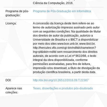
Ciência da Computação, 2016.
Programa de pós-
Programa de Pós-Graduação em Informática
graduação:
Licença:
A concessão da licença deste item refere-se ao
termo de autorização impresso assinado pelo autor
com as seguintes condições: Na qualidade de titular
dos direitos de autor da publicação, autorizo a
Universidade de Brasília e o IBICT a disponibilizar
por meio dos sites www.bce.unb.br, www.ibict.br,
http://hercules.vtls.com/cgi-bin/ndltd/chameleon?
lng=pt&skin=ndltd sem ressarcimento dos direitos
autorais, de acordo com a Lei nº 9610/98, o texto
integral da obra disponibilizada, conforme
permissões assinaladas, para fins de leitura,
impressão e/ou download, a título de divulgação da
produção científica brasileira, a partir desta data.
DOI:
http://dx.doi.org/10.26512/2016.09.T.22387
Aparece nas
Teses, dissertações e produtos pós-doutorado
coleções: