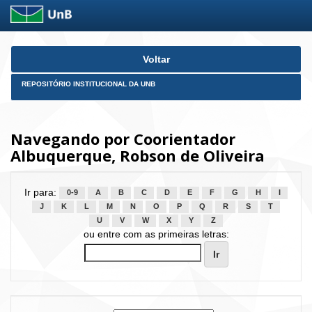
Skip
Voltar
navigation
REPOSITÓRIO INSTITUCIONAL DA UNB
Navegando por Coorientador
Albuquerque, Robson de Oliveira
Ir para:
0-9
A
B
C
D
E
F
G
H
I
J
K
L
M
N
O
P
Q
R
S
T
U
V
W
X
Y
Z
ou entre com as primeiras letras: