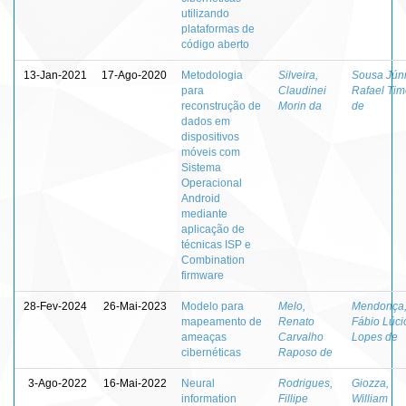
utilizando
plataformas de
código aberto
13-Jan-2021
17-Ago-2020
Metodologia
Silveira,
Sousa Júni
para
Claudinei
Rafael Tim
reconstrução de
Morin da
de
dados em
dispositivos
móveis com
Sistema
Operacional
Android
mediante
aplicação de
técnicas ISP e
Combination
firmware
28-Fev-2024
26-Mai-2023
Modelo para
Melo,
Mendonça
mapeamento de
Renato
Fábio Lúci
ameaças
Carvalho
Lopes de
cibernéticas
Raposo de
3-Ago-2022
16-Mai-2022
Neural
Rodrigues,
Giozza,
information
Fillipe
William