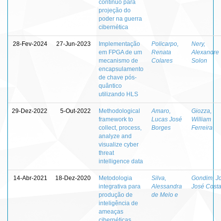
contínuo para
projeção do
poder na guerra
cibernética
28-Fev-2024
27-Jun-2023
Implementação
Policarpo,
Nery,
em FPGA de um
Renata
Alexandre
mecanismo de
Colares
Solon
encapsulamento
de chave pós-
quântico
utilizando HLS
29-Dez-2022
5-Out-2022
Methodological
Amaro,
Giozza,
framework to
Lucas José
William
collect, process,
Borges
Ferreira
analyze and
visualize cyber
threat
intelligence data
14-Abr-2021
18-Dez-2020
Metodologia
Silva,
Gondim, J
integrativa para
Alessandra
José Cost
produção de
de Melo e
inteligência de
ameaças
cibernéticas