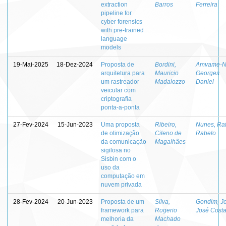
extraction
Barros
Ferreira
pipeline for
cyber forensics
with pre-trained
language
models
19-Mai-2025
18-Dez-2024
Proposta de
Bordini,
Amvame-N
arquitetura para
Mauricio
Georges
um rastreador
Madalozzo
Daniel
veicular com
criptografia
ponta-a-ponta
27-Fev-2024
15-Jun-2023
Uma proposta
Ribeiro,
Nunes, Raf
de otimização
Cileno de
Rabelo
da comunicação
Magalhães
sigilosa no
Sisbin com o
uso da
computação em
nuvem privada
28-Fev-2024
20-Jun-2023
Proposta de um
Silva,
Gondim, J
framework para
Rogerio
José Cost
melhoria da
Machado