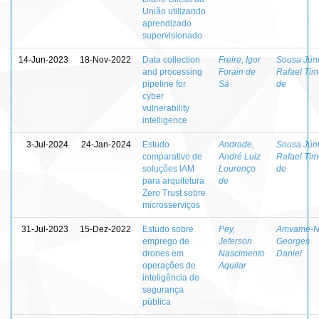
União utilizando
aprendizado
supervisionado
14-Jun-2023
18-Nov-2022
Data collection
Freire, Igor
Sousa Júni
and processing
Forain de
Rafael Tim
pipeline for
Sá
de
cyber
vulnerability
intelligence
3-Jul-2024
24-Jan-2024
Estudo
Andrade,
Sousa Júni
comparativo de
André Luiz
Rafael Tim
soluções IAM
Lourenço
de
para arquitetura
de
Zero Trust sobre
microsserviços
31-Jul-2023
15-Dez-2022
Estudo sobre
Pey,
Amvame-N
emprego de
Jeferson
Georges
drones em
Nascimento
Daniel
operações de
Aquilar
inteligência de
segurança
pública