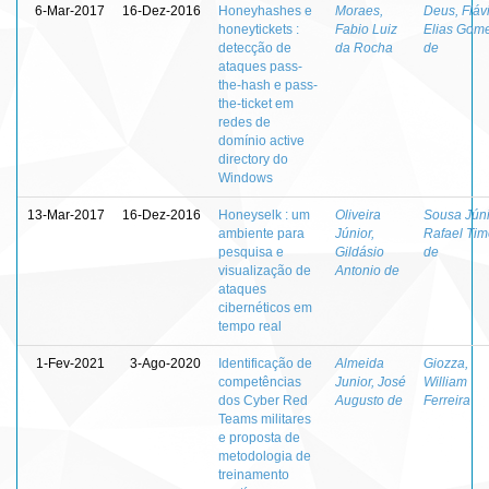
6-Mar-2017
16-Dez-2016
Honeyhashes e
Moraes,
Deus, Fláv
honeytickets :
Fabio Luiz
Elias Gom
detecção de
da Rocha
de
ataques pass-
the-hash e pass-
the-ticket em
redes de
domínio active
directory do
Windows
13-Mar-2017
16-Dez-2016
Honeyselk : um
Oliveira
Sousa Júni
ambiente para
Júnior,
Rafael Tim
pesquisa e
Gildásio
de
visualização de
Antonio de
ataques
cibernéticos em
tempo real
1-Fev-2021
3-Ago-2020
Identificação de
Almeida
Giozza,
competências
Junior, José
William
dos Cyber Red
Augusto de
Ferreira
Teams militares
e proposta de
metodologia de
treinamento