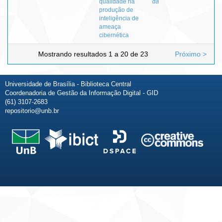
qualidade na
da
produção de
inteligência de
ameaça
cibernética
Mostrando resultados 1 a 20 de 23
Próximo >
Universidade de Brasília - Biblioteca Central
Coordenadoria de Gestão da Informação Digital - GID
(61) 3107-2683
repositorio@unb.br
Fale conosco