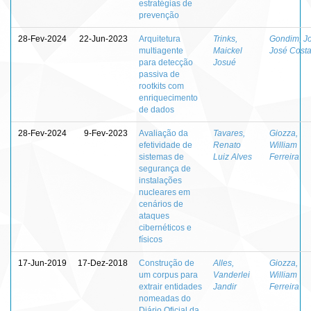
estratégias de
prevenção
28-Fev-2024
22-Jun-2023
Arquitetura
Trinks,
Gondim, J
multiagente
Maickel
José Cost
para detecção
Josué
passiva de
rootkits com
enriquecimento
de dados
28-Fev-2024
9-Fev-2023
Avaliação da
Tavares,
Giozza,
efetividade de
Renato
William
sistemas de
Luiz Alves
Ferreira
segurança de
instalações
nucleares em
cenários de
ataques
cibernéticos e
físicos
17-Jun-2019
17-Dez-2018
Construção de
Alles,
Giozza,
um corpus para
Vanderlei
William
extrair entidades
Jandir
Ferreira
nomeadas do
Diário Oficial da