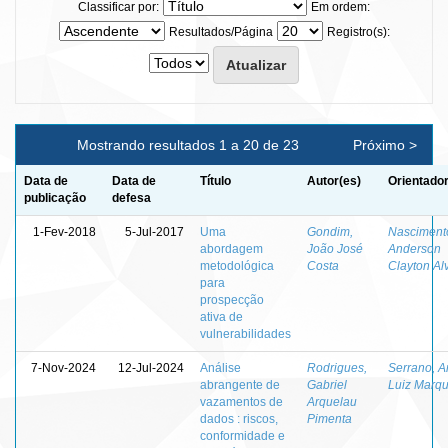
Classificar por:
Em ordem:
Resultados/Página
Registro(s):
Mostrando resultados 1 a 20 de 23
Próximo >
Data de
Data de
Título
Autor(es)
Orientador
publicação
defesa
1-Fev-2018
5-Jul-2017
Uma
Gondim,
Nasciment
abordagem
João José
Anderson
metodológica
Costa
Clayton Al
para
prospecção
ativa de
vulnerabilidades
7-Nov-2024
12-Jul-2024
Análise
Rodrigues,
Serrano, A
abrangente de
Gabriel
Luiz Marq
vazamentos de
Arquelau
dados : riscos,
Pimenta
conformidade e