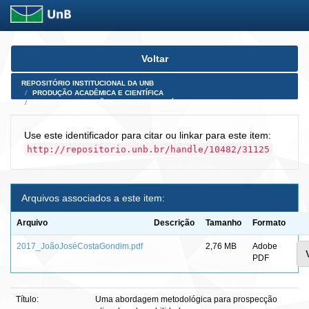
Skip
Voltar
navigation
REPOSITÓRIO INSTITUCIONAL DA UNB
PRODUÇÃO ACADÊMICA E CIENTÍFICA
TESES, DISSERTAÇÕES E PRODUTOS PÓS-DOUTORADO
Use este identificador para citar ou linkar para este item:
http://repositorio.unb.br/handle/10482/31125
Arquivos associados a este item:
Arquivo
Descrição
Tamanho
Formato
2017_JoãoJoséCostaGondim.pdf
2,76 MB
Adobe
PDF
Título:
Uma abordagem metodológica para prospecção