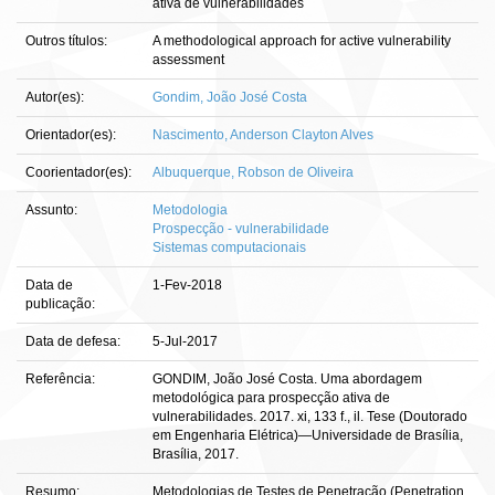
ativa de vulnerabilidades
Outros títulos:
A methodological approach for active vulnerability
assessment
Autor(es):
Gondim, João José Costa
Orientador(es):
Nascimento, Anderson Clayton Alves
Coorientador(es):
Albuquerque, Robson de Oliveira
Assunto:
Metodologia
Prospecção - vulnerabilidade
Sistemas computacionais
Data de
1-Fev-2018
publicação:
Data de defesa:
5-Jul-2017
Referência:
GONDIM, João José Costa. Uma abordagem
metodológica para prospecção ativa de
vulnerabilidades. 2017. xi, 133 f., il. Tese (Doutorado
em Engenharia Elétrica)—Universidade de Brasília,
Brasília, 2017.
Resumo:
Metodologias de Testes de Penetração (Penetration