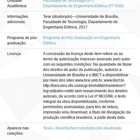
Unidade
Faculdade de Tecnologia (FT)
Acadêmica:
Departamento de Engenharia Elétrica (FT ENE)
Informações
Tese (doutorado)—Universidade de Brasília,
adicionais:
Faculdade de Tecnologia, Departamento de
Engenharia Elétrica, 2017.
Programa de pós-
Programa de Pós-Graduação em Engenharia
graduação:
Elétrica
Licença:
A concessão da licença deste item refere-se ao
termo de autorização impresso assinado pelo autor
com as seguintes condições: Na qualidade de titular
dos direitos de autor da publicação, autorizo a
Universidade de Brasília e o IBICT a disponibilizar
por meio dos sites www.bce.unb.br, www.ibict.br,
http://hercules.vtls.com/cgi-bin/ndltd/chameleon?
lng=pt&skin=ndltd sem ressarcimento dos direitos
autorais, de acordo com a Lei nº 9610/98, o texto
integral da obra disponibilizada, conforme
permissões assinaladas, para fins de leitura,
impressão e/ou download, a título de divulgação da
produção científica brasileira, a partir desta data.
Aparece nas
Teses, dissertações e produtos pós-doutorado
coleções: