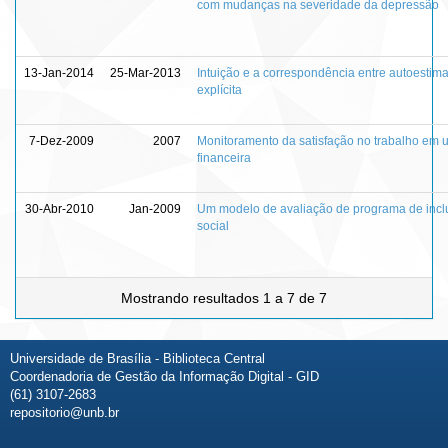
com mudanças na severidade da depressão
13-Jan-2014
25-Mar-2013
Intuição e a correspondência entre autoestima 
explícita
7-Dez-2009
2007
Monitoramento da satisfação no trabalho em
financeira
30-Abr-2010
Jan-2009
Um modelo de avaliação de programa de inclu
social
Mostrando resultados 1 a 7 de 7
Universidade de Brasília - Biblioteca Central
Coordenadoria de Gestão da Informação Digital - GID
(61) 3107-2683
repositorio@unb.br