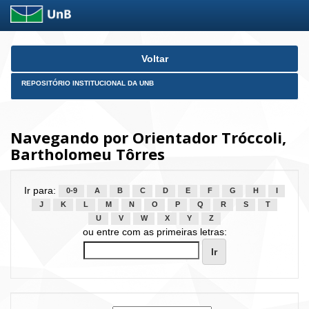
Skip
Voltar
navigation
REPOSITÓRIO INSTITUCIONAL DA UNB
Navegando por Orientador Tróccoli,
Bartholomeu Tôrres
Ir para:
0-9
A
B
C
D
E
F
G
H
I
J
K
L
M
N
O
P
Q
R
S
T
U
V
W
X
Y
Z
ou entre com as primeiras letras: