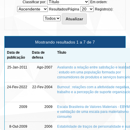
Classificar por:
Em ordem:
Resultados/Página
Registro(s):
Mostrando resultados 1 a 7 de 7
Data de
Data de
Título
publicação
defesa
25-Jan-2011
Ago-2007
Avaliando a relação entre satisfação e lealdad
: estudo em uma população formada por
consumidores de produtos e serviços bancári
24-Fev-2022
22-Fev-2004
Burnout : relações com a afetividade negativa
trabalho e a percepção de suporte organizaci
2009
2009
Escala Brasileira de Valores Materiais - EBVM
e validação de uma escala para materialismo
consumo
8-Out-2009
2006
Estabilidade de traços de personalidade e su