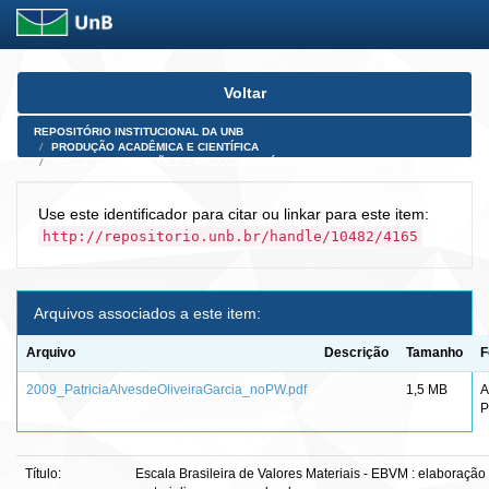
Skip
Voltar
navigation
REPOSITÓRIO INSTITUCIONAL DA UNB
PRODUÇÃO ACADÊMICA E CIENTÍFICA
TESES, DISSERTAÇÕES E PRODUTOS PÓS-DOUTORADO
Use este identificador para citar ou linkar para este item:
http://repositorio.unb.br/handle/10482/4165
Arquivos associados a este item:
Arquivo
Descrição
Tamanho
F
2009_PatriciaAlvesdeOliveiraGarcia_noPW.pdf
1,5 MB
A
P
Título:
Escala Brasileira de Valores Materiais - EBVM : elaboraçã