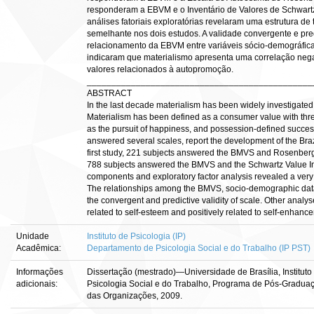
responderam a EBVM e o Inventário de Valores de Schwartz
análises fatoriais exploratórias revelaram uma estrutura de
semelhante nos dois estudos. A validade convergente e predi
relacionamento da EBVM entre variáveis sócio-demográficas
indicaram que materialismo apresenta uma correlação nega
valores relacionados à autopromoção.
______________________________________________
ABSTRACT
In the last decade materialism has been widely investigated
Materialism has been defined as a consumer value with three 
as the pursuit of happiness, and possession-defined success
answered several scales, report the development of the Braz
first study, 221 subjects answered the BMVS and Rosenberg
788 subjects answered the BMVS and the Schwartz Value Inve
components and exploratory factor analysis revealed a very 
The relationships among the BMVS, socio-demographic data
the convergent and predictive validity of scale. Other analys
related to self-esteem and positively related to self-enhanc
Unidade
Instituto de Psicologia (IP)
Acadêmica:
Departamento de Psicologia Social e do Trabalho (IP PST)
Informações
Dissertação (mestrado)—Universidade de Brasília, Institut
adicionais:
Psicologia Social e do Trabalho, Programa de Pós-Graduaç
das Organizações, 2009.