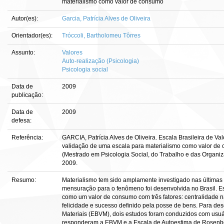
materialismo como valor de consumo
Autor(es):
Garcia, Patrícia Alves de Oliveira
Orientador(es):
Tróccoli, Bartholomeu Tôrres
Assunto:
Valores
Auto-realização (Psicologia)
Psicologia social
Data de
2009
publicação:
Data de
2009
defesa:
Referência:
GARCIA, Patrícia Alves de Oliveira. Escala Brasileira de Va
validação de uma escala para materialismo como valor de co
(Mestrado em Psicologia Social, do Trabalho e das Organiza
2009.
Resumo:
Materialismo tem sido amplamente investigado nas última
mensuração para o fenômeno foi desenvolvida no Brasil. E
como um valor de consumo com três fatores: centralidade 
felicidade e sucesso definido pela posse de bens. Para des
Materiais (EBVM), dois estudos foram conduzidos com usuári
responderam a EBVM e a Escala de Autoestima de Rosenber