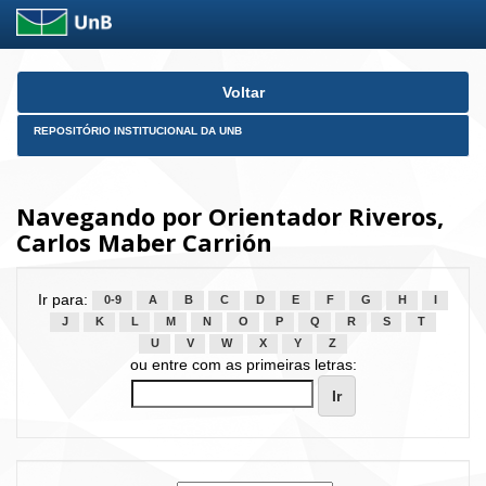
Skip
Voltar
navigation
REPOSITÓRIO INSTITUCIONAL DA UNB
Navegando por Orientador Riveros,
Carlos Maber Carrión
Ir para:
0-9
A
B
C
D
E
F
G
H
I
J
K
L
M
N
O
P
Q
R
S
T
U
V
W
X
Y
Z
ou entre com as primeiras letras: