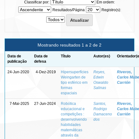
Classificar por:
Em ordem:
Resultados/Página
Registro(s):
Mostrando resultados 1 a 2 de 2
Data de
Data de
Título
Autor(es)
Orientador(
publicação
defesa
24-Jun-2020
4-Dez-2019
Hipersuperfícies
Reyes,
Riveros,
Weingarten de
Edwin
Carlos Mabe
tipo esférico em
Oswaldo
Carrión
formas
Salinas
espaciais
7-Mai-2025
27-Jun-2024
Robótica
Santos,
Riveros,
educacional e
Rodrigo
Carlos Mabe
competições :
Damaceno
Carrión
desenvolvendo
dos
habilidades
matemáticas
através da