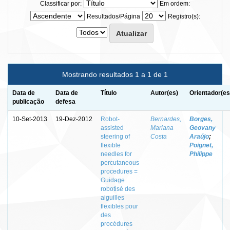
Classificar por:
Em ordem:
Resultados/Página
Registro(s):
Mostrando resultados 1 a 1 de 1
Data de
Data de
Título
Autor(es)
Orientador(es
publicação
defesa
10-Set-2013
19-Dez-2012
Robot-
Bernardes,
Borges,
assisted
Mariana
Geovany
steering of
Costa
Araújo
;
flexible
Poignet,
needles for
Philippe
percutaneous
procedures =
Guidage
robotisé des
aiguilles
flexibles pour
des
procédures