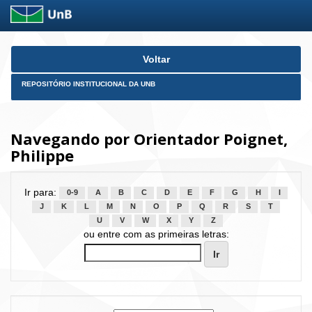
Skip
Voltar
navigation
REPOSITÓRIO INSTITUCIONAL DA UNB
Navegando por Orientador Poignet,
Philippe
Ir para:
0-9
A
B
C
D
E
F
G
H
I
J
K
L
M
N
O
P
Q
R
S
T
U
V
W
X
Y
Z
ou entre com as primeiras letras: