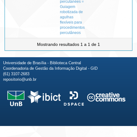
percutanées =
Guiagem
robotizada de
agulhas
flexíveis para
procedimentos
percutâneos
Mostrando resultados 1 a 1 de 1
Universidade de Brasília - Biblioteca Central
Coordenadoria de Gestão da Informação Digital - GID
(61) 3107-2683
repositorio@unb.br
Fale conosco