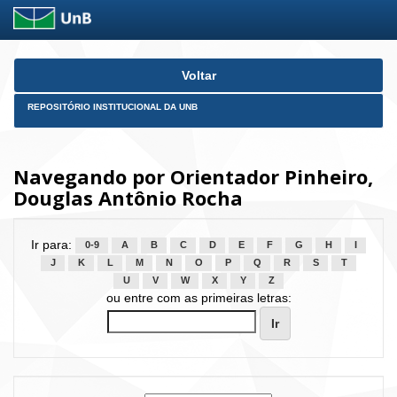
Skip
Voltar
navigation
REPOSITÓRIO INSTITUCIONAL DA UNB
Navegando por Orientador Pinheiro,
Douglas Antônio Rocha
Ir para:
0-9
A
B
C
D
E
F
G
H
I
J
K
L
M
N
O
P
Q
R
S
T
U
V
W
X
Y
Z
ou entre com as primeiras letras: