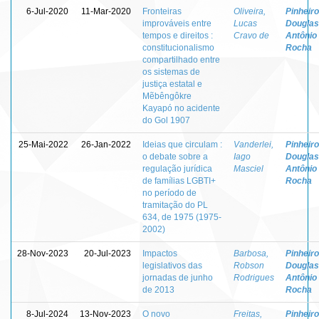
6-Jul-2020
11-Mar-2020
Fronteiras
Oliveira,
Pinheiro
improváveis entre
Lucas
Douglas
tempos e direitos :
Cravo de
Antônio
constitucionalismo
Rocha
compartilhado entre
os sistemas de
justiça estatal e
Mẽbêngôkre
Kayapó no acidente
do Gol 1907
25-Mai-2022
26-Jan-2022
Ideias que circulam :
Vanderlei,
Pinheiro
o debate sobre a
Iago
Douglas
regulação jurídica
Masciel
Antônio
de famílias LGBTI+
Rocha
no período de
tramitação do PL
634, de 1975 (1975-
2002)
28-Nov-2023
20-Jul-2023
Impactos
Barbosa,
Pinheiro
legislativos das
Robson
Douglas
jornadas de junho
Rodrigues
Antônio
de 2013
Rocha
8-Jul-2024
13-Nov-2023
O novo
Freitas,
Pinheiro