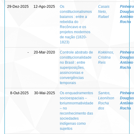
29-Dez-2025
12-Ago-2025
Os
Casais
Pinheiro
constitucionalismos
Neto,
Douglas
baianos : entre a
Rafael
Antônio
rebeldia do
Rocha
Recôncavo e os
projetos modernos
de nação (1820-
1823)
-
20-Mar-2020
Controle abstrato de
Kokkinos,
Pinheiro
constitucionalidade
Cristina
Douglas
no Brasil : entre
Reis
Antônio
superposições,
Rocha
assincronias e
convergências
temporais
8-Out-2025
30-Mai-2025
Os enquadramentos
Santos,
Pinheiro
socioespaciais –
Leonilson
Douglas
toriumnormatividade
Rocha
Antônio
– no
dos
Rocha
reconhecimento das
sociedades
indígenas como
sujeitos