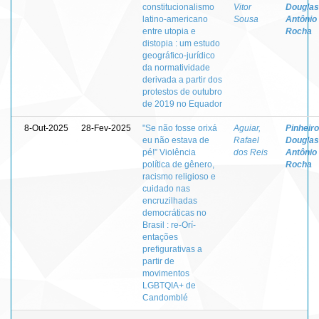
constitucionalismo
Vitor
Douglas
latino-americano
Sousa
Antônio
entre utopia e
Rocha
distopia : um estudo
geográfico-jurídico
da normatividade
derivada a partir dos
protestos de outubro
de 2019 no Equador
8-Out-2025
28-Fev-2025
"Se não fosse orixá
Aguiar,
Pinheiro
eu não estava de
Rafael
Douglas
pé!” Violência
dos Reis
Antônio
política de gênero,
Rocha
racismo religioso e
cuidado nas
encruzilhadas
democráticas no
Brasil : re-Orí-
entações
prefigurativas a
partir de
movimentos
LGBTQIA+ de
Candomblé