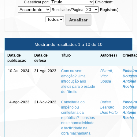
Classificar por:
Em ordem:
Resultados/Página
Registro(s):
Mostrando resultados 1 a 10 de 10
Data de
Data de
Título
Autor(es)
Orienta
publicação
defesa
10-Jan-2024
31-Ago-2023
Com ou sem
Bizerril,
Pinheiro
emoção? Uma
Vitor
Douglas
introdução aos
Sousa
Antônio
afetos para o estudo
Rocha
do Direito
4-Ago-2023
21-Nov-2022
Confeitaria do
Batista,
Pinheiro
império ou
Leandro
Douglas
confeitaria da
Dias Porto
Antônio
república? : tensões
Rocha
entre normatividade
e facticidade na
obra machadiana