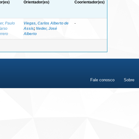
or(es)
Orientador(es)
Coorientador(es)
er, Paulo
Viegas, Carlos Alberto de
-
Tarso
Assis
;
Neder, José
rrero
Alberto
Fale conosco
Sobre