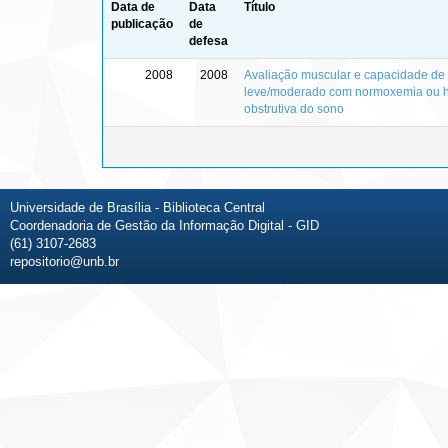
Data de
Data
Título
publicação
de
defesa
2008
2008
Avaliação muscular e capacidade de 
leve/moderado com normoxemia ou hi
obstrutiva do sono
Universidade de Brasília - Biblioteca Central
Coordenadoria de Gestão da Informação Digital - GID
(61) 3107-2683
repositorio@unb.br