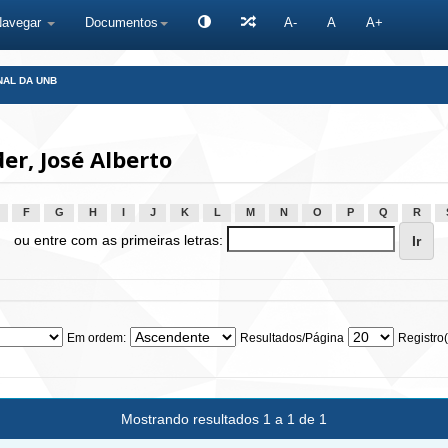
Navegar
Documentos
A-
A
A+
NAL DA UNB
r, José Alberto
F
G
H
I
J
K
L
M
N
O
P
Q
R
ou entre com as primeiras letras:
Em ordem:
Resultados/Página
Registro(
Mostrando resultados 1 a 1 de 1