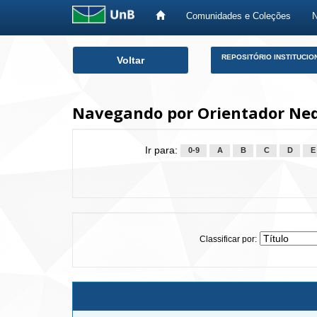
Comunidades e Coleções
Skip
REPOSITÓRIO INSTITUCIO
Voltar
navigation
Navegando por Orientador Nede
Ir para:
0-9
A
B
C
D
E
Classificar por: