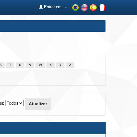
Entrar em:
S
T
U
V
W
X
Y
Z
s):