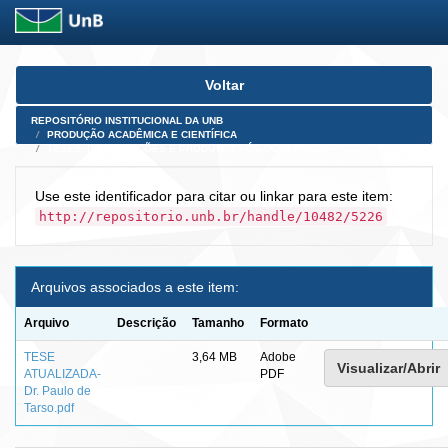
Skip
Voltar
navigation
REPOSITÓRIO INSTITUCIONAL DA UNB
PRODUÇÃO ACADÊMICA E CIENTÍFICA
TESES, DISSERTAÇÕES E PRODUTOS PÓS-DOUTORADO
Use este identificador para citar ou linkar para este item:
http://repositorio.unb.br/handle/10482/5226
Arquivos associados a este item:
Arquivo
Descrição
Tamanho
Formato
TESE
3,64 MB
Adobe
Visualizar/Abrir
ATUALIZADA-
PDF
Dr. Paulo de
Tarso.pdf