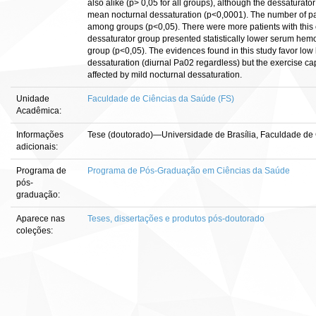
also alike (p> 0,05 for all groups), although the dessatura
mean nocturnal dessaturation (p<0,0001). The number of pat
among groups (p<0,05). There were more patients with this c
dessaturator group presented statistically lower serum hemo
group (p<0,05). The evidences found in this study favor low
dessaturation (diurnal Pa02 regardless) but the exercise cap
affected by mild nocturnal dessaturation.
Unidade
Faculdade de Ciências da Saúde (FS)
Acadêmica:
Informações
Tese (doutorado)—Universidade de Brasília, Faculdade de
adicionais:
Programa de
Programa de Pós-Graduação em Ciências da Saúde
pós-
graduação:
Aparece nas
Teses, dissertações e produtos pós-doutorado
coleções: