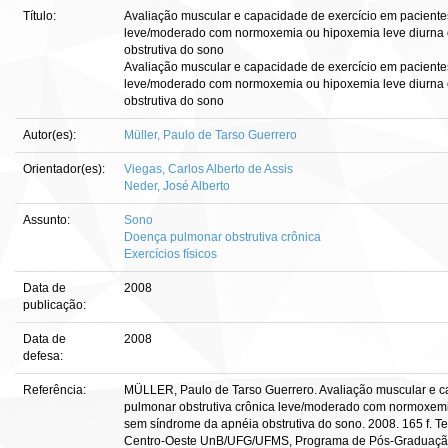
Título:
Avaliação muscular e capacidade de exercício em paciente
leve/moderado com normoxemia ou hipoxemia leve diurna 
obstrutiva do sono
Avaliação muscular e capacidade de exercício em paciente
leve/moderado com normoxemia ou hipoxemia leve diurna 
obstrutiva do sono
Autor(es):
Müller, Paulo de Tarso Guerrero
Orientador(es):
Viegas, Carlos Alberto de Assis
Neder, José Alberto
Assunto:
Sono
Doença pulmonar obstrutiva crônica
Exercícios físicos
Data de
2008
publicação:
Data de
2008
defesa:
Referência:
MÜLLER, Paulo de Tarso Guerrero. Avaliação muscular e c
pulmonar obstrutiva crônica leve/moderado com normoxemi
sem síndrome da apnéia obstrutiva do sono. 2008. 165 f. 
Centro-Oeste UnB/UFG/UFMS, Programa de Pós-Graduação 