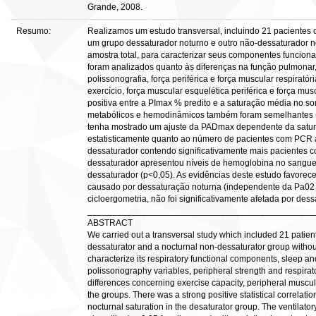
Grande, 2008.
Resumo:
Realizamos um estudo transversal, incluindo 21 pacientes
um grupo dessaturador noturno e outro não-dessaturador 
amostra total, para caracterizar seus componentes funcionai
foram analizados quanto às diferenças na função pulmonar,
polissonografia, força periférica e força muscular respirat
exercício, força muscular esquelética periférica e força musc
positiva entre a PImax % predito e a saturação média no son
metabólicos e hemodinâmicos também foram semelhantes (
tenha mostrado um ajuste da PADmax dependente da satura
estatisticamente quanto ao número de pacientes com PCR 
dessaturador contendo significativamente mais pacientes 
dessaturador apresentou níveis de hemoglobina no sangue
dessaturador (p<0,05). As evidências deste estudo favorec
causado por dessaturação noturna (independente da Pa02 d
cicloergometria, não foi significativamente afetada por des
______________________________________________
ABSTRACT
We carried out a transversal study which included 21 patien
dessaturator and a nocturnal non-dessaturator group without
characterize its respiratory functional components, sleep a
polissonography variables, peripheral strength and respirat
differences concerning exercise capacity, peripheral muscu
the groups. There was a strong positive statistical correla
nocturnal saturation in the desaturator group. The ventila