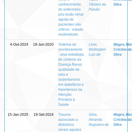
conhecimento
Tâmara da
Silva
do enfermeiro
Paixão
pós-lesão renal
aguda de
pacientes não
criticos : estudo
multimétodo
4-Out-2024
19-Jun-2020
Sistema de
Lima,
Magro, Mar
monitoramento
Wellington
Cristina da
: uma estratégia
Luiz de
Silva
de controle da
Doença Renal,
qualidade de
vida e
sedentarismo
em diabéticos e
hipertensos na
Atenção
Primária à
Saúde
15-Jan-2025
19-Set-2024
Trauma
Silva,
Magro, Mar
associado a
Amanda
Cristina da
distúrbios
Nogueira da
Silva
renais agudos