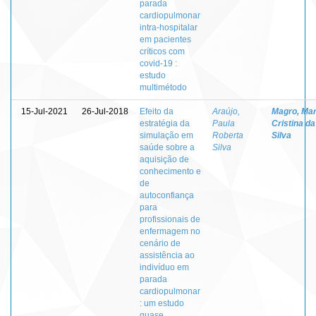
parada
cardiopulmonar
intra-hospitalar
em pacientes
críticos com
covid-19 :
estudo
multimétodo
15-Jul-2021
26-Jul-2018
Efeito da
Araújo,
Magro, Mar
estratégia da
Paula
Cristina da
simulação em
Roberta
Silva
saúde sobre a
Silva
aquisição de
conhecimento e
de
autoconfiança
para
profissionais de
enfermagem no
cenário de
assistência ao
indivíduo em
parada
cardiopulmonar
: um estudo
quase