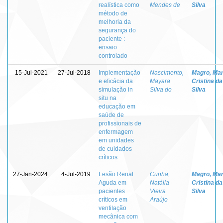
realística como
Mendes de
Silva
método de
melhoria da
segurança do
paciente :
ensaio
controlado
15-Jul-2021
27-Jul-2018
Implementação
Nascimento,
Magro, Mar
e eficácia da
Mayara
Cristina da
simulação in
Silva do
Silva
situ na
educação em
saúde de
profissionais de
enfermagem
em unidades
de cuidados
críticos
27-Jan-2024
4-Jul-2019
Lesão Renal
Cunha,
Magro, Mar
Aguda em
Natália
Cristina da
pacientes
Vieira
Silva
críticos em
Araújo
ventilação
mecânica com