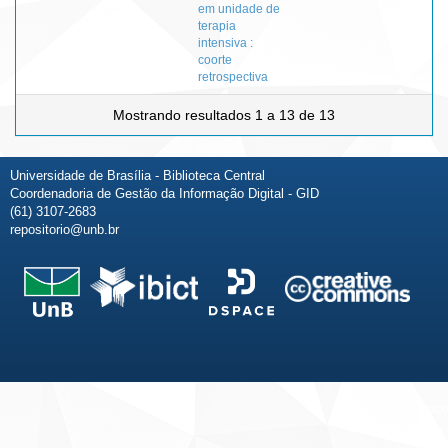
em unidade de
terapia
intensiva :
coorte
retrospectiva
Mostrando resultados 1 a 13 de 13
Universidade de Brasília - Biblioteca Central
Coordenadoria de Gestão da Informação Digital - GID
(61) 3107-2683
repositorio@unb.br
Fale conosco