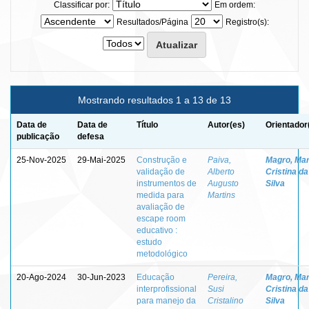
Classificar por:
Em ordem:
Resultados/Página
Registro(s):
Mostrando resultados 1 a 13 de 13
Data de
Data de
Título
Autor(es)
Orientador
publicação
defesa
25-Nov-2025
29-Mai-2025
Construção e
Paiva,
Magro, Mar
validação de
Alberto
Cristina da
instrumentos de
Augusto
Silva
medida para
Martins
avaliação de
escape room
educativo :
estudo
metodológico
20-Ago-2024
30-Jun-2023
Educação
Pereira,
Magro, Mar
interprofissional
Susi
Cristina da
para manejo da
Cristalino
Silva