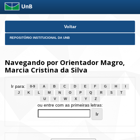
Skip
Voltar
navigation
REPOSITÓRIO INSTITUCIONAL DA UNB
Navegando por Orientador Magro,
Marcia Cristina da Silva
Ir para:
0-9
A
B
C
D
E
F
G
H
I
J
K
L
M
N
O
P
Q
R
S
T
U
V
W
X
Y
Z
ou entre com as primeiras letras: