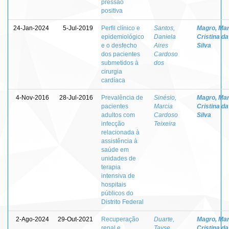
pressão
positiva
24-Jan-2024
5-Jul-2019
Perfil clínico e
Santos,
Magro, Mar
epidemiológico
Daniela
Cristina da
e o desfecho
Aires
Silva
dos pacientes
Cardoso
submetidos à
dos
cirurgia
cardíaca
4-Nov-2016
28-Jul-2016
Prevalência de
Sinésio,
Magro, Mar
pacientes
Marcia
Cristina da
adultos com
Cardoso
Silva
infecção
Teixeira
relacionada à
assistência à
saúde em
unidades de
terapia
intensiva de
hospitais
públicos do
Distrito Federal
2-Ago-2024
29-Out-2021
Recuperação
Duarte,
Magro, Mar
renal e
Tayse
Cristina da