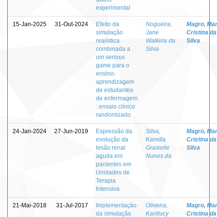
experimental
15-Jan-2025
31-Out-2024
Efeito da
Nogueira,
Magro, Mar
simulação
Jane
Cristina da
realística
Walkiria da
Silva
combinada a
Silva
um serious
game para o
ensino-
aprendizagem
de estudantes
de enfermagem
: ensaio clínico
randomizado
24-Jan-2024
27-Jun-2019
Expressão da
Silva,
Magro, Mar
evolução da
Kamilla
Cristina da
lesão renal
Grasielle
Silva
aguda em
Nunes da
pacientes em
Unidades de
Terapia
Intensiva
21-Mai-2018
31-Jul-2017
Implementação
Oliveira,
Magro, Mar
da simulação
Karillucy
Cristina da