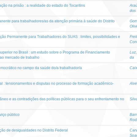
ção na prisão : a realidade do estado do Tocantins
Araú
dos
nente para trabalhadores/as da atenção primária à saúde do Distrito
Gom
Oliv
ação Permanente para Trabalhadores do SUAS : limites, possibilidades e
Frei
Con
superior no Brasil : um estudo sobre o Programa de Financiamento
Luz,
o ao mercado de trabalho
da
democrático no campo da saúde do/a trabalhador/a
Caix
cial : tensionamentos e disputas no processo de formação acadêmico-
Alve
neo e as contradições das políticas públicas para o seu enfrentamento no
Silv
viço público
Barr
Rod
dução de desigualdades no Distrito Federal
Carv
Soa