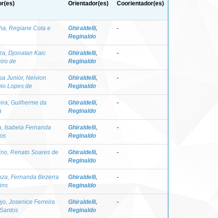
r(es)
Orientador(es)
Coorientador(es)
ha, Regiane Cota e
Ghiraldelli,
-
Reginaldo
a, Djonatan Kaic
Ghiraldelli,
-
iro de
Reginaldo
a Junior, Neivion
Ghiraldelli,
-
io Lopes de
Reginaldo
ira, Guilherme da
Ghiraldelli,
-
a
Reginaldo
a, Isabela Fernanda
Ghiraldelli,
-
os
Reginaldo
no, Renato Soares de
Ghiraldelli,
-
Reginaldo
oza, Fernanda Bezerra
Ghiraldelli,
-
ins
Reginaldo
jo, Josenice Ferreira
Ghiraldelli,
-
 Santos
Reginaldo