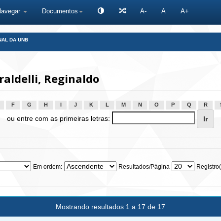
Navegar
Documentos
A-
A
A+
NAL DA UNB
aldelli, Reginaldo
F
G
H
I
J
K
L
M
N
O
P
Q
R
ou entre com as primeiras letras:
Em ordem:
Resultados/Página
Registro(
Mostrando resultados 1 a 17 de 17