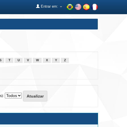
Entrar em:
S
T
U
V
W
X
Y
Z
s):