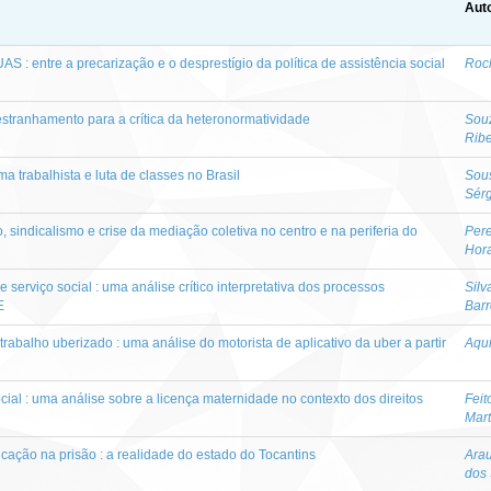
Auto
S : entre a precarização e o desprestígio da política de assistência social
Roc
stranhamento para a crítica da heteronormatividade
Souz
Ribe
ma trabalhista e luta de classes no Brasil
Sous
Sérg
, sindicalismo e crise da mediação coletiva no centro e na periferia do
Pere
Hor
 serviço social : uma análise crítico interpretativa dos processos
Silv
E
Barr
rabalho uberizado : uma análise do motorista de aplicativo da uber a partir
Aqui
cial : uma análise sobre a licença maternidade no contexto dos direitos
Feit
Mart
cação na prisão : a realidade do estado do Tocantins
Arau
dos