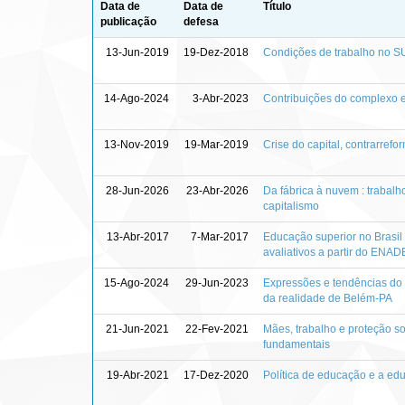
Data de
Data de
Título
publicação
defesa
13-Jun-2019
19-Dez-2018
Condições de trabalho no SUA
14-Ago-2024
3-Abr-2023
Contribuições do complexo e
13-Nov-2019
19-Mar-2019
Crise do capital, contrarrefor
28-Jun-2026
23-Abr-2026
Da fábrica à nuvem : trabalho
capitalismo
13-Abr-2017
7-Mar-2017
Educação superior no Brasil e
avaliativos a partir do ENAD
15-Ago-2024
29-Jun-2023
Expressões e tendências do t
da realidade de Belém-PA
21-Jun-2021
22-Fev-2021
Mães, trabalho e proteção so
fundamentais
19-Abr-2021
17-Dez-2020
Política de educação e a edu