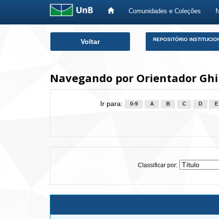
Comunidades e Coleções
Skip
REPOSITÓRIO INSTITUCIO
Voltar
navigation
Navegando por Orientador Ghir
Ir para:
0-9
A
B
C
D
E
Classificar por: