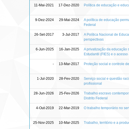
11-Mai-2021
17-Dez-2020
Política de educação e educa
9-Dez-2024
29-Mai-2024
A política de educação perma
Federal
26-Set-2017
3-Jul-2017
A Política Nacional de Educ
perspectivas
6-Jun-2025
16-Jan-2025
A privatização da educação 
Estudantil (FIES) e o acess
-
13-Mar-2017
Proteção social e controle 
1-Jul-2020
28-Fev-2020
Serviço social e questão ra
profissional
28-Jun-2026
25-Fev-2026
Trabalho escravo contemporâ
Distrito Federal
4-Out-2019
22-Mar-2019
O trabalho temporário no ser
25-Nov-2025
10-Mar-2025
Trabalho, território e a pro