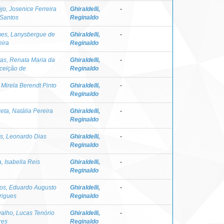
jo, Josenice Ferreira
Ghiraldelli,
-
 Santos
Reginaldo
es, Lanysbergue de
Ghiraldelli,
-
eira
Reginaldo
tas, Renata Maria da
Ghiraldelli,
-
ceição de
Reginaldo
 Mirela Berendt Pinto
Ghiraldelli,
-
Reginaldo
eta, Natália Pereira
Ghiraldelli,
-
Reginaldo
s, Leonardo Dias
Ghiraldelli,
-
Reginaldo
a, Isabella Reis
Ghiraldelli,
-
Reginaldo
os, Eduardo Augusto
Ghiraldelli,
-
rigues
Reginaldo
alho, Lucas Tenório
Ghiraldelli,
-
res
Reginaldo