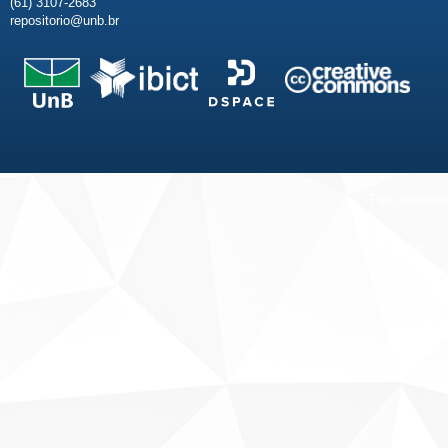
(61) 3107-2683
repositorio@unb.br
Fale conosco
Sobre