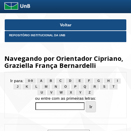
Skip
Voltar
navigation
REPOSITÓRIO INSTITUCIONAL DA UNB
Navegando por Orientador Cipriano,
Graziella França Bernardelli
Ir para:
0-9
A
B
C
D
E
F
G
H
I
J
K
L
M
N
O
P
Q
R
S
T
U
V
W
X
Y
Z
ou entre com as primeiras letras: