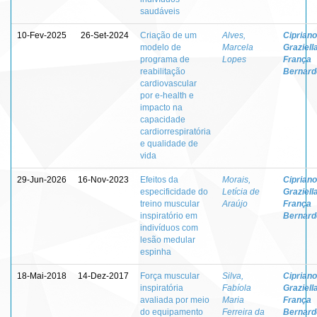
saudáveis
10-Fev-2025
26-Set-2024
Criação de um
Alves,
Cipriano
modelo de
Marcela
Graziell
programa de
Lopes
França
reabilitação
Bernarde
cardiovascular
por e-health e
impacto na
capacidade
cardiorrespiratória
e qualidade de
vida
29-Jun-2026
16-Nov-2023
Efeitos da
Morais,
Cipriano
especificidade do
Letícia de
Graziell
treino muscular
Araújo
França
inspiratório em
Bernarde
indivíduos com
lesão medular
espinha
18-Mai-2018
14-Dez-2017
Força muscular
Silva,
Cipriano
inspiratória
Fabíola
Graziell
avaliada por meio
Maria
França
do equipamento
Ferreira da
Bernarde