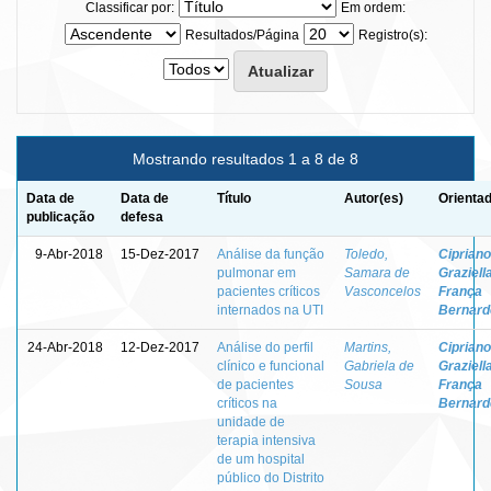
Classificar por:
Em ordem:
Resultados/Página
Registro(s):
Mostrando resultados 1 a 8 de 8
Data de
Data de
Título
Autor(es)
Orientad
publicação
defesa
9-Abr-2018
15-Dez-2017
Análise da função
Toledo,
Cipriano
pulmonar em
Samara de
Graziell
pacientes críticos
Vasconcelos
França
internados na UTI
Bernarde
24-Abr-2018
12-Dez-2017
Análise do perfil
Martins,
Cipriano
clínico e funcional
Gabriela de
Graziell
de pacientes
Sousa
França
críticos na
Bernarde
unidade de
terapia intensiva
de um hospital
público do Distrito