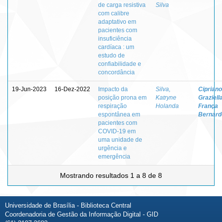
de carga resistiva
Silva
com calibre
adaptativo em
pacientes com
insuficiência
cardíaca : um
estudo de
confiabilidade e
concordância
19-Jun-2023
16-Dez-2022
Impacto da
Silva,
Cipriano
posição prona em
Katryne
Graziell
respiração
Holanda
França
espontânea em
Bernarde
pacientes com
COVID-19 em
uma unidade de
urgência e
emergência
Mostrando resultados 1 a 8 de 8
Universidade de Brasília - Biblioteca Central
Coordenadoria de Gestão da Informação Digital - GID