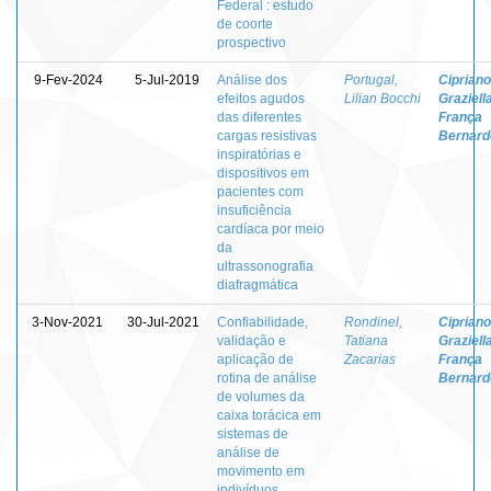
Federal : estudo
de coorte
prospectivo
9-Fev-2024
5-Jul-2019
Análise dos
Portugal,
Cipriano
efeitos agudos
Lilian Bocchi
Graziell
das diferentes
França
cargas resistivas
Bernarde
inspiratórias e
dispositivos em
pacientes com
insuficiência
cardíaca por meio
da
ultrassonografia
diafragmática
3-Nov-2021
30-Jul-2021
Confiabilidade,
Rondinel,
Cipriano
validação e
Tatiana
Graziell
aplicação de
Zacarias
França
rotina de análise
Bernarde
de volumes da
caixa torácica em
sistemas de
análise de
movimento em
indivíduos