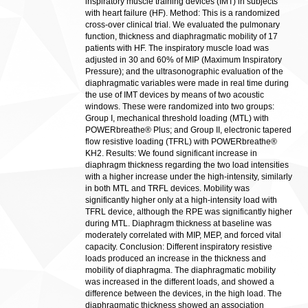
inspiratory muscle training devices (IMT) in subjects
with heart failure (HF). Method: This is a randomized
cross-over clinical trial. We evaluated the pulmonary
function, thickness and diaphragmatic mobility of 17
patients with HF. The inspiratory muscle load was
adjusted in 30 and 60% of MIP (Maximum Inspiratory
Pressure); and the ultrasonographic evaluation of the
diaphragmatic variables were made in real time during
the use of IMT devices by means of two acoustic
windows. These were randomized into two groups:
Group I, mechanical threshold loading (MTL) with
POWERbreathe® Plus; and Group II, electronic tapered
flow resistive loading (TFRL) with POWERbreathe®
KH2. Results: We found significant increase in
diaphragm thickness regarding the two load intensities
with a higher increase under the high-intensity, similarly
in both MTL and TRFL devices. Mobility was
significantly higher only at a high-intensity load with
TFRL device, although the RPE was significantly higher
during MTL. Diaphragm thickness at baseline was
moderately correlated with MIP, MEP, and forced vital
capacity. Conclusion: Different inspiratory resistive
loads produced an increase in the thickness and
mobility of diaphragma. The diaphragmatic mobility
was increased in the different loads, and showed a
difference between the devices, in the high load. The
diaphragmatic thickness showed an association