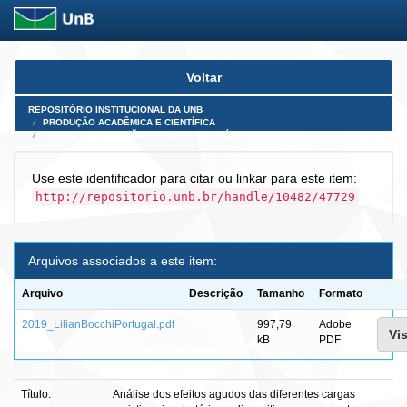
Skip
Voltar
navigation
REPOSITÓRIO INSTITUCIONAL DA UNB
PRODUÇÃO ACADÊMICA E CIENTÍFICA
TESES, DISSERTAÇÕES E PRODUTOS PÓS-DOUTORADO
Use este identificador para citar ou linkar para este item:
http://repositorio.unb.br/handle/10482/47729
Arquivos associados a este item:
Arquivo
Descrição
Tamanho
Formato
2019_LilianBocchiPortugal.pdf
997,79
Adobe
Vis
kB
PDF
Título:
Análise dos efeitos agudos das diferentes cargas