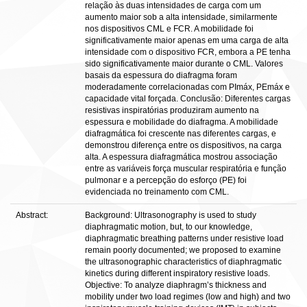
relação às duas intensidades de carga com um
aumento maior sob a alta intensidade, similarmente
nos dispositivos CML e FCR. A mobilidade foi
significativamente maior apenas em uma carga de alta
intensidade com o dispositivo FCR, embora a PE tenha
sido significativamente maior durante o CML. Valores
basais da espessura do diafragma foram
moderadamente correlacionadas com PImáx, PEmáx e
capacidade vital forçada. Conclusão: Diferentes cargas
resistivas inspiratórias produziram aumento na
espessura e mobilidade do diafragma. A mobilidade
diafragmática foi crescente nas diferentes cargas, e
demonstrou diferença entre os dispositivos, na carga
alta. A espessura diafragmática mostrou associação
entre as variáveis força muscular respiratória e função
pulmonar e a percepção do esforço (PE) foi
evidenciada no treinamento com CML.
Abstract:
Background: Ultrasonography is used to study
diaphragmatic motion, but, to our knowledge,
diaphragmatic breathing patterns under resistive load
remain poorly documented; we proposed to examine
the ultrasonographic characteristics of diaphragmatic
kinetics during different inspiratory resistive loads.
Objective: To analyze diaphragm’s thickness and
mobility under two load regimes (low and high) and two