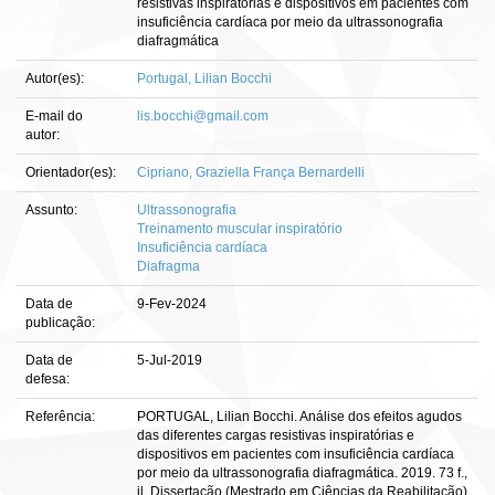
resistivas inspiratórias e dispositivos em pacientes com
insuficiência cardíaca por meio da ultrassonografia
diafragmática
Autor(es):
Portugal, Lilian Bocchi
E-mail do
lis.bocchi@gmail.com
autor:
Orientador(es):
Cipriano, Graziella França Bernardelli
Assunto:
Ultrassonografia
Treinamento muscular inspiratório
Insuficiência cardíaca
Diafragma
Data de
9-Fev-2024
publicação:
Data de
5-Jul-2019
defesa:
Referência:
PORTUGAL, Lilian Bocchi. Análise dos efeitos agudos
das diferentes cargas resistivas inspiratórias e
dispositivos em pacientes com insuficiência cardíaca
por meio da ultrassonografia diafragmática. 2019. 73 f.,
il. Dissertação (Mestrado em Ciências da Reabilitação)