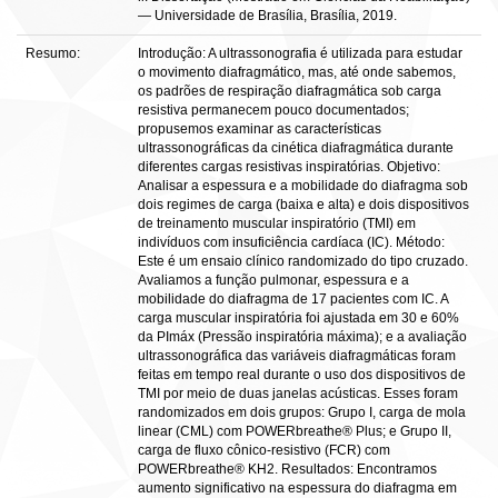
— Universidade de Brasília, Brasília, 2019.
Resumo:
Introdução: A ultrassonografia é utilizada para estudar
o movimento diafragmático, mas, até onde sabemos,
os padrões de respiração diafragmática sob carga
resistiva permanecem pouco documentados;
propusemos examinar as características
ultrassonográficas da cinética diafragmática durante
diferentes cargas resistivas inspiratórias. Objetivo:
Analisar a espessura e a mobilidade do diafragma sob
dois regimes de carga (baixa e alta) e dois dispositivos
de treinamento muscular inspiratório (TMI) em
indivíduos com insuficiência cardíaca (IC). Método:
Este é um ensaio clínico randomizado do tipo cruzado.
Avaliamos a função pulmonar, espessura e a
mobilidade do diafragma de 17 pacientes com IC. A
carga muscular inspiratória foi ajustada em 30 e 60%
da PImáx (Pressão inspiratória máxima); e a avaliação
ultrassonográfica das variáveis diafragmáticas foram
feitas em tempo real durante o uso dos dispositivos de
TMI por meio de duas janelas acústicas. Esses foram
randomizados em dois grupos: Grupo I, carga de mola
linear (CML) com POWERbreathe® Plus; e Grupo II,
carga de fluxo cônico-resistivo (FCR) com
POWERbreathe® KH2. Resultados: Encontramos
aumento significativo na espessura do diafragma em