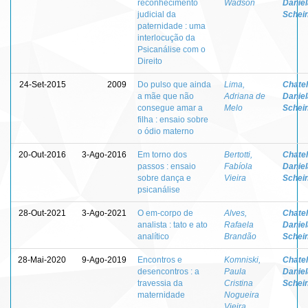
reconhecimento
Wadson
Daniel
judicial da
Schei
paternidade : uma
interlocução da
Psicanálise com o
Direito
24-Set-2015
2009
Do pulso que ainda
Lima,
Chatel
a mãe que não
Adriana de
Daniel
consegue amar a
Melo
Schei
filha : ensaio sobre
o ódio materno
20-Out-2016
3-Ago-2016
Em torno dos
Bertotti,
Chatel
passos : ensaio
Fabíola
Daniel
sobre dança e
Vieira
Schei
psicanálise
28-Out-2021
3-Ago-2021
O em-corpo de
Alves,
Chatel
analista : tato e ato
Rafaela
Daniel
analítico
Brandão
Schei
28-Mai-2020
9-Ago-2019
Encontros e
Komniski,
Chatel
desencontros : a
Paula
Daniel
travessia da
Cristina
Schei
maternidade
Nogueira
Vieira