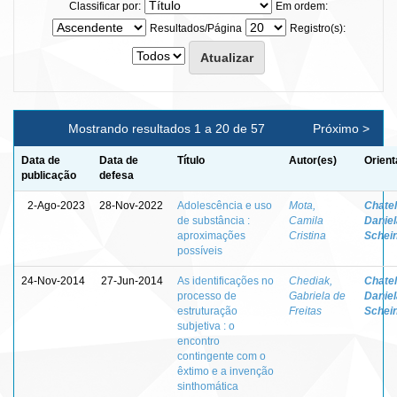
Classificar por:
Em ordem:
Resultados/Página
Registro(s):
Mostrando resultados 1 a 20 de 57
Próximo >
Data de
Data de
Título
Autor(es)
Orient
publicação
defesa
2-Ago-2023
28-Nov-2022
Adolescência e uso
Mota,
Chatel
de substância :
Camila
Daniel
aproximações
Cristina
Schei
possíveis
24-Nov-2014
27-Jun-2014
As identificações no
Chediak,
Chatel
processo de
Gabriela de
Daniel
estruturação
Freitas
Schei
subjetiva : o
encontro
contingente com o
êxtimo e a invenção
sinthomática