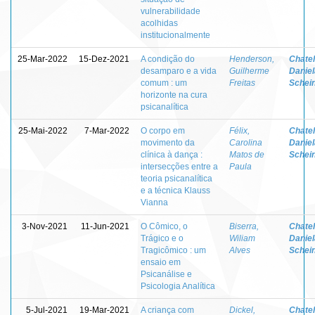
vulnerabilidade
acolhidas
institucionalmente
25-Mar-2022
15-Dez-2021
A condição do
Henderson,
Chatel
desamparo e a vida
Guilherme
Daniel
comum : um
Freitas
Schei
horizonte na cura
psicanalítica
25-Mai-2022
7-Mar-2022
O corpo em
Félix,
Chatel
movimento da
Carolina
Daniel
clínica à dança :
Matos de
Schei
intersecções entre a
Paula
teoria psicanalítica
e a técnica Klauss
Vianna
3-Nov-2021
11-Jun-2021
O Cômico, o
Biserra,
Chatel
Trágico e o
Wiliam
Daniel
Tragicômico : um
Alves
Schei
ensaio em
Psicanálise e
Psicologia Analítica
5-Jul-2021
19-Mar-2021
A criança com
Dickel,
Chatel