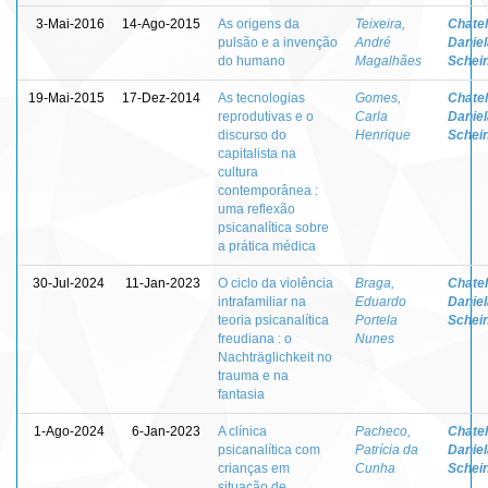
3-Mai-2016
14-Ago-2015
As origens da
Teixeira,
Chatel
pulsão e a invenção
André
Daniel
do humano
Magalhães
Schei
19-Mai-2015
17-Dez-2014
As tecnologias
Gomes,
Chatel
reprodutivas e o
Carla
Daniel
discurso do
Henrique
Schei
capitalista na
cultura
contemporânea :
uma reflexão
psicanalítica sobre
a prática médica
30-Jul-2024
11-Jan-2023
O ciclo da violência
Braga,
Chatel
intrafamiliar na
Eduardo
Daniel
teoria psicanalítica
Portela
Schei
freudiana : o
Nunes
Nachträglichkeit no
trauma e na
fantasia
1-Ago-2024
6-Jan-2023
A clínica
Pacheco,
Chatel
psicanalítica com
Patrícia da
Daniel
crianças em
Cunha
Schei
situação de