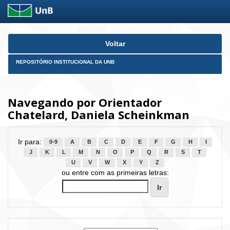
Skip
Voltar
navigation
REPOSITÓRIO INSTITUCIONAL DA UNB
Navegando por Orientador
Chatelard, Daniela Scheinkman
Ir para:
0-9
A
B
C
D
E
F
G
H
I
J
K
L
M
N
O
P
Q
R
S
T
U
V
W
X
Y
Z
ou entre com as primeiras letras: