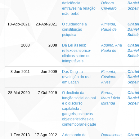
deficiência :
Débora
Daniel
entraves na relação
Crivelaro
Schei
mãe-bebê
18-Ago-2021
23-Abr-2021
O cuidador e a
Almeida,
Chatel
constituição
Raulê de
Daniel
psíquica
Schei
2008
2008
Da Lei às leis:
Aquino, Ana
Chatel
reflexões teórico-
Paula de
Daniel
clínicas sobre os
Schei
inimputáveis
3-Jun-2011
Jun-2009
Das Ding : a
Pimenta,
Chatel
revolução do real
Cristiano
Daniel
em Lacan
Alves
Schei
28-Mai-2020
7-Out-2019
O declínio da
Baroni,
Chatel
função social do pai
Mara Lúcia
Daniel
e o discurso
Miranda
Schei
capitalista :
gadgets, os novos
objetos fetiches da
contemporaneidade
1-Fev-2013
17-Ago-2012
A demanda de
Damasceno,
Chatel