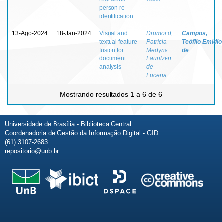
person re-
identification
13-Ago-2024
18-Jan-2024
Visual and
Drumond,
Campos,
textual feature
Patrícia
Teófilo Emídio
fusion for
Medyna
de
document
Lauritzen
analysis
de
Lucena
Mostrando resultados 1 a 6 de 6
Universidade de Brasília - Biblioteca Central
Coordenadoria de Gestão da Informação Digital - GID
(61) 3107-2683
repositorio@unb.br