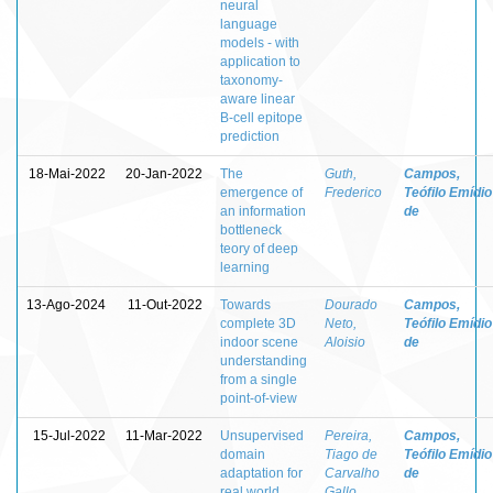
neural
language
models - with
application to
taxonomy-
aware linear
B-cell epitope
prediction
18-Mai-2022
20-Jan-2022
The
Guth,
Campos,
emergence of
Frederico
Teófilo Emídio
an information
de
bottleneck
teory of deep
learning
13-Ago-2024
11-Out-2022
Towards
Dourado
Campos,
complete 3D
Neto,
Teófilo Emídio
indoor scene
Aloisio
de
understanding
from a single
point-of-view
15-Jul-2022
11-Mar-2022
Unsupervised
Pereira,
Campos,
domain
Tiago de
Teófilo Emídio
adaptation for
Carvalho
de
real world
Gallo