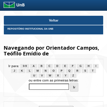
Skip
Voltar
navigation
REPOSITÓRIO INSTITUCIONAL DA UNB
Navegando por Orientador Campos,
Teófilo Emídio de
Ir para:
0-9
A
B
C
D
E
F
G
H
I
J
K
L
M
N
O
P
Q
R
S
T
U
V
W
X
Y
Z
ou entre com as primeiras letras: