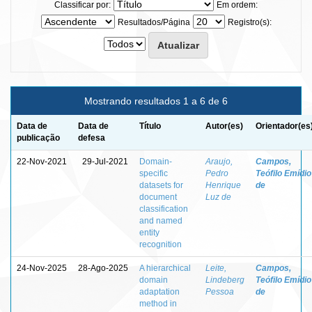
Classificar por:
Em ordem:
Resultados/Página
Registro(s):
Mostrando resultados 1 a 6 de 6
Data de
Data de
Título
Autor(es)
Orientador(es
publicação
defesa
22-Nov-2021
29-Jul-2021
Domain-
Araujo,
Campos,
specific
Pedro
Teófilo Emídio
datasets for
Henrique
de
document
Luz de
classification
and named
entity
recognition
24-Nov-2025
28-Ago-2025
A hierarchical
Leite,
Campos,
domain
Lindeberg
Teófilo Emídio
adaptation
Pessoa
de
method in