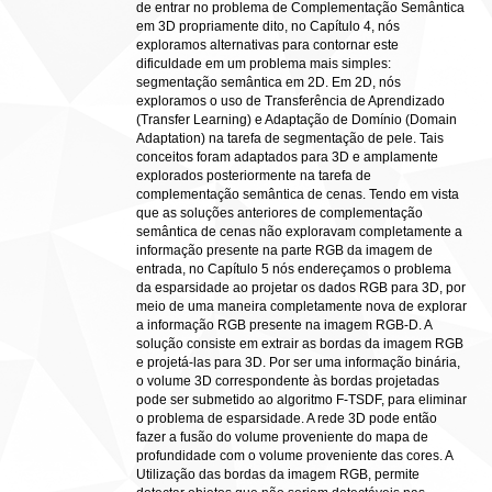
de entrar no problema de Complementação Semântica
em 3D propriamente dito, no Capítulo 4, nós
exploramos alternativas para contornar este
dificuldade em um problema mais simples:
segmentação semântica em 2D. Em 2D, nós
exploramos o uso de Transferência de Aprendizado
(Transfer Learning) e Adaptação de Domínio (Domain
Adaptation) na tarefa de segmentação de pele. Tais
conceitos foram adaptados para 3D e amplamente
explorados posteriormente na tarefa de
complementação semântica de cenas. Tendo em vista
que as soluções anteriores de complementação
semântica de cenas não exploravam completamente a
informação presente na parte RGB da imagem de
entrada, no Capítulo 5 nós endereçamos o problema
da esparsidade ao projetar os dados RGB para 3D, por
meio de uma maneira completamente nova de explorar
a informação RGB presente na imagem RGB-D. A
solução consiste em extrair as bordas da imagem RGB
e projetá-las para 3D. Por ser uma informação binária,
o volume 3D correspondente às bordas projetadas
pode ser submetido ao algoritmo F-TSDF, para eliminar
o problema de esparsidade. A rede 3D pode então
fazer a fusão do volume proveniente do mapa de
profundidade com o volume proveniente das cores. A
Utilização das bordas da imagem RGB, permite