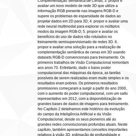
Complementação Semântica de Cenas; 3. propor e
avaliar um novo modelo de rede 3D que utilize a
informação RGB presente nas imagens RGB-D e
supere os problemas de esparsidade de dados ao
projetar dados em 2D para 3D; 4. propor e avaliar uma
rede neural multimodal para explorar os múltiplos
modos da imagem RGB-D; 5. propor e avaliar os
benefícios do uso de dados não rotulados no
treinamento semisupervisionado de redes 3D. 6.
propor e avaliar uma solução para a realização de
complementação semântica de cenas em 3D usando
datasets RGB-D convencionais para treinamento. Os
primeiros trabalhos de Visão Computacional remontam
aos anos 70. Entretanto, dado o baixo poder
computacional das máquinas da época, as tarefas
possíveis de serem realizadas eram muito simples e os
resultados eram pobres. Os primeiros resultados
promissores começaram a surgir a partir do ano 2000,
com o aumento do poder computacional, com um salto
representativo em 2012, com a disponibilização de
grandes bases de dados de imagens para treinamento.
No Capítulo 2 detalhamos este histórico da evolução
do campo da Inteligência Artificial e da Visão
Computacional, desde os seus pioneiros até as
grandes redes convolucionais profundas atuais. Neste
capítulo, também apresentamos conceitos importantes
relativos à visão 3D, estimação de profundidade e