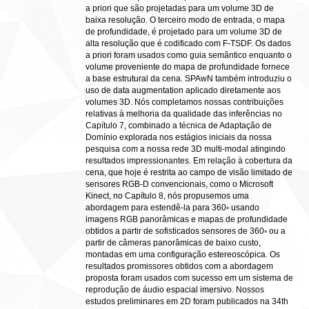
a priori que são projetadas para um volume 3D de
baixa resolução. O terceiro modo de entrada, o mapa
de profundidade, é projetado para um volume 3D de
alta resolução que é codificado com F-TSDF. Os dados
a priori foram usados como guia semântico enquanto o
volume proveniente do mapa de profundidade fornece
a base estrutural da cena. SPAwN também introduziu o
uso de data augmentation aplicado diretamente aos
volumes 3D. Nós completamos nossas contribuições
relativas à melhoria da qualidade das inferências no
Capítulo 7, combinado a técnica de Adaptação de
Domínio explorada nos estágios iniciais da nossa
pesquisa com a nossa rede 3D multi-modal atingindo
resultados impressionantes. Em relação à cobertura da
cena, que hoje é restrita ao campo de visão limitado de
sensores RGB-D convencionais, como o Microsoft
Kinect, no Capítulo 8, nós propusemos uma
abordagem para estendê-la para 360◦ usando
imagens RGB panorâmicas e mapas de profundidade
obtidos a partir de sofisticados sensores de 360◦ ou a
partir de câmeras panorâmicas de baixo custo,
montadas em uma configuração estereoscópica. Os
resultados promissores obtidos com a abordagem
proposta foram usados com sucesso em um sistema de
reprodução de áudio espacial imersivo. Nossos
estudos preliminares em 2D foram publicados na 34th