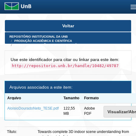
Skip
Voltar
navigation
REPOSITÓRIO INSTITUCIONAL DA UNB
PRODUÇÃO ACADÊMICA E CIENTÍFICA
TESES, DISSERTAÇÕES E PRODUTOS PÓS-DOUTORADO
Use este identificador para citar ou linkar para este item:
http://repositorio.unb.br/handle/10482/49787
Arquivos associados a este item:
Arquivo
Tamanho
Formato
AloisioDouradoNeto_TESE.pdf
122,55
Adobe
Visualizar/Abr
MB
PDF
Título:
Towards complete 3D indoor scene understanding from