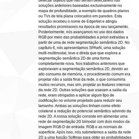
detectar objetos que não seriam detectáveis nas
soluções anteriores baseadas exclusivamente no
mapa de profundidade, a exemplo de quadros planos
ou TVs de tela plana colocados em paredes. Esta
solução recebeu o nome de EdgeNet e atingiu
resultados promissores na época de seu lançamento.
Posteriormente, nós avançamos no uso dos dados
RGB por meio das probabilidades a priori extraídas a
partir de uma de rede segmentação semântica 2D. No
capítulo 6, nós apresentamos SPAwN, uma solução
multi-multimodal, leve e direta que que explora a
segmentação semântica 2D de uma forma
completamente nova. Nos trabalhos anteriores que
exploravam a segmentação semântica 2D, devido ao
alto consumo de memória, o procedimento comum era
projetar não a saída final da rede, o que consumiria
muitos recursos, mas sim, projetar as features internas
da rede 2D. Outras soluções que usavam a saída da
rede, eram obrigadas a aplicar algum tipo de
codificação no volume projetado para reduzir seu
tamanho. Ambas as soluções tinham como efeito
colateral a redução do potencial semântico advindo da
rede 2D. A nossa solução consiste em alimentar uma
rede de segmentação 2D bimodal com dois modos da
imagem RGB-D de entrada: RGB e as normais de
superfície. Após isso, nós submetemos a saída da rede
2D a uma função Softmax para obter as probabilidades