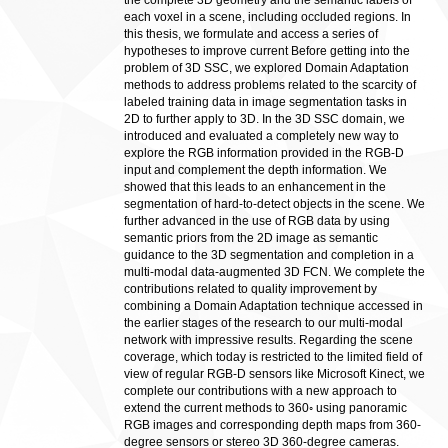
the complete 3D geometry and the semantic labels of
each voxel in a scene, including occluded regions. In
this thesis, we formulate and access a series of
hypotheses to improve current Before getting into the
problem of 3D SSC, we explored Domain Adaptation
methods to address problems related to the scarcity of
labeled training data in image segmentation tasks in
2D to further apply to 3D. In the 3D SSC domain, we
introduced and evaluated a completely new way to
explore the RGB information provided in the RGB-D
input and complement the depth information. We
showed that this leads to an enhancement in the
segmentation of hard-to-detect objects in the scene. We
further advanced in the use of RGB data by using
semantic priors from the 2D image as semantic
guidance to the 3D segmentation and completion in a
multi-modal data-augmented 3D FCN. We complete the
contributions related to quality improvement by
combining a Domain Adaptation technique accessed in
the earlier stages of the research to our multi-modal
network with impressive results. Regarding the scene
coverage, which today is restricted to the limited field of
view of regular RGB-D sensors like Microsoft Kinect, we
complete our contributions with a new approach to
extend the current methods to 360◦ using panoramic
RGB images and corresponding depth maps from 360-
degree sensors or stereo 3D 360-degree cameras.