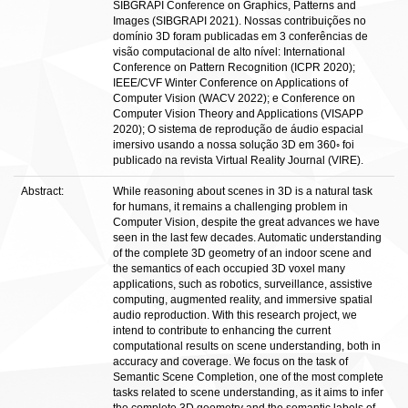
SIBGRAPI Conference on Graphics, Patterns and
Images (SIBGRAPI 2021). Nossas contribuições no
domínio 3D foram publicadas em 3 conferências de
visão computacional de alto nível: International
Conference on Pattern Recognition (ICPR 2020);
IEEE/CVF Winter Conference on Applications of
Computer Vision (WACV 2022); e Conference on
Computer Vision Theory and Applications (VISAPP
2020); O sistema de reprodução de áudio espacial
imersivo usando a nossa solução 3D em 360◦ foi
publicado na revista Virtual Reality Journal (VIRE).
Abstract:
While reasoning about scenes in 3D is a natural task
for humans, it remains a challenging problem in
Computer Vision, despite the great advances we have
seen in the last few decades. Automatic understanding
of the complete 3D geometry of an indoor scene and
the semantics of each occupied 3D voxel many
applications, such as robotics, surveillance, assistive
computing, augmented reality, and immersive spatial
audio reproduction. With this research project, we
intend to contribute to enhancing the current
computational results on scene understanding, both in
accuracy and coverage. We focus on the task of
Semantic Scene Completion, one of the most complete
tasks related to scene understanding, as it aims to infer