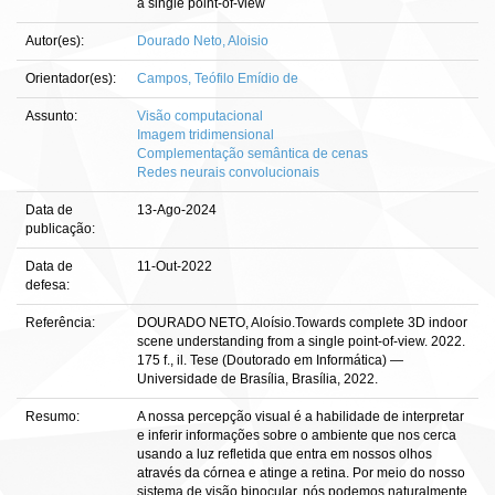
a single point-of-view
Autor(es):
Dourado Neto, Aloisio
Orientador(es):
Campos, Teófilo Emídio de
Assunto:
Visão computacional
Imagem tridimensional
Complementação semântica de cenas
Redes neurais convolucionais
Data de
13-Ago-2024
publicação:
Data de
11-Out-2022
defesa:
Referência:
DOURADO NETO, Aloísio.Towards complete 3D indoor
scene understanding from a single point-of-view. 2022.
175 f., il. Tese (Doutorado em Informática) —
Universidade de Brasília, Brasília, 2022.
Resumo:
A nossa percepção visual é a habilidade de interpretar
e inferir informações sobre o ambiente que nos cerca
usando a luz refletida que entra em nossos olhos
através da córnea e atinge a retina. Por meio do nosso
sistema de visão binocular, nós podemos naturalmente