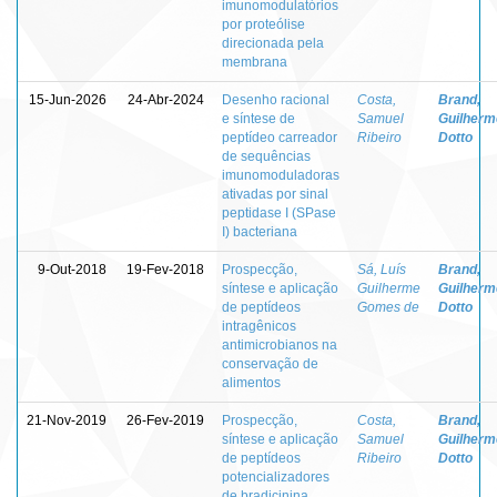
imunomodulatórios
por proteólise
direcionada pela
membrana
15-Jun-2026
24-Abr-2024
Desenho racional
Costa,
Brand,
e síntese de
Samuel
Guilherm
peptídeo carreador
Ribeiro
Dotto
de sequências
imunomoduladoras
ativadas por sinal
peptidase I (SPase
I) bacteriana
9-Out-2018
19-Fev-2018
Prospecção,
Sá, Luís
Brand,
síntese e aplicação
Guilherme
Guilherm
de peptídeos
Gomes de
Dotto
intragênicos
antimicrobianos na
conservação de
alimentos
21-Nov-2019
26-Fev-2019
Prospecção,
Costa,
Brand,
síntese e aplicação
Samuel
Guilherm
de peptídeos
Ribeiro
Dotto
potencializadores
de bradicinina