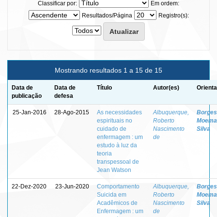
Classificar por:
Em ordem:
Resultados/Página
Registro(s):
Mostrando resultados 1 a 15 de 15
Data de
Data de
Título
Autor(es)
Orienta
publicação
defesa
25-Jan-2016
28-Ago-2015
As necessidades
Albuquerque,
Borges
espirituais no
Roberto
Moema
cuidado de
Nascimento
Silva
enfermagem : um
de
estudo à luz da
teoria
transpessoal de
Jean Watson
22-Dez-2020
23-Jun-2020
Comportamento
Albuquerque,
Borges
Suicida em
Roberto
Moema
Acadêmicos de
Nascimento
Silva
Enfermagem : um
de