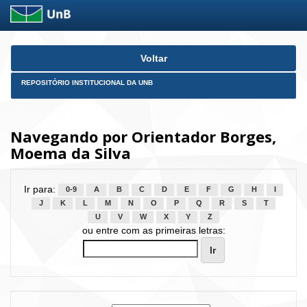
Skip
Voltar
navigation
REPOSITÓRIO INSTITUCIONAL DA UNB
Navegando por Orientador Borges,
Moema da Silva
Ir para:
0-9
A
B
C
D
E
F
G
H
I
J
K
L
M
N
O
P
Q
R
S
T
U
V
W
X
Y
Z
ou entre com as primeiras letras: