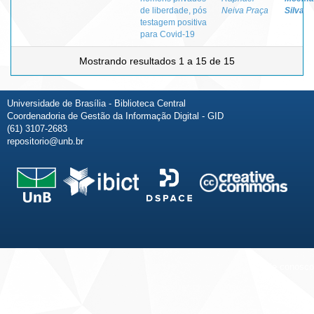
de liberdade, pós
Neiva Praça
Silva
testagem positiva
para Covid-19
Mostrando resultados 1 a 15 de 15
Universidade de Brasília - Biblioteca Central
Coordenadoria de Gestão da Informação Digital - GID
(61) 3107-2683
repositorio@unb.br
Fale conosco
Sobre