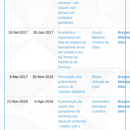
adoecer : um
estudo com
idosos em
cuidados
paliativos
19-Set-2017
30-Jun-2017
Incerteza e
Souza,
Borges
esperança em
Mariana
Moema
lista de espera de
Cristina da
Silva
transplante renal :
Silva
um estudo à luz
da Teoria da
Incerteza da
Doença
9-Mai-2017
30-Nov-2016
Percepção aos
Matos,
Borges
enfermeiros
Johnata da
Moema
acerca do
Cruz
Silva
cuidado paliativo
21-Nov-2016
4-Ago-2016
A promoção da
Guimarães,
Borges
saúde dos
Henrique
Moema
portadores de
Coimbra
Silva
HIV/Aids em
situação prisional
: estudo sob o