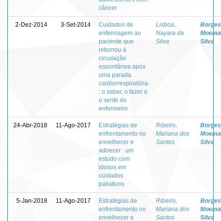
câncer
2-Dez-2014
3-Set-2014
Cuidados de
Lisboa,
Borges
enfermagem ao
Nayara da
Moema
paciente que
Silva
Silva
retornou à
circulação
espontânea após
uma parada
cardiorrespiratória
: o saber, o fazer e
o sentir do
enfermeiro
24-Abr-2018
11-Ago-2017
Estratégias de
Ribeiro,
Borges
enfrentamento no
Mariana dos
Moema
envelhecer e
Santos
Silva
adoecer : um
estudo com
idosos em
cuidados
paliativos
5-Jan-2018
11-Ago-2017
Estratégias de
Ribeiro,
Borges
enfrentamento no
Mariana dos
Moema
envelhecer e
Santos
Silva