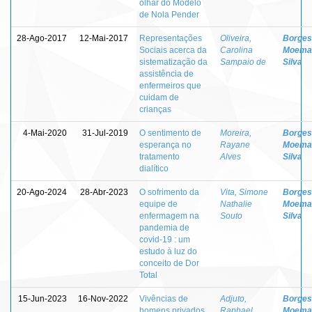
olhar do Modelo
de Nola Pender
28-Ago-2017
12-Mai-2017
Representações
Oliveira,
Borges
Sociais acerca da
Carolina
Moema
sistematização da
Sampaio de
Silva
assistência de
enfermeiros que
cuidam de
crianças
4-Mai-2020
31-Jul-2019
O sentimento de
Moreira,
Borges
esperança no
Rayane
Moema
tratamento
Alves
Silva
dialítico
20-Ago-2024
28-Abr-2023
O sofrimento da
Vita, Simone
Borges
equipe de
Nathalie
Moema
enfermagem na
Souto
Silva
pandemia de
covid-19 : um
estudo à luz do
conceito de Dor
Total
15-Jun-2023
16-Nov-2022
Vivências de
Adjuto,
Borges
homens privados
Raphael
Moema