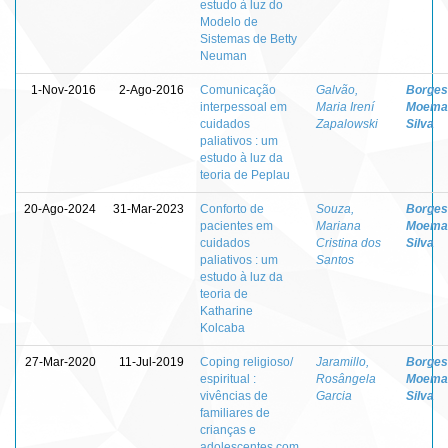
estudo à luz do
Modelo de
Sistemas de Betty
Neuman
1-Nov-2016
2-Ago-2016
Comunicação
Galvão,
Borges
interpessoal em
Maria Irení
Moema
cuidados
Zapalowski
Silva
paliativos : um
estudo à luz da
teoria de Peplau
20-Ago-2024
31-Mar-2023
Conforto de
Souza,
Borges
pacientes em
Mariana
Moema
cuidados
Cristina dos
Silva
paliativos : um
Santos
estudo à luz da
teoria de
Katharine
Kolcaba
27-Mar-2020
11-Jul-2019
Coping religioso/
Jaramillo,
Borges
espiritual :
Rosângela
Moema
vivências de
Garcia
Silva
familiares de
crianças e
adolescentes com