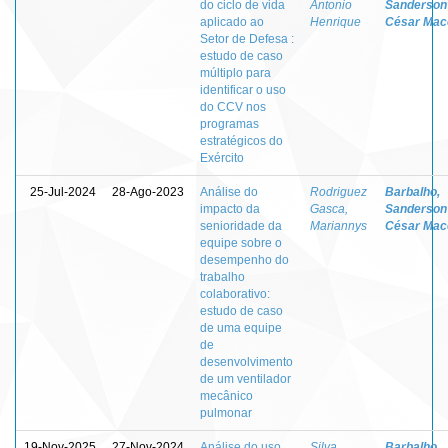
do ciclo de vida
Antonio
Sanderson
aplicado ao
Henrique
César Mac
Setor de Defesa :
estudo de caso
múltiplo para
identificar o uso
do CCV nos
programas
estratégicos do
Exército
25-Jul-2024
28-Ago-2023
Análise do
Rodriguez
Barbalho,
impacto da
Gasca,
Sanderson
senioridade da
Mariannys
César Mac
equipe sobre o
desempenho do
trabalho
colaborativo:
estudo de caso
de uma equipe
de
desenvolvimento
de um ventilador
mecânico
pulmonar
19-Nov-2025
27-Nov-2024
Análise do uso
Silva,
Barbalho,