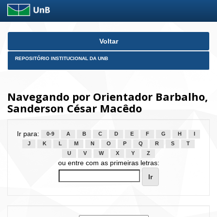
Skip
Voltar
navigation
REPOSITÓRIO INSTITUCIONAL DA UNB
Navegando por Orientador Barbalho,
Sanderson César Macêdo
Ir para:
0-9
A
B
C
D
E
F
G
H
I
J
K
L
M
N
O
P
Q
R
S
T
U
V
W
X
Y
Z
ou entre com as primeiras letras: