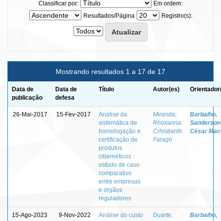
Classificar por:
Em ordem:
Resultados/Página
Registro(s):
Mostrando resultados 1 a 17 de 17
Data de
Data de
Título
Autor(es)
Orientador
publicação
defesa
26-Mai-2017
15-Fev-2017
Análise da
Miranda,
Barbalho,
sistemática de
Rhoxanna
Sanderson
homologação e
Crhistianth
César Mac
certificação de
Farago
produtos
cibernéticos :
estudo de caso
comparativo
entre empresas
e órgãos
reguladores
15-Ago-2023
9-Nov-2022
Análise do custo
Duarte,
Barbalho,