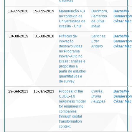
sistemas
13-Abr-2020
15-Ago-2019
Manutenção 4.0
Dockhorn,
Barbalho,
no contexto da
Fernando
Sanderson
Universidade de
da Silva
César Mac
Brasília - UnB
Mello
10-Jul-2019
31-Jul-2018
Práticas de
Sanches,
Barbalho,
inovação
Eder
Sanderson
desenvolvidas
Angelo
César Mac
no Programa
Inovar-Auto no
Brasil : análise e
propostas a
partir de estudos
quantitativos e
de survey
29-Set-2023
16-Jan-2023
Proposal of the
Corrêa,
Barbalho,
CUBE-4.0
Bruna
Sanderson
readiness model
Felippes
César Mac
for engineering
companies
through digital
transformation
context