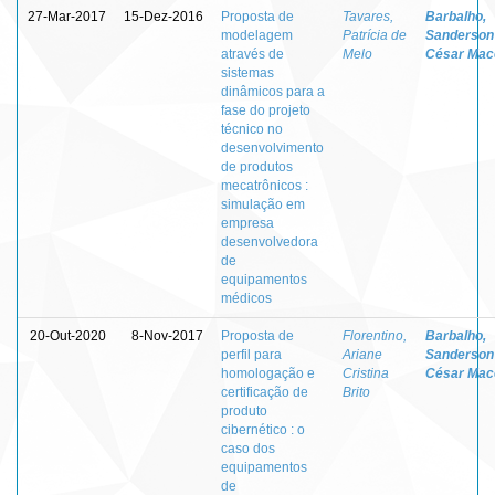
27-Mar-2017
15-Dez-2016
Proposta de
Tavares,
Barbalho,
modelagem
Patrícia de
Sanderson
através de
Melo
César Mac
sistemas
dinâmicos para a
fase do projeto
técnico no
desenvolvimento
de produtos
mecatrônicos :
simulação em
empresa
desenvolvedora
de
equipamentos
médicos
20-Out-2020
8-Nov-2017
Proposta de
Florentino,
Barbalho,
perfil para
Ariane
Sanderson
homologação e
Cristina
César Mac
certificação de
Brito
produto
cibernético : o
caso dos
equipamentos
de