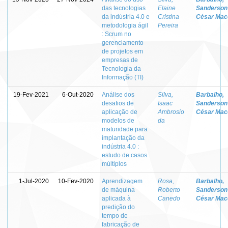
das tecnologias
Elaine
Sanderson
da indústria 4.0 e
Cristina
César Mac
metodologia ágil
Pereira
: Scrum no
gerenciamento
de projetos em
empresas de
Tecnologia da
Informação (TI)
19-Fev-2021
6-Out-2020
Análise dos
Silva,
Barbalho,
desafios de
Isaac
Sanderson
aplicação de
Ambrosio
César Mac
modelos de
da
maturidade para
implantação da
indústria 4.0 :
estudo de casos
múltiplos
1-Jul-2020
10-Fev-2020
Aprendizagem
Rosa,
Barbalho,
de máquina
Roberto
Sanderson
aplicada à
Canedo
César Mac
predição do
tempo de
fabricação de