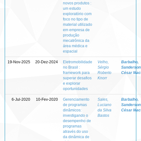
novos produtos :
um estudo
exploratório com
foco no tipo de
material utilizado
em empresa de
produção
mecatrônica da
área médica e
espacial
19-Nov-2025
20-Dez-2024
Eletromobilidade
Velho,
Barbalho,
no Brasil :
Sérgio
Sanderson
framework para
Roberto
César Mac
superar desafios
Knorr
e explorar
oportunidades
6-Jul-2020
10-Fev-2020
Gerenciamento
Sales,
Barbalho,
de programas
Luciano
Sanderson
dinâmicos:
da Silva
César Mac
investigando o
Bastos
desempenho de
programas
através do uso
da dinâmica de