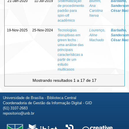
21-Jan-2020
11-Jul-2019
Sistematização
Blumm,
Barbalho,
de procedimento
Ana
Sanderson
padrão para
Carolina
César Mac
spin-off
Nerva
acadêmico
19-Nov-2025
25-Nov-2024
Tecnologias
Lourenço,
Barbalho,
disruptivas em
Aline
Sanderson
green techs :
Machado
César Mac
uma análise das
principais
características a
partir de um
estudo
multicasos
Mostrando resultados 1 a 17 de 17
Universidade de Brasília - Biblioteca Central
Coordenadoria de Gestão da Informação Digital - GID
(61) 3107-2683
repositorio@unb.br