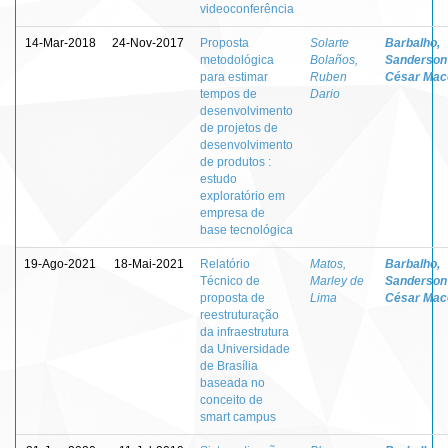
videoconferência
14-Mar-2018
24-Nov-2017
Proposta
Solarte
Barbalho,
metodológica
Bolaños,
Sanderson
para estimar
Ruben
César Mac
tempos de
Dario
desenvolvimento
de projetos de
desenvolvimento
de produtos :
estudo
exploratório em
empresa de
base tecnológica
19-Ago-2021
18-Mai-2021
Relatório
Matos,
Barbalho,
Técnico de
Marley de
Sanderson
proposta de
Lima
César Mac
reestruturação
da infraestrutura
da Universidade
de Brasília
baseada no
conceito de
smart campus