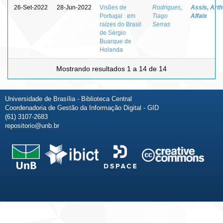
26-Set-2022
28-Jun-2022
Visões de
Rodrigues,
Assis, Arth
Portugal : em
Tiago
Alfaix
raízes do Brasil
Serras
de Sérgio
Buarque de
Holanda
Mostrando resultados 1 a 14 de 14
Universidade de Brasília - Biblioteca Central
Coordenadoria de Gestão da Informação Digital - GID
(61) 3107-2683
repositorio@unb.br
Fale conosco