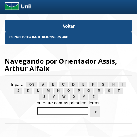
Skip
Voltar
navigation
REPOSITÓRIO INSTITUCIONAL DA UNB
Navegando por Orientador Assis,
Arthur Alfaix
Ir para:
0-9
A
B
C
D
E
F
G
H
I
J
K
L
M
N
O
P
Q
R
S
T
U
V
W
X
Y
Z
ou entre com as primeiras letras: