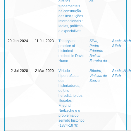
direitos
de
fundamentais
na construção
das instituições
internacionais :
ideias, práticas
e expectativas
29-Jan-2024
11-Jul-2023
Theory and
Silva,
Assis, Arth
practice of
Pedro
Alfaix
historical
Eduardo
method in David
Batista
Hume
Ferreira da
2-Jul-2020
2-Mar-2020
Virtude
Ribeiro,
Assis, Arth
hipertrofiada
Vinicius de
Alfaix
dos
Souza
historiadores,
defeito
hereditário dos
filósofos :
Friedrich
Nietzsche e o
problema do
sentido histórico
(1874-1878)