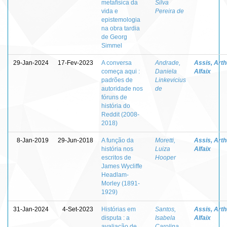
metafísica da
Silva
vida e
Pereira de
epistemologia
na obra tardia
de Georg
Simmel
29-Jan-2024
17-Fev-2023
A conversa
Andrade,
Assis, Arth
começa aqui :
Daniela
Alfaix
padrões de
Linkevicius
autoridade nos
de
fóruns de
história do
Reddit (2008-
2018)
8-Jan-2019
29-Jun-2018
A função da
Moretti,
Assis, Arth
história nos
Luiza
Alfaix
escritos de
Hooper
James Wycliffe
Headlam-
Morley (1891-
1929)
31-Jan-2024
4-Set-2023
Histórias em
Santos,
Assis, Arth
disputa : a
Isabela
Alfaix
avaliação de
Carolina