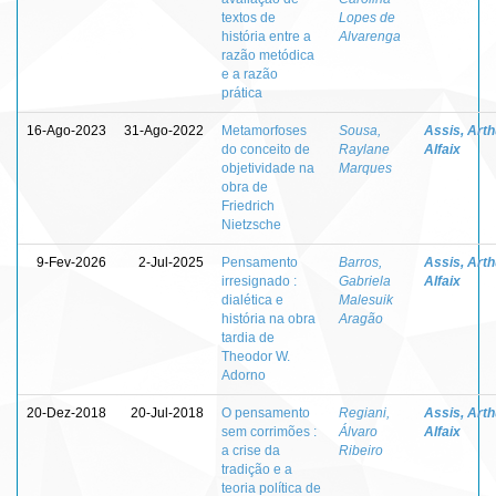
textos de
Lopes de
história entre a
Alvarenga
razão metódica
e a razão
prática
16-Ago-2023
31-Ago-2022
Metamorfoses
Sousa,
Assis, Arth
do conceito de
Raylane
Alfaix
objetividade na
Marques
obra de
Friedrich
Nietzsche
9-Fev-2026
2-Jul-2025
Pensamento
Barros,
Assis, Arth
irresignado :
Gabriela
Alfaix
dialética e
Malesuik
história na obra
Aragão
tardia de
Theodor W.
Adorno
20-Dez-2018
20-Jul-2018
O pensamento
Regiani,
Assis, Arth
sem corrimões :
Álvaro
Alfaix
a crise da
Ribeiro
tradição e a
teoria política de