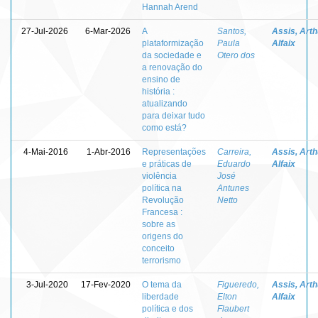
Hannah Arend
27-Jul-2026
6-Mar-2026
A
Santos,
Assis, Arth
plataformização
Paula
Alfaix
da sociedade e
Otero dos
a renovação do
ensino de
história :
atualizando
para deixar tudo
como está?
4-Mai-2016
1-Abr-2016
Representações
Carreira,
Assis, Arth
e práticas de
Eduardo
Alfaix
violência
José
política na
Antunes
Revolução
Netto
Francesa :
sobre as
origens do
conceito
terrorismo
3-Jul-2020
17-Fev-2020
O tema da
Figueredo,
Assis, Arth
liberdade
Elton
Alfaix
política e dos
Flaubert