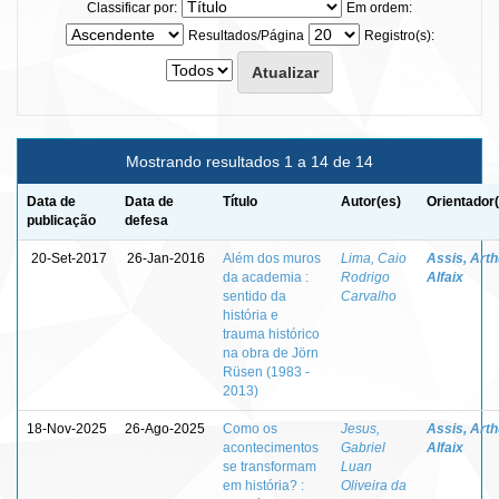
Classificar por:
Em ordem:
Resultados/Página
Registro(s):
Mostrando resultados 1 a 14 de 14
Data de
Data de
Título
Autor(es)
Orientador
publicação
defesa
20-Set-2017
26-Jan-2016
Além dos muros
Lima, Caio
Assis, Arth
da academia :
Rodrigo
Alfaix
sentido da
Carvalho
história e
trauma histórico
na obra de Jörn
Rüsen (1983 -
2013)
18-Nov-2025
26-Ago-2025
Como os
Jesus,
Assis, Arth
acontecimentos
Gabriel
Alfaix
se transformam
Luan
em história? :
Oliveira da