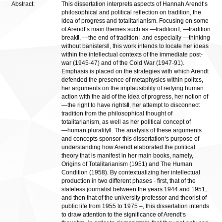
Abstract:
This dissertation interprets aspects of Hannah Arendt‘s
philosophical and political reflection on tradition, the
idea of progress and totalitarianism. Focusing on some
of Arendt‘s main themes such as ―tradition‖, ―tradition
break‖, ―the end of tradition‖ and especially ―thinking
without banisters‖, this work intends to locate her ideas
within the intellectual contexts of the immediate post-
war (1945-47) and of the Cold War (1947-91).
Emphasis is placed on the strategies with which Arendt
defended the presence of metaphysics within politcs,
her arguments on the implausibility of reifying human
action with the aid of the idea of progress, her notion of
―the right to have rights‖, her attempt to disconnect
tradition from the philosophical thought of
totalitarianism, as well as her political concept of
―human plurality‖. The analysis of these arguments
and concepts sponsor this dissertation‘s purpose of
understanding how Arendt elaborated the political
theory that is manifest in her main books, namely,
Origins of Totalitarianism (1951) and The Human
Condition (1958). By contextualizing her intellectual
production in two different phases - first, that of the
stateless journalist between the years 1944 and 1951,
and then that of the university professor and theorist of
public life from 1955 to 1975 –, this dissertation intends
to draw attention to the significance of Arendt‘s