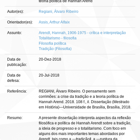
teoria política de Hannah Arend
Autor(es):
Regiani, Álvaro Ribeiro
Orientador(es):
Assis, Arthur Alfaix
Assunto:
Arendt, Hannah, 1906-1975 - crítica e interpretação
Totalitarismo - filosofia
Filosofia política
Tradição (Filosofia)
Data de
20-Dez-2018
publicação:
Data de
20-Jul-2018
defesa:
Referência:
REGIANI, Álvaro Ribeiro. O pensamento sem
corrimões: a crise da tradição e a teoria política de
Hannah Arend. 2018. 108 f., il. Dissertação (Mestrado
em História)—Universidade de Brasília, Brasília, 2018.
Resumo:
A presente dissertação interpreta aspectos da reflexão
filosófica e política de Hannah Arendt sobre a tradição,
a ideia de progresso e o totalitarismo. Com foco em
alguns dos mais importantes temas abordados por
Arendt, tais como a ―tradição‖, a ―ruptura da