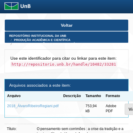
Skip
Voltar
navigation
REPOSITÓRIO INSTITUCIONAL DA UNB
PRODUÇÃO ACADÊMICA E CIENTÍFICA
TESES, DISSERTAÇÕES E PRODUTOS PÓS-DOUTORADO
Use este identificador para citar ou linkar para este item:
http://repositorio.unb.br/handle/10482/33281
Arquivos associados a este item:
Arquivo
Descrição
Tamanho
Formato
2018_ÁlvaroRibeiroRegiani.pdf
753,94
Adobe
Vi
kB
PDF
Título:
O pensamento sem corrimões : a crise da tradição e a