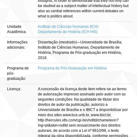
thoughts, in order to demonstrate that they not only can
be studied as a subject matter of intellectual history but
also as central references within current debates on
what is politics about.
Unidade
Instituto de Ciências Humanas (ICH)
Acadêmica:
Departamento de História (ICH HIS)
Informações
Dissertação (mestrado)—Universidade de Brasília,
adicionais:
Instituto de Ciências Humanas, Departamento de
História, Programa de Pós-graduação em História,
2018.
Programa de
Programa de Pós-Graduação em História
pós-
graduação:
Licença:
A concessão da licença deste item refere-se ao termo
de autorização impresso assinado pelo autor com as
seguintes condições: Na qualidade de titular dos
direitos de autor da publicação, autorizo a
Universidade de Brasília e o IBICT a disponibilizar por
meio dos sites www.bce.unb.br, www.ibict.br,
http://hercules.vtls.com/cgi-bin/ndltd/chameleon?
lng=pt&skin=ndltd sem ressarcimento dos direitos
autorais, de acordo com a Lei nº 9610/98, o texto
integral da obra disponibilizada, conforme permissões