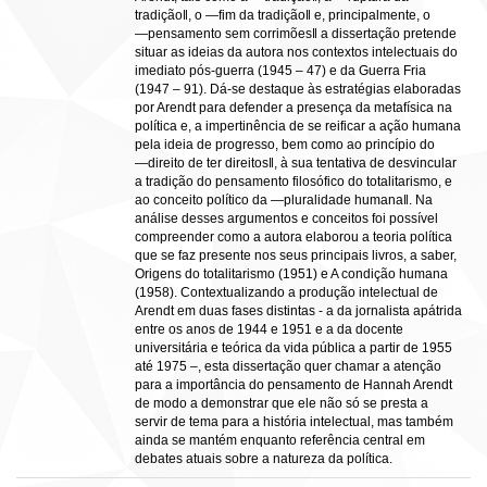
tradição‖, o ―fim da tradição‖ e, principalmente, o
―pensamento sem corrimões‖ a dissertação pretende
situar as ideias da autora nos contextos intelectuais do
imediato pós-guerra (1945 – 47) e da Guerra Fria
(1947 – 91). Dá-se destaque às estratégias elaboradas
por Arendt para defender a presença da metafísica na
política e, a impertinência de se reificar a ação humana
pela ideia de progresso, bem como ao princípio do
―direito de ter direitos‖, à sua tentativa de desvincular
a tradição do pensamento filosófico do totalitarismo, e
ao conceito político da ―pluralidade humana‖. Na
análise desses argumentos e conceitos foi possível
compreender como a autora elaborou a teoria política
que se faz presente nos seus principais livros, a saber,
Origens do totalitarismo (1951) e A condição humana
(1958). Contextualizando a produção intelectual de
Arendt em duas fases distintas - a da jornalista apátrida
entre os anos de 1944 e 1951 e a da docente
universitária e teórica da vida pública a partir de 1955
até 1975 –, esta dissertação quer chamar a atenção
para a importância do pensamento de Hannah Arendt
de modo a demonstrar que ele não só se presta a
servir de tema para a história intelectual, mas também
ainda se mantém enquanto referência central em
debates atuais sobre a natureza da política.