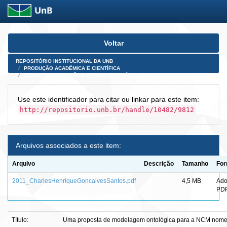
Skip
Voltar
navigation
REPOSITÓRIO INSTITUCIONAL DA UNB
PRODUÇÃO ACADÊMICA E CIENTÍFICA
TESES, DISSERTAÇÕES E PRODUTOS PÓS-DOUTORADO
Use este identificador para citar ou linkar para este item:
http://repositorio.unb.br/handle/10482/9812
Arquivos associados a este item:
Arquivo
Descrição
Tamanho
For
2011_CharlesHenriqueGoncalvesSantos.pdf
4,5 MB
Ad
PD
Título:
Uma proposta de modelagem ontológica para a NCM nome