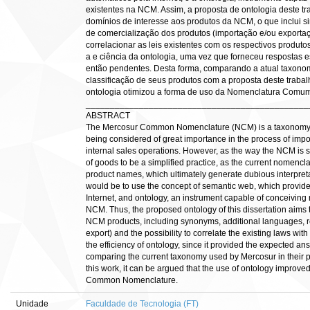
existentes na NCM. Assim, a proposta de ontologia deste tr
domínios de interesse aos produtos da NCM, o que inclui si
de comercialização dos produtos (importação e/ou exporta
correlacionar as leis existentes com os respectivos produt
a e ciência da ontologia, uma vez que forneceu respostas 
então pendentes. Desta forma, comparando a atual taxonom
classificação de seus produtos com a proposta deste trabal
ontologia otimizou a forma de uso da Nomenclatura Comum
______________________________________________
ABSTRACT
The Mercosur Common Nomenclature (NCM) is a taxonomy use
being considered of great importance in the process of impo
internal sales operations. However, as the way the NCM is so 
of goods to be a simplified practice, as the current nomencl
product names, which ultimately generate dubious interpret
would be to use the concept of semantic web, which provides
Internet, and ontology, an instrument capable of conceiving
NCM. Thus, the proposed ontology of this dissertation aims t
NCM products, including synonyms, additional languages, res
export) and the possibility to correlate the existing laws wit
the efficiency of ontology, since it provided the expected a
comparing the current taxonomy used by Mercosur in their pr
this work, it can be argued that the use of ontology improv
Common Nomenclature.
Unidade
Faculdade de Tecnologia (FT)