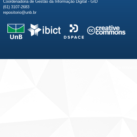
Coordenadoria de Gestão da Informação Digital - GID
(61) 3107-2683
repositorio@unb.br
Fale conosco
Sobre