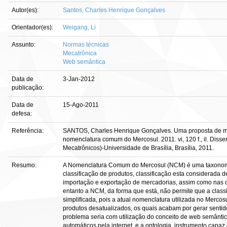
Autor(es):
Santos, Charles Henrique Gonçalves
Orientador(es):
Weigang, Li
Assunto:
Normas técnicas
Mecatrônica
Web semântica
Data de
3-Jan-2012
publicação:
Data de
15-Ago-2011
defesa:
Referência:
SANTOS, Charles Henrique Gonçalves. Uma proposta de 
nomenclatura comum do Mercosul. 2011. vi, 120 f., il. Dis
Mecatrônicos)-Universidade de Brasília, Brasília, 2011.
Resumo:
A Nomenclatura Comum do Mercosul (NCM) é uma taxonomia 
classificação de produtos, classificação esta considerada 
importação e exportação de mercadorias, assim como nas 
entanto a NCM, da forma que está, não permite que a class
simplificada, pois a atual nomenclatura utilizada no Merc
produtos desatualizados, os quais acabam por gerar sentid
problema seria com utilização do conceito de web semântic
automáticos pela internet, e a ontologia, instrumento capa