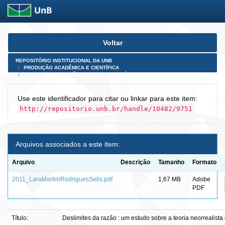
Skip
Voltar
navigation
REPOSITÓRIO INSTITUCIONAL DA UNB
PRODUÇÃO ACADÊMICA E CIENTÍFICA
TESES, DISSERTAÇÕES E PRODUTOS PÓS-DOUTORADO
Use este identificador para citar ou linkar para este item:
http://repositorio.unb.br/handle/10482/9751
Arquivos associados a este item:
Arquivo
Descrição
Tamanho
Formato
2011_LaraMartimRodriguesSelis.pdf
1,67 MB
Adobe
PDF
Título:
Deslimites da razão : um estudo sobre a teoria neorrealist