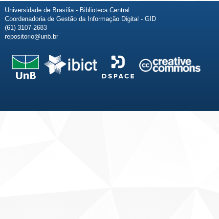
Universidade de Brasília - Biblioteca Central
Coordenadoria de Gestão da Informação Digital - GID
(61) 3107-2683
repositorio@unb.br
Fale conosco
Sobre