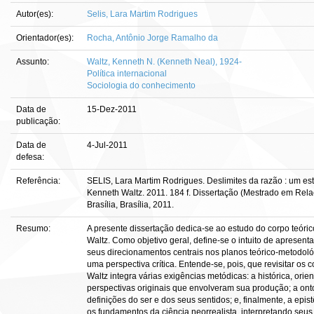
Autor(es):
Selis, Lara Martim Rodrigues
Orientador(es):
Rocha, Antônio Jorge Ramalho da
Assunto:
Waltz, Kenneth N. (Kenneth Neal), 1924-
Política internacional
Sociologia do conhecimento
Data de
15-Dez-2011
publicação:
Data de
4-Jul-2011
defesa:
Referência:
SELIS, Lara Martim Rodrigues. Deslimites da razão : um est
Kenneth Waltz. 2011. 184 f. Dissertação (Mestrado em Rela
Brasília, Brasília, 2011.
Resumo:
A presente dissertação dedica-se ao estudo do corpo teóric
Waltz. Como objetivo geral, define-se o intuito de apresentar
seus direcionamentos centrais nos planos teórico-metodoló
uma perspectiva crítica. Entende-se, pois, que revisitar os
Waltz integra várias exigências metódicas: a histórica, or
perspectivas originais que envolveram sua produção; a onto
definições do ser e dos seus sentidos; e, finalmente, a epi
os fundamentos da ciência neorrealista, interpretando seu