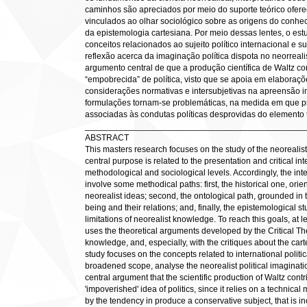
caminhos são apreciados por meio do suporte teórico ofere
vinculados ao olhar sociológico sobre as origens do conhe
da epistemologia cartesiana. Por meio dessas lentes, o e
conceitos relacionados ao sujeito político internacional e
reflexão acerca da imaginação política dispota no neorreal
argumento central de que a produção científica de Waltz co
“empobrecida” de política, visto que se apoia em elaboraçõ
considerações normativas e intersubjetivas na apreensão int
formulações tornam-se problemáticas, na medida em que p
associadas às condutas políticas desprovidas do elemento 
______________________________________________
ABSTRACT
This masters research focuses on the study of the neorealis
central purpose is related to the presentation and critical int
methodological and sociological levels. Accordingly, the inten
involve some methodical paths: first, the historical one, orie
neorealist ideas; second, the ontological path, grounded in t
being and their relations; and, finally, the epistemological 
limitations of neorealist knowledge. To reach this goals, at l
uses the theoretical arguments developed by the Critical The
knowledge, and, especially, with the critiques about the cart
study focuses on the concepts related to international politica
broadened scope, analyse the neorealist political imaginatio
central argument that the scientific production of Waltz contr
'impoverished' idea of politics, since it relies on a techni
by the tendency in produce a conservative subject, that is in