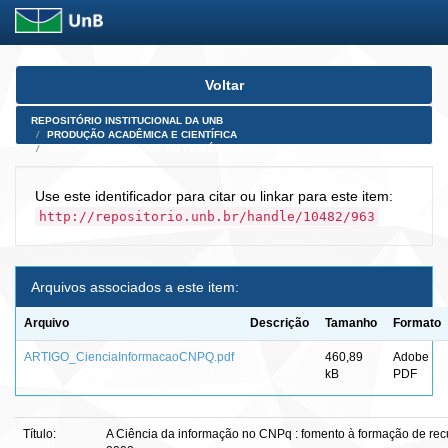
Skip
Voltar
navigation
REPOSITÓRIO INSTITUCIONAL DA UNB
PRODUÇÃO ACADÊMICA E CIENTÍFICA
ARTIGOS PUBLICADOS EM PERIÓDICOS E AFINS
Use este identificador para citar ou linkar para este item:
http://repositorio.unb.br/handle/10482/963
Arquivos associados a este item:
Arquivo
Descrição
Tamanho
Formato
ARTIGO_CienciaInformacaoCNPQ.pdf
460,89
Adobe
kB
PDF
Título:
A Ciência da informação no CNPq : fomento à formação de re