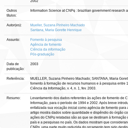
2002
Outros
Information Science at CNPq : brazilian government research
títulos:
Autor(es):
Mueller, Suzana Pinheiro Machado
Santana, Maria Gorette Henrique
Assunto:
Fomento à pesquisa
Agência de fomento
Ciência da informação
Pós-graduação
Data de
2003
publicação:
Referência:
MUELLER, Suzana Pinheiro Machado; SANTANA, Maria Gorette
fomento à formação de recursos humanos e à pesquisa entre 
Ciência da Informação, v. 4, n. 1, fev. 2003.
Resumo:
Levantamento dos dados referentes às ações de fomento de C
Informação, para o período de 1994 e 2002. Após breve intro
enfatizada sua vocação inicial como agência de fomento para a
artigo mostra dados sobre quantidade e dispêndio do órgão co
ações do CNPq relatadas são as que se destinam à formação 
país e a pesquisas no país. Os dados mostram que consideran
CNPq, uma parte muito reduzida do orçamento tem sido destin