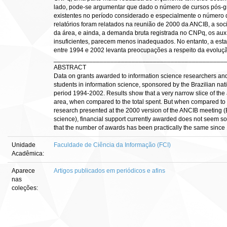
lado, pode-se argumentar que dado o número de cursos pós-g
existentes no período considerado e especialmente o número
relatórios foram relatados na reunião de 2000 da ANCIB, a s
da área, e ainda, a demanda bruta registrada no CNPq, os aux
insuficientes, parecem menos inadequados. No entanto, a es
entre 1994 e 2002 levanta preocupações a respeito da evoluçã
________________________________________________
ABSTRACT
Data on grants awarded to information science researchers and
students in information science, sponsored by the Brazilian na
period 1994-2002. Results show that a very narrow slice of th
area, when compared to the total spent. But when compared to 
research presented at the 2000 version of the ANCIB meeting (Bra
science), financial support currently awarded does not seem so
that the number of awards has been practically the same since
Unidade
Faculdade de Ciência da Informação (FCI)
Acadêmica:
Aparece
Artigos publicados em periódicos e afins
nas
coleções: