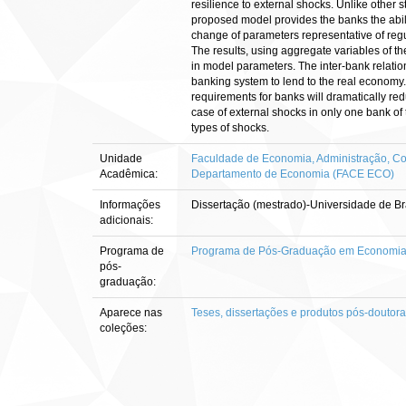
resilience to external shocks. Unlike other
proposed model provides the banks the abili
change of parameters representative of regu
The results, using aggregate variables of th
in model parameters. The inter-bank relations
banking system to lend to the real economy. 
requirements for banks will dramatically red
case of external shocks in only one bank of t
types of shocks.
Unidade
Faculdade de Economia, Administração, Con
Acadêmica:
Departamento de Economia (FACE ECO)
Informações
Dissertação (mestrado)-Universidade de B
adicionais:
Programa de
Programa de Pós-Graduação em Economi
pós-
graduação:
Aparece nas
Teses, dissertações e produtos pós-doutor
coleções: