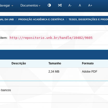
Navegar
Documentos
A-
A
A+
NAL DA UNB
PRODUÇÃO ACADÊMICA E CIENTÍFICA
TESES, DISSERTAÇÕES E PRO
 item:
http://repositorio.unb.br/handle/10482/9605
Descrição
Tamanho
Formato
2,34 MB
Adobe PDF
e bancos