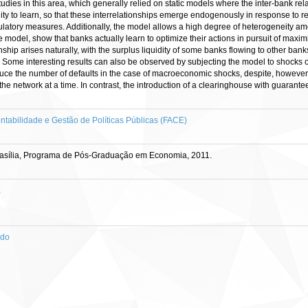
 studies in this area, which generally relied on static models where the inter-bank
ty to learn, so that these interrelationships emerge endogenously in response to res
latory measures. Additionally, the model allows a high degree of heterogeneity amo
e model, show that banks actually learn to optimize their actions in pursuit of maxi
hip arises naturally, with the surplus liquidity of some banks flowing to other banks
Some interesting results can also be observed by subjecting the model to shocks of s
uce the number of defaults in the case of macroeconomic shocks, despite, however, n
he network at a time. In contrast, the introduction of a clearinghouse with guarantees
tabilidade e Gestão de Políticas Públicas (FACE)
rasília, Programa de Pós-Graduação em Economia, 2011.
a
ado