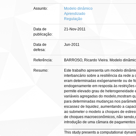
Assunto:
Modelo dinâmico
Aprendizado
Regulação
Data de
21-Nov-2011
publicação:
Data de
Jun-2011
defesa:
Referência:
BARROSO, Ricardo Vieira. Modelo dinâmico 
Resumo:
Este trabalho apresenta um modelo dinâmic
interbancário sobre a resiliência da rede 
eram determinadas exógenamente ou de form
endogenamente em resposta às restrições 
permite elevado grau de heterogeneidade en
variáveis agregadas do modelo,mostram qu
para determinadas mudanças nos parâmetros
escassez de liquidez, aumentando a capaci
ao submeter o modelo a choques de estress
de choques macroeconômicos, não sendo,no e
introdução de uma câmara de pagamentos com
_________________________________
This study presents a computational dynamic