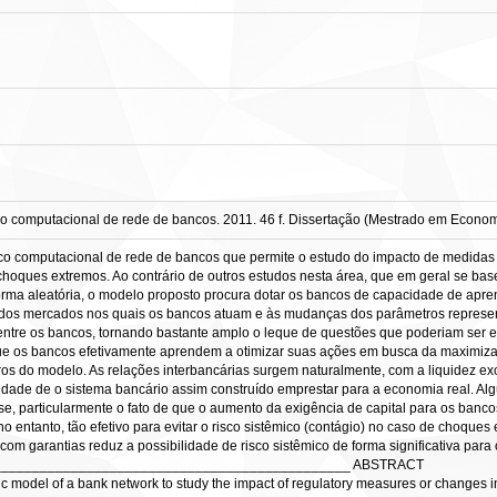
computacional de rede de bancos. 2011. 46 f. Dissertação (Mestrado em Economia)
o computacional de rede de bancos que permite o estudo do impacto de medidas r
a choques extremos. Ao contrário de outros estudos nesta área, que em geral se b
a aleatória, o modelo proposto procura dotar os bancos de capacidade de apren
dos mercados nos quais os bancos atuam e às mudanças dos parâmetros represent
tre os bancos, tornando bastante amplo o leque de questões que poderiam ser est
e os bancos efetivamente aprendem a otimizar suas ações em busca da maximiz
 do modelo. As relações interbancárias surgem naturalmente, com a liquidez ex
dade de o sistema bancário assim construído emprestar para a economia real. A
e, particularmente o fato de que o aumento da exigência de capital para os banc
ntanto, tão efetivo para evitar o risco sistêmico (contágio) no caso de choques
 garantias reduz a possibilidade de risco sistêmico de forma significativa para 
______________________________________________ ABSTRACT
 model of a bank network to study the impact of regulatory measures or changes in 