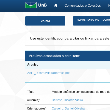
Comunidades e Coleções
Skip
REPOSITÓRIO INSTITUCIO
Voltar
navigation
Use este identificador para citar ou linkar para este
Arquivos associados a este item:
Arquivo
2011_RicardoVieiraBarroso.pdf
Título:
Modelo dinâmico computacional de rede d
Autor(es):
Barroso, Ricardo Vieira
Orientador(es):
Cajueiro, Daniel Oliveira