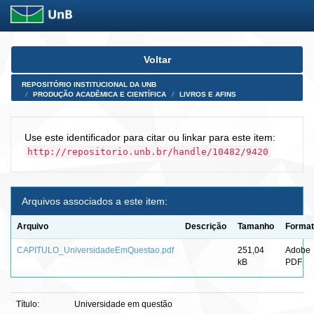
Skip
Voltar
navigation
REPOSITÓRIO INSTITUCIONAL DA UNB
PRODUÇÃO ACADÊMICA E CIENTÍFICA
LIVROS E AFINS
Use este identificador para citar ou linkar para este item:
http://repositorio.unb.br/handle/10482/9420
Arquivos associados a este item:
Arquivo
Descrição
Tamanho
Forma
CAPITULO_UniversidadeEmQuestao.pdf
251,04
Adobe
kB
PDF
Título:
Universidade em questão