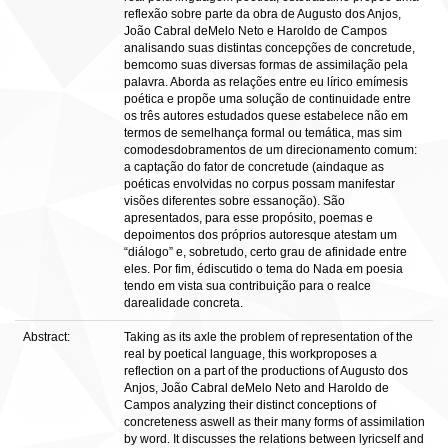
reflexão sobre parte da obra de Augusto dos Anjos,
João Cabral deMelo Neto e Haroldo de Campos
analisando suas distintas concepções de concretude,
bemcomo suas diversas formas de assimilação pela
palavra. Aborda as relações entre eu lírico emímesis
poética e propõe uma solução de continuidade entre
os três autores estudados quese estabelece não em
termos de semelhança formal ou temática, mas sim
comodesdobramentos de um direcionamento comum:
a captação do fator de concretude (aindaque as
poéticas envolvidas no corpus possam manifestar
visões diferentes sobre essanoção). São
apresentados, para esse propósito, poemas e
depoimentos dos próprios autoresque atestam um
“diálogo” e, sobretudo, certo grau de afinidade entre
eles. Por fim, édiscutido o tema do Nada em poesia
tendo em vista sua contribuição para o realce
darealidade concreta.
Abstract:
Taking as its axle the problem of representation of the
real by poetical language, this workproposes a
reflection on a part of the productions of Augusto dos
Anjos, João Cabral deMelo Neto and Haroldo de
Campos analyzing their distinct conceptions of
concreteness aswell as their many forms of assimilation
by word. It discusses the relations between lyricself and