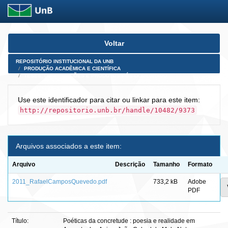
Skip
Voltar
navigation
REPOSITÓRIO INSTITUCIONAL DA UNB
PRODUÇÃO ACADÊMICA E CIENTÍFICA
TESES, DISSERTAÇÕES E PRODUTOS PÓS-DOUTORADO
Use este identificador para citar ou linkar para este item:
http://repositorio.unb.br/handle/10482/9373
Arquivos associados a este item:
Arquivo
Descrição
Tamanho
Formato
2011_RafaelCamposQuevedo.pdf
733,2 kB
Adobe
PDF
Título:
Poéticas da concretude : poesia e realidade em