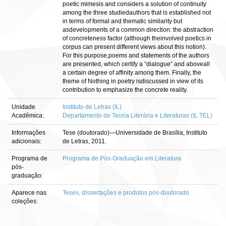
poetic mimesis and considers a solution of continuity
among the three studiedauthors that is established not
in terms of formal and thematic similarity but
asdevelopments of a common direction: the abstraction
of concreteness factor (although theinvolved poetics in
corpus can present different views about this notion).
For this purpose,poems and statements of the authors
are presented, which certify a “dialogue” and aboveall
a certain degree of affinity among them. Finally, the
theme of Nothing in poetry isdiscussed in view of its
contribution to emphasize the concrete reality.
Unidade
Instituto de Letras (IL)
Acadêmica:
Departamento de Teoria Literária e Literaturas (IL TEL)
Informações
Tese (doutorado)—Universidade de Brasília, Instituto
adicionais:
de Letras, 2011.
Programa de
Programa de Pós-Graduação em Literatura
pós-
graduação:
Aparece nas
Teses, dissertações e produtos pós-doutorado
coleções: