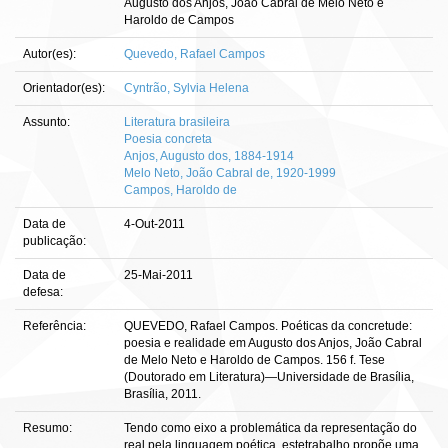
Augusto dos Anjos, João Cabral de Melo Neto e
Haroldo de Campos
Autor(es):
Quevedo, Rafael Campos
Orientador(es):
Cyntrão, Sylvia Helena
Assunto:
Literatura brasileira
Poesia concreta
Anjos, Augusto dos, 1884-1914
Melo Neto, João Cabral de, 1920-1999
Campos, Haroldo de
Data de
4-Out-2011
publicação:
Data de
25-Mai-2011
defesa:
Referência:
QUEVEDO, Rafael Campos. Poéticas da concretude:
poesia e realidade em Augusto dos Anjos, João Cabral
de Melo Neto e Haroldo de Campos. 156 f. Tese
(Doutorado em Literatura)—Universidade de Brasília,
Brasília, 2011.
Resumo:
Tendo como eixo a problemática da representação do
real pela linguagem poética, estetrabalho propõe uma